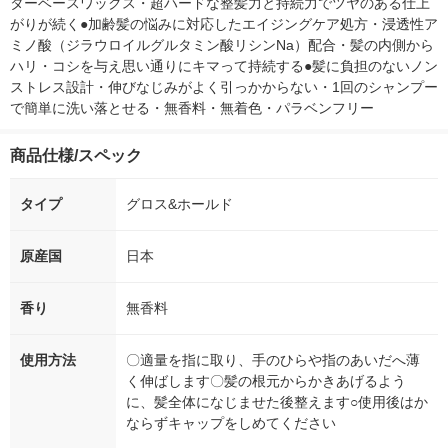
ターベースワックス・超ハードな整髪力と持続力でツヤのある仕上
がりが続く●加齢髪の悩みに対応したエイジングケア処方・浸透性ア
ミノ酸（ジラウロイルグルタミン酸リシンNa）配合・髪の内側から
ハリ・コシを与え思い通りにキマって持続する●髪に負担のないノン
ストレス設計・伸びなじみがよく引っかからない・1回のシャンプー
で簡単に洗い落とせる・無香料・無着色・パラベンフリー
商品仕様/スペック
タイプ
グロス&ホールド
原産国
日本
香り
無香料
使用方法
〇適量を指に取り、手のひらや指のあいだへ薄
く伸ばします〇髪の根元からかきあげるよう
に、髪全体になじませた後整えます○使用後はか
ならずキャップをしめてください