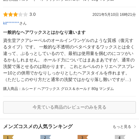
3.0
2021年5月10日 16時21分
kit********
さん
一般的なヘアワックスとはかなり違います
資生堂アクアレーベルのオールインワンゲルのような質感（復元す
るタイプ）です。 一般的な不透明のペタペタするワックスとは全く
違って、ぷるっとしているので、最初は使用量を掴むのにコツがい
るかもしれません。 ホールド力についてはまあまあですが、通常の
洗髪で落とせるのは助かります。 これとルベルのトリエヘアスプレ
ー10との併用でかなりしっかりとしたヘアスタイルを作れます。
（ただしこのやり方だと通常の洗髪ではかなり落し難いですが…）
購入商品：ルシード ヘアワックス グロス＆ホールド 80g マンダム
今見ている商品のレビューのみを見る
メンズコスメの人気ランキング
もっと見る
1
2
3
4