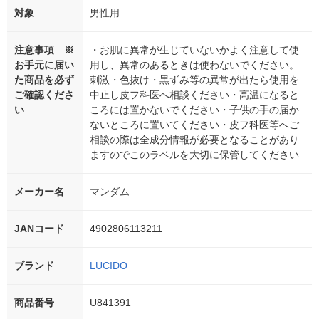
対象
男性用
注意事項 ※
・お肌に異常が生じていないかよく注意して使
お手元に届い
用し、異常のあるときは使わないでください。
た商品を必ず
刺激・色抜け・黒ずみ等の異常が出たら使用を
ご確認くださ
中止し皮フ科医へ相談ください・高温になると
い
ころには置かないでください・子供の手の届か
ないところに置いてください・皮フ科医等へご
相談の際は全成分情報が必要となることがあり
ますのでこのラベルを大切に保管してください
メーカー名
マンダム
JANコード
4902806113211
ブランド
LUCIDO
商品番号
U841391