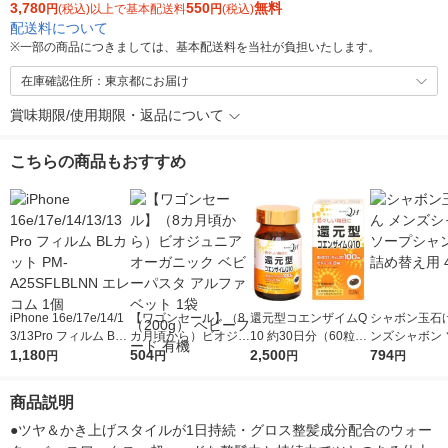
3,780
550
無料
円
(税込)以上で基本配送料
円
(税込)
配送料について
※
一部の商品につきましては、基本配送料を当社が負担いたします。
在庫確認住所：東京都にお届け
賞味期限/使用期限・返品について
こちらの商品もおすすめ
iPhone 16e/17e/14/1
【ワゴンセール】（8
還元型コエンザイムQ
シャボン玉石け
3/13Pro フィルム BL
カ月頃から）ビオジュ
10 約30日分（60粒）
ンズシャボン 
カット PM-A25SFLBL
1,180
ニア オーガニック ベ
504
ユニマットリケン サ
2,500
シャンプー 詰
794
円
円
円
円
NN エレコム 1個
ビーパスタ アルファ
プリメント
用 420ml
ベット 1袋（200g）
商品説明
ベビーフード 有機
●ツヤ＆かき上げスタイルが1日持続・グロス整髪成分配合のウォー