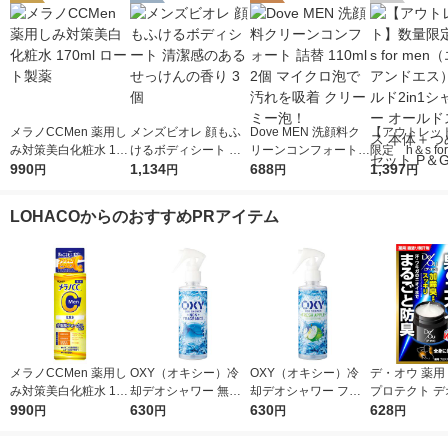
メラノCCMen 薬用し
メンズビオレ 顔もふ
Dove MEN 洗顔料ク
【アウトレッ
み対策美白化粧水 170
けるボディシート 清
リーンコンフォート
限定 h＆s for
ml ロート製薬
990
潔感のあるせっけんの
1,134
詰替 110ml 2個 マイ
688
（エイチアン
1,397
円
円
円
円
香り 3個
クロ泡で汚れを吸着
ゴールド2in
クリーミー泡！
ー オールドス
LOHACOからのおすすめPRアイテム
本体＋つめか
P＆G
メラノCCMen 薬用し
OXY（オキシー）冷
OXY（オキシー）冷
デ・オウ 薬用
み対策美白化粧水 170
却デオシャワー 無香
却デオシャワー フレ
プロテクト デ
ml ロート製薬
990
料 200ml 1個 ロート
630
ッシュアップルの香り
630
ム 全身用 男性
628
円
円
円
円
製薬
200ml 1個 ロート製薬
臭 50g ロー