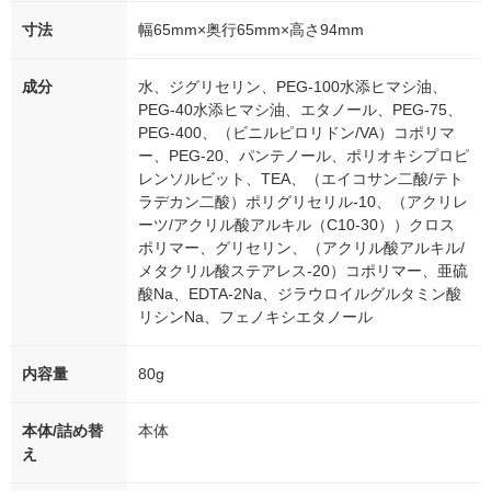
寸法
幅65mm×奥行65mm×高さ94mm
成分
水、ジグリセリン、PEG-100水添ヒマシ油、
PEG-40水添ヒマシ油、エタノール、PEG-75、
PEG-400、（ビニルピロリドン/VA）コポリマ
ー、PEG-20、パンテノール、ポリオキシプロピ
レンソルビット、TEA、（エイコサン二酸/テト
ラデカン二酸）ポリグリセリル-10、（アクリレ
ーツ/アクリル酸アルキル（C10-30））クロス
ポリマー、グリセリン、（アクリル酸アルキル/
メタクリル酸ステアレス-20）コポリマー、亜硫
酸Na、EDTA-2Na、ジラウロイルグルタミン酸
リシンNa、フェノキシエタノール
内容量
80g
本体/詰め替
本体
え