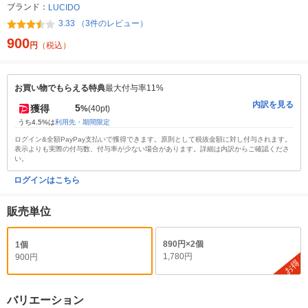
ブランド：
LUCIDO
3.33 （3件のレビュー）
900
円
（税込）
お買い物でもらえる特典
最大付与率11%
内訳を見る
5
獲得
%
(40pt)
うち4.5%は
利用先・期間限定
ログイン&全額PayPay支払いで獲得できます。原則として税抜金額に対し付与されます。
表示よりも実際の付与数、付与率が少ない場合があります。詳細は内訳からご確認くださ
い。
ログインはこちら
販売単位
890円×2個
1個
1,780円
900円
お得
バリエーション