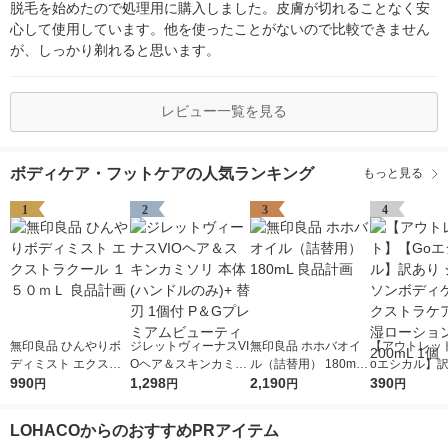
脱毛を始めたので処理用に購入しました。皮膚が切れることなく安
心して使用しています。他を使ったことがないので比較できません
が、しっかり剃れると思います。
レビュー一覧を見る
ボディケア・フットケアの人気ランキング
もっと見る
1
2
3
4
無印良品 ひんやりボ
ジレットヴィーナスVI
無印良品 ホホバオイ
【アウトレッ
ディミスト エクスト
Oヘア＆スキンカミソ
ル（詰替用） 180mL
oエシカル】訳
ラクール １５０ｍＬ
990
リ 本体 (ハンドルの
1,298
良品計画
2,190
ョンソンボデ
390
円
円
円
円
良品計画
み)+ 替刃 1個付 P＆G
エクストラケア
プレミアムビューティ
湿ローション 2
LOHACOからのおすすめPRアイテム
1個