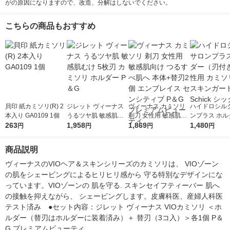
がの原因になりますので、改造、分解はしないでください。
こちらの商品もおすすめ
貝印 紙カミソリ(R) 2
ジレット ヴィーナス
ヴィーナス カミソリ
ハイドロシルク
本入り GA0109 1個
うるツヤ肌 敏感肌む
剃刀 女性用 敏感肌向
ンプラス ホル
263
け 5枚刃 カミソリ ホ
1,958
け つるすべ肌へ 本体
1,869
（刃付き）女性
1,480
円
円
円
円
ルダー P＆G
+替刃2個 エンブレイ
ミソリ 剃刀 
ス センシティブ P＆G
ード Schick
商品説明
プレミアムビューティ
ヴィーナスのVIOヘア＆スキンシリーズのカミソリは、 VIOゾーン
の肌をシェービングによるヒリヒリ感から 守る特別なデザインにな
っています。VIOゾーンの 肌を守る. スキンセイフティーバー 肌へ
の接触を抑えながら、 シェービングします。皮膚科医、産婦人科医
テスト済み　●セット内容：ジレット ヴィーナス VIOカミソリ ＜ホ
ルダー（替刃はホルダーに装着済み）＋ 替刃（3コ入）＞各1個 P＆
G プレミアムビューティ