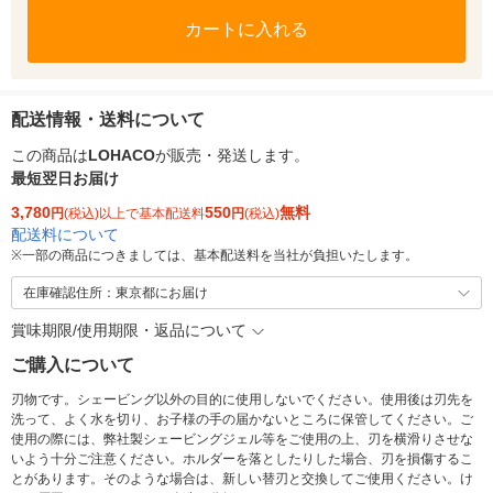
カートに入れる
配送情報・送料について
この商品は
LOHACO
が販売・発送します。
最短翌日お届け
3,780
550
無料
円
(税込)以上で基本配送料
円
(税込)
配送料について
※
一部の商品につきましては、基本配送料を当社が負担いたします。
在庫確認住所：東京都にお届け
賞味期限/使用期限・返品について
ご購入について
刃物です。シェービング以外の目的に使用しないでください。使用後は刃先を
洗って、よく水を切り、お子様の手の届かないところに保管してください。ご
使用の際には、弊社製シェービングジェル等をご使用の上、刃を横滑りさせな
いよう十分ご注意ください。ホルダーを落としたりした場合、刃を損傷するこ
とがあります。そのような場合は、新しい替刃と交換してご使用ください。け