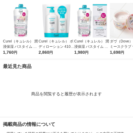
Curel（キュレル） 潤
Curel（キュレル） ボ
Curel（キュレル） 潤
ダヴ（Dove
浸保湿 バスタイム モ
ディローション 410m
浸保湿 バスタイム モ
ミースクラブ 
イストバリアクリーム
1,760
L+110mLセット 花王
2,860
イストバリアクリーム
1,980
＆シアバター 2
1,698
円
円
円
円
つけかえ用 310g 花王
310g 花王 敏感肌 乾
ニリーバ
敏感肌 乾燥ケア
燥ケア
最近見た商品
商品を閲覧すると履歴が表示されます
掲載商品の情報について