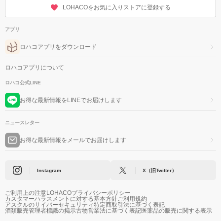
LOHACOをお気に入りストアに登録する
アプリ
ロハコアプリをダウンロード
ロハコアプリについて
ロハコ公式LINE
お得な最新情報をLINEでお届けします
ニュースレター
お得な最新情報をメールでお届けします
Instagram
X（旧Twitter）
ご利用上の注意
LOHACOプライバシーポリシー
カスタマーハラスメントに対する基本方針
ご利用規約
アスクルのサイバーセキュリティ
特定商取引法に基づく表記
酒類販売管理者標識の掲示
古物営業法に基づく表記
医薬品の販売に関する表示