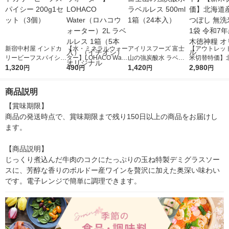
新宿中村屋 インドカ
【水・ミネラルウォー
アイリスフーズ 富士
【アウトレッ
リービーフスパイシー
ター】LOHACO Wate
山の強炭酸水 ラベル
米切替特価】
200g1セット（3個）
1,320
r（ロハコウォータ
490
レス 500ml 1箱（24
1,420
ななつぼし 無洗
2,980
円
円
円
円
ー）2L ラベルレス 1
本入）
g 1袋 令和7年
箱（5本入）（イチオ
徳神糧 オリジ
商品説明
シ） オリジナル
【賞味期限】

商品の発送時点で、賞味期限まで残り150日以上の商品をお届けし
ます。

【商品説明】

じっくり煮込んだ牛肉のコクにたっぷりの玉ね特製デミグラスソー
スに、芳醇な香りのボルドー産ワインを贅沢に加えた奥深い味わい
です。電子レンジで簡単に調理できます。