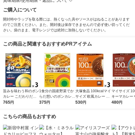
賞味期限/使用期限・返品について
ご購入について
開封時やラップを取る際には、熱くなった具やソースがはねることがあります
のでご注意ください。また、開封後は保存できませんので必ず使い切ってくだ
さい。袋のまま、電子レンジでは絶対に加熱しないでください。
この商品と関連するおすすめPRアイテム
旨みを味わう和のボン
1食分の国産野菜でか
大塚食品 100kcalマイ
マイサイズ 100
カレー こだわりだし
らだ想いのボンカレー
サイズ 欧風カレー 15
キーマカレー 
の和風カレー 中辛
765
中辛 1個（180g）
375
0g 3個 カロリーコン
530
人前・100g 
480
円
円
円
円
1セット（1個（210
グルテンフリー レン
トロール レンジ調理
（3個）大塚食
g）×3） レンジ対応
ジ対応レトルト 大塚
簡単 便利
ジ対応 レトル
こちらの商品もおすすめ
1セット（1個×3）
食品