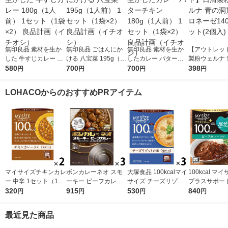
無印良品 素材を生か
無印良品 ごはんにか
無印良品 素材を生か
【アウトレッ
した 牛すじカレー 18
ける 八宝菜 195g（1
したカレー バターチ
製粉ウェルナ 
0g（1人前） 1セット
580
人前） 1セット（1袋×
700
キン 180g（1人前） 1
700
窟 ボロネーゼ
398
円
円
円
円
（1袋×2） 良品計画
2） 良品計画（イチオ
セット（1袋×2） 良品
1セット(2個入
（イチオシ）
シ）
計画（イチオシ）
LOHACOからのおすすめPRアイテム
マイサイズチキンカレ
ボンカレーネオ スモ
大塚食品 100kcalマイ
100kcal マ
ー 中辛 1セット（1個
ーキー ビーフカレー
サイズ チーズリゾッ
プラスサポート
（100g）×2） 100k
320
薫りとコク 辛口 1セ
915
トの素86g3個 カロリ
530
g ビーフカレー
840
円
円
円
円
cal レンジ対応レト
ット（1個（200g）×
ーコントロール レン
人前 1セット
ルト 大塚食品
3） レンジ対応レト
ジ調理 簡単 便利 塩分
大塚食品 レン
最近見た商品
ルト 大塚食品
2g以下設計