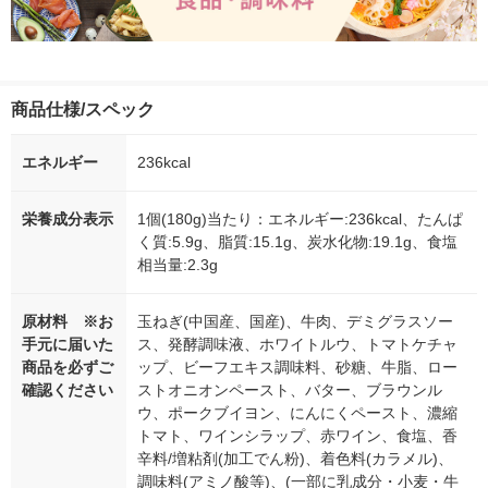
商品仕様/スペック
エネルギー
236kcal
栄養成分表示
1個(180g)当たり：エネルギー:236kcal、たんぱ
く質:5.9g、脂質:15.1g、炭水化物:19.1g、食塩
相当量:2.3g
原材料 ※お
玉ねぎ(中国産、国産)、牛肉、デミグラスソー
手元に届いた
ス、発酵調味液、ホワイトルウ、トマトケチャ
商品を必ずご
ップ、ビーフエキス調味料、砂糖、牛脂、ロー
確認ください
ストオニオンペースト、バター、ブラウンル
ウ、ポークブイヨン、にんにくペースト、濃縮
トマト、ワインシラップ、赤ワイン、食塩、香
辛料/増粘剤(加工でん粉)、着色料(カラメル)、
調味料(アミノ酸等)、(一部に乳成分・小麦・牛