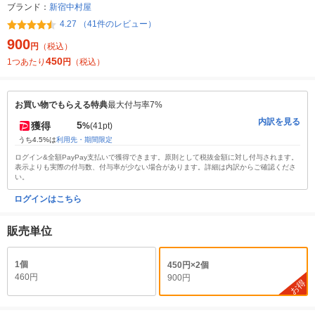
ブランド：
新宿中村屋
4.27 （41件のレビュー）
900
円
（税込）
450
1つあたり
円
（税込）
お買い物でもらえる特典
最大付与率7%
内訳を見る
5
獲得
%
(41pt)
うち4.5%は
利用先・期間限定
ログイン&全額PayPay支払いで獲得できます。原則として税抜金額に対し付与されます。
表示よりも実際の付与数、付与率が少ない場合があります。詳細は内訳からご確認くださ
い。
ログインはこちら
販売単位
1個
450円×2個
460円
900円
お得