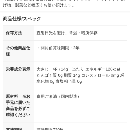
げ物、製菓など幅広くお使い頂けます。
商品仕様/スペック
保存方法
直射日光を避け、常温・暗所保存
その他商品仕
・開封前賞味期限：2年
様
栄養成分表示
大さじ一杯（14g）当たり エネルギー126kcal
たんぱく質 0g 脂質 14g コレステロール 0mg 炭
水化物 0g 食塩相当量 0g
原材料 ※お
食用ごま油（国内製造）
手元に届いた
商品を必ずご
確認ください
賞味期限
賞味期限720日