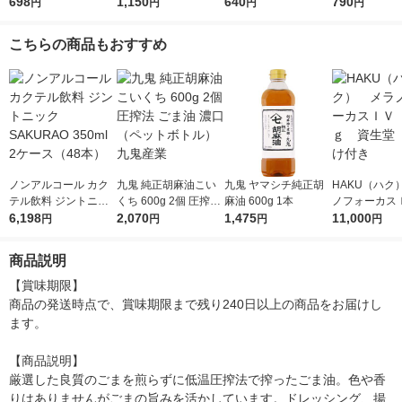
ストラバージン スペ
698
ストラバージン スペ
1,150
油 300g 1本 味の素 J-
640
ト 1本 JOYL
790
円
円
円
円
イン産オリーブ100%
イン産オリーブ100%
オイルミルズ
1本（紙パック） JOY
1本（紙パック） JOY
こちらの商品もおすすめ
L
L
ノンアルコール カク
九鬼 純正胡麻油こい
九鬼 ヤマシチ純正胡
HAKU（ハク
テル飲料 ジントニッ
くち 600g 2個 圧搾法
麻油 600g 1本
ノフォーカス
ク SAKURAO 350ml
6,198
ごま油 濃口（ペット
2,070
1,475
5ｇ 資生堂
11,000
円
円
円
円
2ケース（48本）
ボトル）九鬼産業
付き
商品説明
【賞味期限】

商品の発送時点で、賞味期限まで残り240日以上の商品をお届けし
ます。

【商品説明】

厳選した良質のごまを煎らずに低温圧搾法で搾ったごま油。色や香
りはありませんがごまの旨みを活かしています。ドレッシング、揚