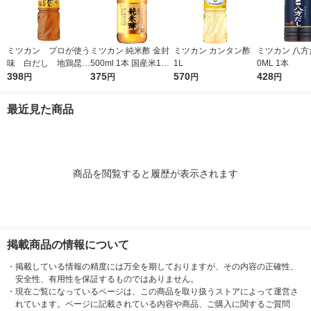
ミツカン プロが使う
ミツカン 純米酢 金封
ミツカン カンタン酢
ミツカン 八方だ
味 白だし 地鶏昆
500ml 1本 国産米10
1L
0ML 1本
布 1L（1000ml）
398
0％ 米酢 食酢
375
570
428
円
円
円
円
1本
最近見た商品
商品を閲覧すると履歴が表示されます
掲載商品の情報について
・
掲載している情報の精度には万全を期しておりますが、その内容の正確性、
安全性、有用性を保証するものではありません。
・
現在ご覧になっているページは、この商品を取り扱うストアによって運営さ
れています。ページに記載されている内容や商品、ご購入に関するご質問