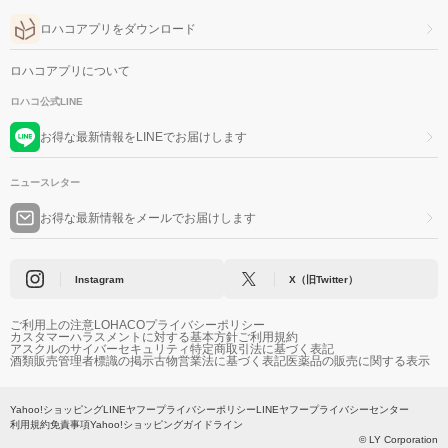
ロハコアプリをダウンロード
ロハコアプリについて
ロハコ公式LINE
お得な最新情報をLINEでお届けします
ニュースレター
お得な最新情報をメールでお届けします
Instagram
X（旧Twitter）
ご利用上の注意
LOHACOプライバシーポリシー
カスタマーハラスメントに対する基本方針
ご利用規約
アスクルのサイバーセキュリティ
特定商取引法に基づく表記
酒類販売管理者標識の掲示
古物営業法に基づく表記
医薬品の販売に関する表示
Yahoo!ショッピング
LINEヤフープライバシーポリシー
LINEヤフープライバシーセンター
利用規約
免責事項
Yahoo!ショッピングガイドライン
© LY Corporation