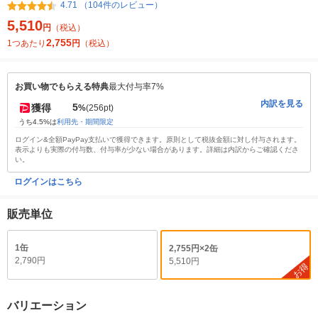
4.71 （104件のレビュー）
5,510
円
（税込）
2,755
1つあたり
円
（税込）
お買い物でもらえる特典
最大付与率7%
内訳を見る
5
獲得
%
(256pt)
うち4.5%は
利用先・期間限定
ログイン&全額PayPay支払いで獲得できます。原則として税抜金額に対し付与されます。
表示よりも実際の付与数、付与率が少ない場合があります。詳細は内訳からご確認くださ
い。
ログインはこちら
販売単位
1缶
2,755円×2缶
2,790円
5,510円
お得
バリエーション