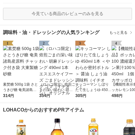
今見ている商品のレビューのみを見る
調味料・油・ドレッシングの人気ランキング
もっと見る
1
2
3
4
素焚糖 500g 1袋 さと
（ロハコ限定）焙煎ご
キッコーマン しぼり
【機能性表示
うきび糖 奄美諸島産
まの深い味わい 胡麻
たて生しょうゆ 450m
ッカレモン10
原料 チャック付き袋
314
ドレッシング 490ml 1
354
l 1本 ＜やわらか密封
305
元レモン果汁10
498
円
円
円
円
大東製糖 砂糖
本 エスエスケイフー
ボトル＞ 醤油 しょう
50ml 1個
ズ ごまドレッシング
油 調味料（イチオ
ッポロ
LOHACOからのおすすめPRアイテム
ゴマ（イチオシ） オ
シ）
リジナル