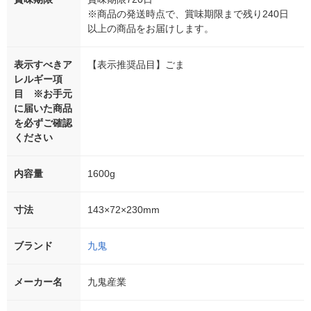
※商品の発送時点で、賞味期限まで残り240日
以上の商品をお届けします。
表示すべきア
【表示推奨品目】ごま
レルギー項
目 ※お手元
に届いた商品
を必ずご確認
ください
内容量
1600g
寸法
143×72×230mm
ブランド
九鬼
メーカー名
九鬼産業