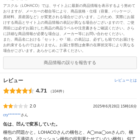
アスクル（LOHACO）では、サイト上に最新の商品情報を表示するよう努めて
おりますが、メーカーの都合等により、商品規格・仕様（容量、パッケージ、
原材料、原産国など）が変更される場合がございます。このため、実際にお届
けする商品とサイト上の商品情報の表記が異なる場合がございますので、ご使
用前には必ずお届けした商品の商品ラベルや注意書きをご確認ください。さら
に詳細な商品情報が必要な場合は、メーカー等にお問い合わせください。
また、商品名における「セット」や「箱」の表記は、必ずしも箱でのお届けを
お約束するものではありません。お届け形態は倉庫の在庫状況等により異なる
場合がございます。あらかじめご了承ください。
商品情報の誤りを報告する
レビュー
レビューとは
4.71
（104件）
2.0
2025年6月28日 15時16分
cry********
さん
缶は、凹んで変系していた。
梱包の問題かと。LOHACOさんの梱包と、A◯ma◯onさんの、梱
包の、不適切さ（クッション梱包の役割果たせていない梱包） 似て