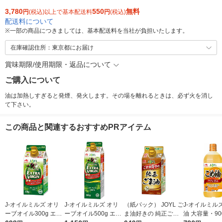
3,780
550
無料
円
(税込)以上で基本配送料
円
(税込)
配送料について
※
一部の商品につきましては、基本配送料を当社が負担いたします。
在庫確認住所：東京都にお届け
賞味期限/使用期限・返品について
ご購入について
油は加熱しすぎると発煙、発火します。その場を離れるときは、必ず火を消し
て下さい。
この商品と関連するおすすめPRアイテム
J-オイルミルズ オリ
J-オイルミルズ オリ
（紙パック） JOYL ご
J-オイルミル
ーブオイル300g エキ
ーブオイル500g エキ
ま油好きの 純正ごま
油 大容量・90