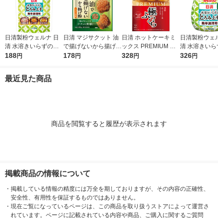
日清製粉ウェルナ 日
日清 マジサクット 油
日清 ホットケーキミ
日清製粉ウェル
清 水溶きいらずのと
で揚げないから揚げ粉
ックス PREMIUM 極
清 水溶きいら
ろみ上手 詰め替え用
188
しょうゆ味 鶏もも肉2
178
ふっくら 国内麦小麦
328
ろみ上手 (100g
326
円
円
円
円
1個
枚分 1個 日清製粉ウ
粉使用 1個 日清製粉
ェルナ
ウェルナ
最近見た商品
商品を閲覧すると履歴が表示されます
掲載商品の情報について
・
掲載している情報の精度には万全を期しておりますが、その内容の正確性、
安全性、有用性を保証するものではありません。
・
現在ご覧になっているページは、この商品を取り扱うストアによって運営さ
れています。ページに記載されている内容や商品、ご購入に関するご質問