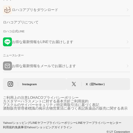
ロハコアプリをダウンロード
ロハコアプリについて
ロハコ公式LINE
お得な最新情報をLINEでお届けします
ニュースレター
お得な最新情報をメールでお届けします
Instagram
X（旧Twitter）
ご利用上の注意
LOHACOプライバシーポリシー
カスタマーハラスメントに対する基本方針
ご利用規約
アスクルのサイバーセキュリティ
特定商取引法に基づく表記
酒類販売管理者標識の掲示
古物営業法に基づく表記
医薬品の販売に関する表示
Yahoo!ショッピング
LINEヤフープライバシーポリシー
LINEヤフープライバシーセンター
利用規約
免責事項
Yahoo!ショッピングガイドライン
© LY Corporation