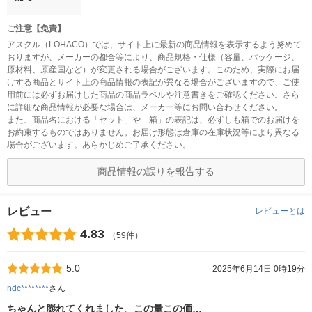
ご注意【免責】
アスクル（LOHACO）では、サイト上に最新の商品情報を表示するよう努めて
おりますが、メーカーの都合等により、商品規格・仕様（容量、パッケージ、
原材料、原産国など）が変更される場合がございます。このため、実際にお届
けする商品とサイト上の商品情報の表記が異なる場合がございますので、ご使
用前には必ずお届けした商品の商品ラベルや注意書きをご確認ください。さら
に詳細な商品情報が必要な場合は、メーカー等にお問い合わせください。
また、商品名における「セット」や「箱」の表記は、必ずしも箱でのお届けを
お約束するものではありません。お届け形態は倉庫の在庫状況等により異なる
場合がございます。あらかじめご了承ください。
商品情報の誤りを報告する
レビュー
レビューとは
4.83
（59件）
5.0
2025年6月14日 0時19分
ndc********
さん
ちゃんと膨れてくれました。この量この価…