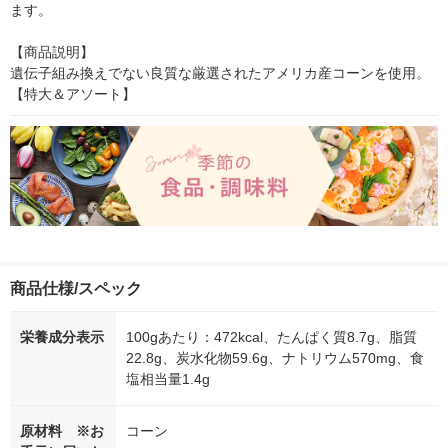
ます。

【商品説明】

遺伝子組み換えでない良質な厳選されたアメリカ産コーンを使用。
【特大＆アソート】
商品仕様/スペック
栄養成分表示
100gあたり：472kcal、たんぱく質8.7g、脂質
22.8g、炭水化物59.6g、ナトリウム570mg、食
塩相当量1.4g
原材料 ※お
コーン