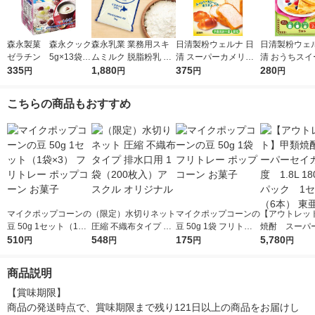
森永製菓 森永クック
森永乳業 業務用スキ
日清製粉ウェルナ 日
日清製粉ウェル
ゼラチン 5g×13袋
ムミルク 脱脂粉乳 北
清 スーパーカメリヤ
清 おうちスイ
ゼラチンパウダー
335
海道生乳100% 1袋
1,880
ドライイースト(お徳
375
ちもちクレー
280
円
円
円
円
（1kg） 常温保存
用) (50g) ×1個
ス （200g） 
材 手作りお菓
こちらの商品もおすすめ
マイクポップコーンの
（限定）水切りネット
マイクポップコーンの
【アウトレッ
豆 50g 1セット（1袋×
圧縮 不織布タイプ 排
豆 50g 1袋 フリトレ
焼酎 スーパ
3） フリトレー ポッ
510
水口用 1袋（200枚
548
ー ポップコーン お菓
175
25度 1.8L 18
5,780
円
円
円
円
プコーン お菓子
入）アスクル オリジ
子
パック 1セッ
ナル
本） 東亜酒造
商品説明
【賞味期限】

商品の発送時点で、賞味期限まで残り121日以上の商品をお届けし