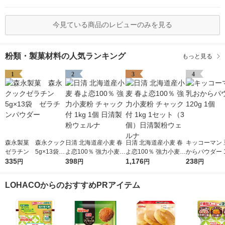
今見ている商品のレビューのみを見る
粉類・製菓材料の人気ランキング
もっと見る
1
2
3
4
森永製菓 森永クック
日清 北海道産小麦 春
日清 北海道産小麦 春
キッコーマン 
ゼラチン 5g×13袋
よ恋100％ 強力小麦粉
よ恋100％ 強力小麦粉
からパウダー 1
ゼラチンパウダー
335
チャック付 1kg 1個 日
398
チャック付 1kg 1セッ
1,176
個
238
円
円
円
円
清製粉ウェルナ
ト（3個）日清製粉ウ
ェルナ
LOHACOからのおすすめPRアイテム