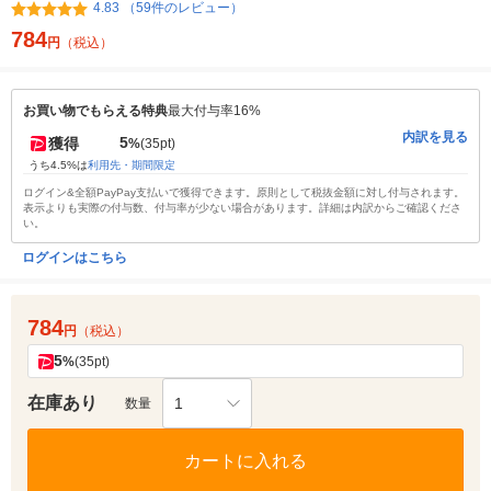
4.83 （59件のレビュー）
784
円
（税込）
お買い物でもらえる特典
最大付与率16%
内訳を見る
5
獲得
%
(35pt)
うち4.5%は
利用先・期間限定
ログイン&全額PayPay支払いで獲得できます。原則として税抜金額に対し付与されます。
表示よりも実際の付与数、付与率が少ない場合があります。詳細は内訳からご確認くださ
い。
ログインはこちら
784
円
（税込）
5
%
(35pt)
在庫あり
1
数量
カートに入れる