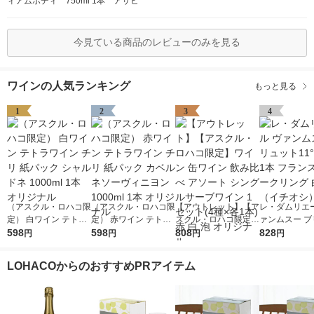
ィアムボディ 750ml 1本 アサヒ
今見ている商品のレビューのみを見る
ワインの人気ランキング
もっと見る
1
2
3
4
（アスクル・ロハコ限
（アスクル・ロハコ限
【アウトレット】【ア
レ・ダムリエー
定） 白ワイン テトラ
定） 赤ワイン テトラ
スクル・ロハコ限定】
ァンムスー ブ
ワイン チリ 紙パック
598
ワイン チリ 紙パック
598
ワイン 缶ワイン 飲み
808
ト11°750ml 
828
円
円
円
円
シャルドネ 1000ml 1
カベルネソーヴィニヨ
比べ アソート シング
ンス スパーク
本 オリジナル
ン 1000ml 1本 オリジ
ルサーブワイン 1セッ
白 辛口（イチ
LOHACOからのおすすめPRアイテム
ナル
ト(4種×各1本) 赤 白
泡 オリジナル