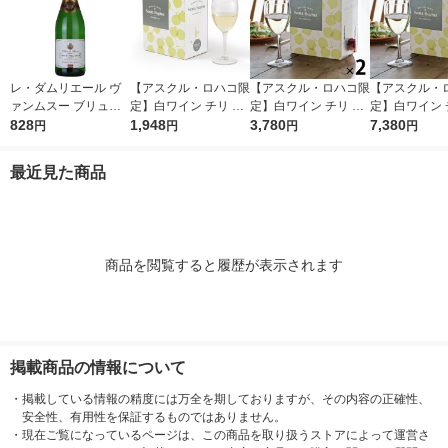
レ・ダムリエール ヴ
【アスクル・ロハコ限
【アスクル・ロハコ限
【アスクル・
ァンムスー ブリュッ
定】白ワイン チリ サ
定】白ワイン チリ サ
定】白ワイン 
ト11°750ml 1本 フラ
828
ンタ レジーナ BIB シ
1,948
ンタ レジーナ BIB シ
3,780
ンタ レジーナ B
7,380
円
円
円
円
ンス スパークリング
ャルドネ 大容量 3L 1
ャルドネ 3L 2個 辛口
ャルドネ 3L 
白 辛口（イチオシ）
個 辛口 オリジナル
オリジナル
オリジナル
最近見た商品
商品を閲覧すると履歴が表示されます
掲載商品の情報について
・
掲載している情報の精度には万全を期しておりますが、その内容の正確性、
安全性、有用性を保証するものではありません。
・
現在ご覧になっているページは、この商品を取り扱うストアによって運営さ