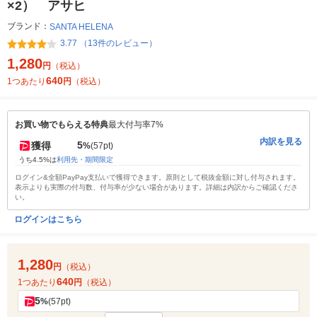
×2） アサヒ
ブランド：
SANTA HELENA
3.77 （13件のレビュー）
1,280
円
（税込）
640
1つあたり
円
（税込）
お買い物でもらえる特典
最大付与率7%
内訳を見る
5
獲得
%
(57pt)
うち4.5%は
利用先・期間限定
ログイン&全額PayPay支払いで獲得できます。原則として税抜金額に対し付与されます。
表示よりも実際の付与数、付与率が少ない場合があります。詳細は内訳からご確認くださ
い。
ログインはこちら
1,280
円
（税込）
640
1つあたり
円
（税込）
5
%
(57pt)