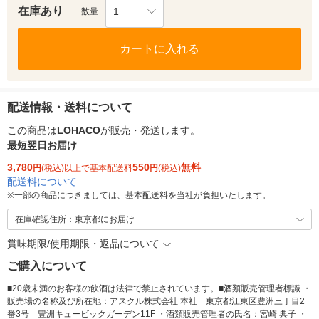
在庫あり
1
数量
カートに入れる
配送情報・送料について
この商品は
LOHACO
が販売・発送します。
最短翌日お届け
3,780
550
無料
円
(税込)以上で基本配送料
円
(税込)
配送料について
※
一部の商品につきましては、基本配送料を当社が負担いたします。
在庫確認住所：東京都にお届け
賞味期限/使用期限・返品について
ご購入について
■20歳未満のお客様の飲酒は法律で禁止されています。■酒類販売管理者標識 ・
販売場の名称及び所在地：アスクル株式会社 本社 東京都江東区豊洲三丁目2
番3号 豊洲キュービックガーデン11F ・酒類販売管理者の氏名：宮崎 典子 ・