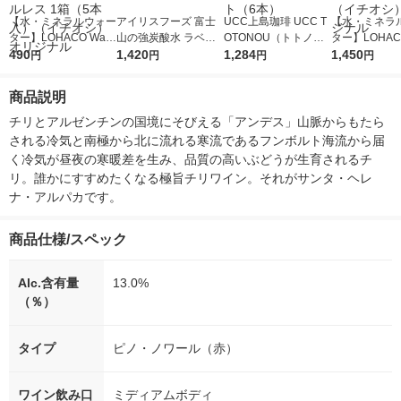
【水・ミネラルウォー
アイリスフーズ 富士
UCC上島珈琲 UCC T
【水・ミネラ
ター】LOHACO Wate
山の強炭酸水 ラベル
OTONOU（トトノ
ター】LOHACO
r（ロハコウォータ
490
レス 500ml 1箱（24
1,420
ウ） by BLACK無糖 5
1,284
r 410ml 1箱
1,450
円
円
円
円
ー）2L ラベルレス 1
本入）
00ml 1セット（6本）
入）ラベルレ
箱（5本入）（イチオ
オシ） オリジ
商品説明
シ） オリジナル
チリとアルゼンチンの国境にそびえる「アンデス」山脈からもたら
される冷気と南極から北に流れる寒流であるフンボルト海流から届
く冷気が昼夜の寒暖差を生み、品質の高いぶどうが生育されるチ
リ。誰かにすすめたくなる極旨チリワイン。それがサンタ・ヘレ
ナ・アルパカです。
商品仕様/スペック
Alc.含有量
13.0%
（％）
タイプ
ピノ・ノワール（赤）
ワイン飲み口
ミディアムボディ