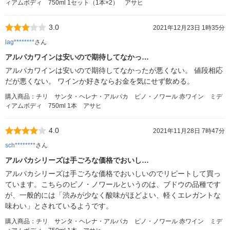
ィアムボディ 750ml 1セット（1本×2） アサヒ
3.0
2021年12月23日 1時35分
lag********
さん
アルパカワインは安いので期待してなかっ…
アルパカワインは安いので期待してなかったが悪くない。 値段相応
だが悪くない。 ワインか好きならお金を気にせず飲める。
購入商品：チリ サンタ・ヘレナ・アルパカ ピノ・ノワール 赤ワイン ミデ
ィアムボディ 750ml 1本 アサヒ
4.0
2021年11月28日 7時47分
sch********
さん
アルパカシリーズは手ごろな価格でおいし…
アルパカシリーズは手ごろな価格でおいしいのでリピートして買っ
ています。こちらのピノ・ノワールというのは、ブドウの品種です
が、一般的には「渋みが少なく酸味がほどよい、軽くエレガントな
味わい」とされているようです。
購入商品：チリ サンタ・ヘレナ・アルパカ ピノ・ノワール 赤ワイン ミデ