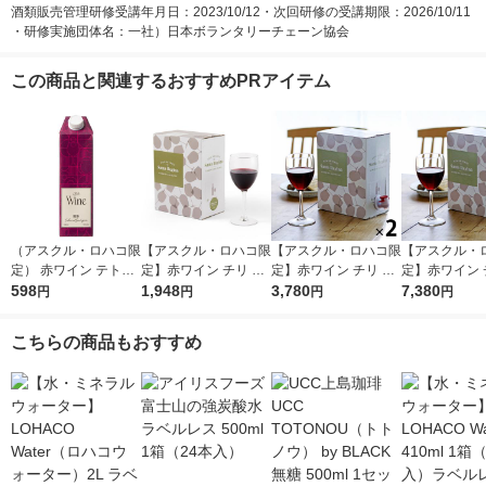
酒類販売管理研修受講年月日：2023/10/12・次回研修の受講期限：2026/10/11
・研修実施団体名：一社）日本ボランタリーチェーン協会
この商品と関連するおすすめPRアイテム
（アスクル・ロハコ限
【アスクル・ロハコ限
【アスクル・ロハコ限
【アスクル・
定） 赤ワイン テトラ
定】赤ワイン チリ サ
定】赤ワイン チリ サ
定】赤ワイン 
ワイン チリ 紙パック
598
ンタ レジーナ BIB カ
1,948
ンタ レジーナ BIB カ
3,780
ンタ レジーナ B
7,380
円
円
円
円
カベルネソーヴィニヨ
ベルネ ソーヴィニヨ
ベルネ ソーヴィニヨ
ベルネ ソーヴ
ン 1000ml 1本 オリジ
ン 3L 1個 フルボディ
ン 3L 2個 フルボディ
ン 3L 4個 
こちらの商品もおすすめ
ナル
オリジナル
オリジナル
オリジナル