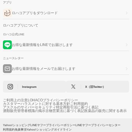
アプリ
ロハコアプリをダウンロード
ロハコアプリについて
ロハコ公式LINE
お得な最新情報をLINEでお届けします
ニュースレター
お得な最新情報をメールでお届けします
Instagram
X（旧Twitter）
ご利用上の注意
LOHACOプライバシーポリシー
カスタマーハラスメントに対する基本方針
ご利用規約
アスクルのサイバーセキュリティ
特定商取引法に基づく表記
酒類販売管理者標識の掲示
古物営業法に基づく表記
医薬品の販売に関する表示
Yahoo!ショッピング
LINEヤフープライバシーポリシー
LINEヤフープライバシーセンター
利用規約
免責事項
Yahoo!ショッピングガイドライン