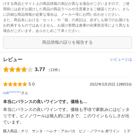
けする商品とサイト上の商品情報の表記が異なる場合がございますので、ご使
用前には必ずお届けした商品の商品ラベルや注意書きをご確認ください。さら
に詳細な商品情報が必要な場合は、メーカー等にお問い合わせください。
また、商品名における「セット」や「箱」の表記は、必ずしも箱でのお届けを
お約束するものではありません。お届け形態は倉庫の在庫状況等により異なる
場合がございます。あらかじめご了承ください。
商品情報の誤りを報告する
レビュー
レビューとは
3.77
（13件）
5.0
2022年3月20日 12時53分
cub********
さん
本当にバランスの良いワインです。価格も…
本当にバランスの良いワインです。価格も手頃で家飲みにはピッタ
リです。ピノノワールは個人的に好きで、このワインもらしさが出
ています。
購入商品：チリ サンタ・ヘレナ・アルパカ ピノ・ノワール 赤ワイン ミデ