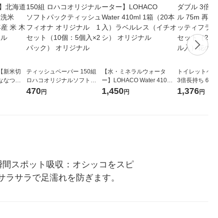
【新米切
ティッシュペーパー 150組
【水・ミネラルウォータ
トイレットペー
ななつぼ
ロハコオリジナルソフトパ
ー】LOHACO Water 410ml
3倍長持ち 6ロール 75
袋 令和7年産
ックティッシュ フィオナ オ
1箱（20本入）ラベルレス
紙配合 スコッ
470
1,450
1,376
円
円
円
ジナル
リジナル 1セット（10個：
（イチオシ） オリジナル
パック 1セット
5個入×2パック） オリジナ
ロール入）花の
ル
瞬間スポット吸収：オシッコをスピ
サラサラで足濡れを防ぎます。