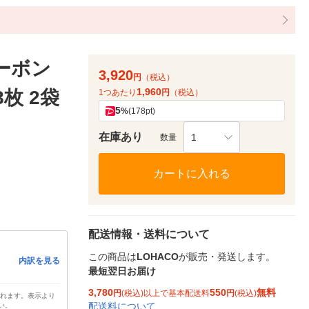
ーボン
3,920
円
（税込）
1,960
枚 2袋
1つあたり
円
（税込）
5
%
(178pt)
在庫あり
1
数量
カートに入れる
配送情報・送料について
この商品は
LOHACO
が販売・発送します。
内訳を見る
最短翌日お届け
3,780
550
無料
円
(税込)以上で基本配送料
円
(税込)
されます。表示より
配送料について
い。