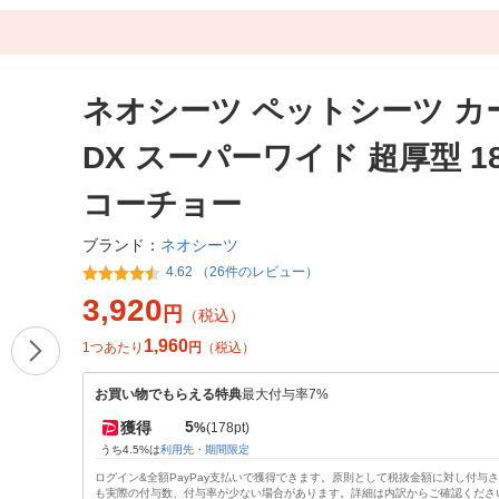
ネオシーツ ペットシーツ カ
DX スーパーワイド 超厚型 18
コーチョー
ネオシーツ
ブランド：
4.62 （26件のレビュー）
3,920
円
（税込）
1,960
1つあたり
円
（税込）
お買い物でもらえる特典
最大付与率7%
5
獲得
%
(178pt)
うち4.5%は
利用先・期間限定
ログイン&全額PayPay支払いで獲得できます。原則として税抜金額に対し付与
も実際の付与数、付与率が少ない場合があります。詳細は内訳からご確認くださ