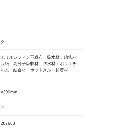
ック
：ポリオレフィン不織布 吸水材：綿状パ
吸収紙 高分子吸収材 防水材：ポリエチ
ィルム 結合材：ホットメルト粘着材
5×290mm
ーツ
6207663