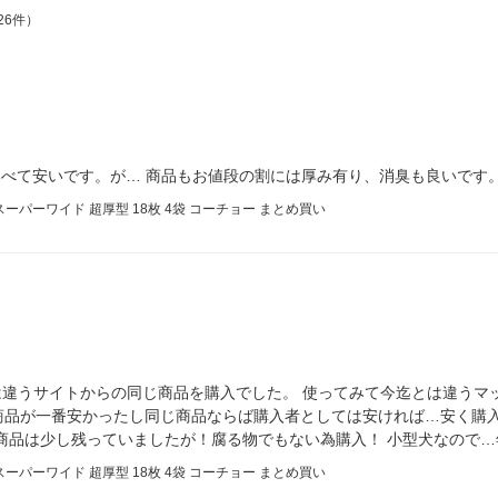
26件）
比べて安いです。が… 商品もお値段の割には厚み有り、消臭も良いです
ーパーワイド 超厚型 18枚 4袋 コーチョー まとめ買い
回は違うサイトからの同じ商品を購入でした。 使ってみて今迄とは違うマ
商品が一番安かったし同じ商品ならば購入者としては安ければ…安く購
商品は少し残っていましたが！腐る物でもない為購入！ 小型犬なので
ーパーワイド 超厚型 18枚 4袋 コーチョー まとめ買い