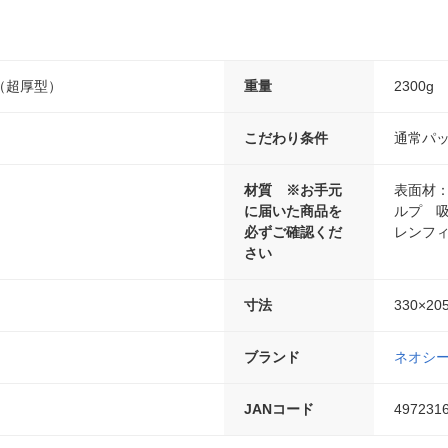
（超厚型）
重量
2300g
こだわり条件
通常パ
材質 ※お手元
表面材
に届いた商品を
ルプ 
必ずご確認くだ
レンフ
さい
寸法
330×20
ブランド
ネオシ
JANコード
497231