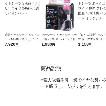
瞬乾ペットシート ペットシ
ネオシーツ ペットシーツ カ
【ロハコ限定】ペッ
ーツ Salari（サラリ）ワイド
ーボン DX スーパーワイド
ツ 炭＋クエン酸 ワイ
24枚入 6袋 ライオンペット
超厚型 18枚 1袋 コーチョー
プレミアム 国産 40枚 
7,920
1,980
1,158
円
円
円
ットシート オリジナ
商品説明
○強力吸着消臭：炭でイヤな臭い
ード吸収し、広がりを抑えます。