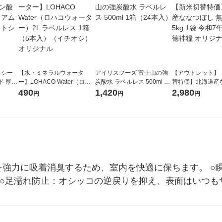
トシー
【水・ミネラルウォータ
アイリスフーズ 富士山の強
【アウトレット】
ド 厚型
ー】LOHACO Water（ロハ
炭酸水 ラベルレス 500ml 1
替特価】北海道産
1袋 ペ
コウォーター）2L ラベルレ
箱（24本入）
し 無洗米 5kg 1
490
1,420
2,980
円
円
円
ル
ス 1箱（5本入）（イチオ
米 木徳神糧 オリ
シ） オリジナル
を強力に吸着消臭するため、室内を快適に保ちます。 ○
 ○足濡れ防止：オシッコの逆戻りを抑え、表面はいつも