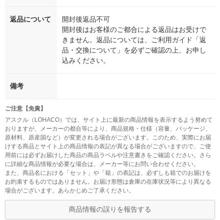
返品について
開封後返品不可
開封後はお客様のご都合による返品はお受けで
きません。返品については、ご利用ガイド「返
品・交換について」を必ずご確認の上、お申し
込みください。
備考
ご注意【免責】
アスクル（LOHACO）では、サイト上に最新の商品情報を表示するよう努めて
おりますが、メーカーの都合等により、商品規格・仕様（容量、パッケージ、
原材料、原産国など）が変更される場合がございます。このため、実際にお届
けする商品とサイト上の商品情報の表記が異なる場合がございますので、ご使
用前には必ずお届けした商品の商品ラベルや注意書きをご確認ください。さら
に詳細な商品情報が必要な場合は、メーカー等にお問い合わせください。
また、商品名における「セット」や「箱」の表記は、必ずしも箱でのお届けを
お約束するものではありません。お届け形態は倉庫の在庫状況等により異なる
場合がございます。あらかじめご了承ください。
商品情報の誤りを報告する