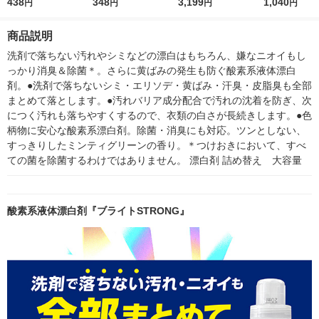
替え 650mL 1個 衣料
438
抗菌ジェル 本体 510
348
グ）漂白＆抗菌ジェル
3,199
1セット（2個入) 
1,040
円
円
円
円
用漂白剤 ライオン
mL 1個 衣料用漂白剤
詰め替え 900mL 1セ
漂白剤 花王
ライオン
ット（5個) ライオン
商品説明
洗剤で落ちない汚れやシミなどの漂白はもちろん、嫌なニオイもし
っかり消臭＆除菌＊。さらに黄ばみの発生も防ぐ酸素系液体漂白
剤。●洗剤で落ちないシミ・エリソデ・黄ばみ・汗臭・皮脂臭も全部
まとめて落とします。●汚れバリア成分配合で汚れの沈着を防ぎ、次
につく汚れも落ちやすくするので、衣類の白さが長続きします。●色
柄物に安心な酸素系漂白剤。除菌・消臭にも対応。ツンとしない、
すっきりしたミンティグリーンの香り。＊つけおきにおいて、すべ
ての菌を除菌するわけではありません。 漂白剤 詰め替え　大容量
酸素系液体漂白剤『ブライトSTRONG』