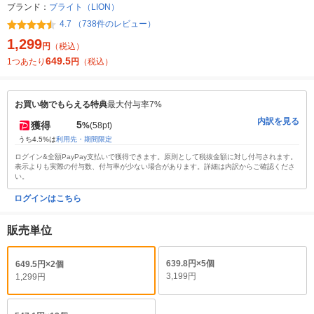
ブランド：
ブライト（LION）
4.7 （738件のレビュー）
1,299
円
（税込）
649.5
1つあたり
円
（税込）
お買い物でもらえる特典
最大付与率7%
内訳を見る
5
獲得
%
(58pt)
うち4.5%は
利用先・期間限定
ログイン&全額PayPay支払いで獲得できます。原則として税抜金額に対し付与されます。
表示よりも実際の付与数、付与率が少ない場合があります。詳細は内訳からご確認くださ
い。
ログインはこちら
販売単位
639.8円×5個
649.5円×2個
3,199円
1,299円