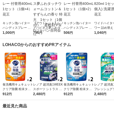
キッチン泡ハイター
【アウトレット】レノ
キッチン泡ハイター
ワイドハイタ
ハンディスプレー 付
アハピネス夢ふわタッ
ハンディスプレー 付
ワー 詰め替え 8
替用400mL 1セット
1,000
チウォームコットン＆
796
替用400mL 1セット
506
1セット（2個入) 
1,040
円
円
円
円
（1個×4） 花王
すずらんの香り 特
（1個×2） 花王
漂白剤 花王
大 1セット（1個×
LOHACOからのおすすめPRアイテム
2） 柔軟剤 P＆Gジ
ャパン合同会社
食洗機用キュキュット
レノア 超消臭1WEEK
食洗機用キュキュット
レノア 超消臭1
クリア除菌 粉末タイ
スポーツ シトラス 詰
クリア除菌 粉末タイ
フレッシュグ
プ オレンジ 詰め替え
912
め替え 超特大 1380m
2,480
プ グレープフルーツ
912
香り 詰め替え
2,480
円
円
円
円
500g 1セット（2個
L 1セット（1個×2）
詰め替え 500g 1セッ
1380mL 1セ
入） 食洗機用洗剤 花
柔軟剤 P＆G
ト（2個入） 食洗機用
個×2） 柔軟剤
最近見た商品
王
洗剤 花王