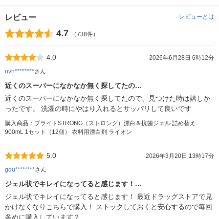
レビュー
レビューとは
4.7
（738件）
4.0
2026年6月28日 6時12分
nvh********
さん
近くのスーパーになかなか無く探してたの…
近くのスーパーになかなか無く探してたので、見つけた時は嬉しか
ったです。 洗濯の時にやはり入れるとサッパリして良いです
購入商品：ブライトSTRONG（ストロング）漂白＆抗菌ジェル 詰め替え
900mL 1セット（12個） 衣料用漂白剤 ライオン
5.0
2026年3月20日 13時17分
gdu********
さん
ジェル状でキレイになってると感じます！…
ジェル状でキレイになってると感じます！ 最近ドラッグストアで見
かけなくなりこちらで購入！ ストックしておくと安心するので毎回
多めに購入しています？