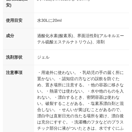
安)
使用目安
水30Lに20ml
成分
過酸化水素(酸素系)、界面活性剤(アルキルエー
テル硫酸エステルナトリウム)、溶剤
洗剤形状
ジェル
注意事項
・用途外に使わない。・乳幼児の手の届く所に
置かない。・認知症の方などの誤飲を防ぐた
め、置き場所に注意する。・他の容器に移さな
い。・熱湯では使わない。・水や他のものを入
れない。・漂白するとき、密閉容器は使わな
い。破裂することがある。・塩素系漂白剤と混
合しない。・せんいが黄ばむことがあるので、
漂白中は直射日光の当たる場所を避け、漂白後
は充分にすすぐ。・洗濯機のフタなどのプラス
チック部分に液がついたときは、水ですぐにふ