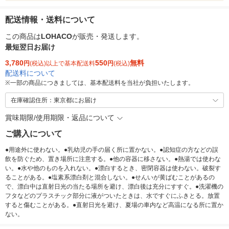
配送情報・送料について
この商品は
LOHACO
が販売・発送します。
最短翌日お届け
3,780
550
無料
円
(税込)以上で基本配送料
円
(税込)
配送料について
※
一部の商品につきましては、基本配送料を当社が負担いたします。
在庫確認住所：東京都にお届け
賞味期限/使用期限・返品について
ご購入について
●用途外に使わない。●乳幼児の手の届く所に置かない。●認知症の方などの誤
飲を防ぐため、置き場所に注意する。●他の容器に移さない。●熱湯では使わな
い。●水や他のものを入れない。●漂白するとき、密閉容器は使わない。破裂す
ることがある。●塩素系漂白剤と混合しない。●せんいが黄ばむことがあるの
で、漂白中は直射日光の当たる場所を避け、漂白後は充分にすすぐ。●洗濯機の
フタなどのプラスチック部分に液がついたときは、水ですぐにふきとる。放置
すると傷むことがある。●直射日光を避け、夏場の車内など高温になる所に置か
ない。