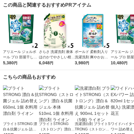
この商品と関連するおすすめPRアイテム
アリエール ジェルボ
さらさ 洗濯洗剤 液体
ボールド 柔軟剤入り
アリエール ジ
ール プロ 部屋干し＆
ほのかでやさしい柑橘
洗濯洗剤 爽やかおひ
ール プロ 部
スポーツ 部屋干しで
5,380
系の香り 詰め替え ウ
6,048
さまとフレッシュサボ
3,980
スポーツ 部屋
10,480
円
円
円
円
もさわやかな香り 詰
ルトラジャンボ 1490
ンの香り 詰め替え ウ
もさわやかな香
め替え テラジャンボ
g 1セット（1個×5）
ルトラジャンボ 1580
め替え テラジ
こちらの商品もおすすめ
1セット（89粒入×2
P＆G
g 1セット（1個×5）
1セット（89粒
個） 洗濯洗剤 P＆G
洗濯洗剤 P＆G
個） 洗濯洗剤 
ブライトSTRONG 漂
ブライトSTRONG
洗濯漂白剤 ブライトS
ワイドハイタ
白＆抗菌ジェル 詰め
（ストロング）漂白＆
TRONG（ストロン
ワー 詰め替え 8