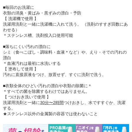
■毎回のお洗濯に
衣類の消臭・黄ばみ・黒ずみの漂白・予防
【 洗濯機で使用 】
洗濯用洗剤と一緒に洗濯機に入れて洗う。 （洗剤のすすぎ回数にあ
わせる）
＊ステンレス槽、洗剤投入口使用可能
■落ちにくい汚れの漂白に
シミ（食べこぼし・調味料・血液＊など）や、えり・そでの汚れの
漂白
＊血液汚れは最初に水洗いする
【 塗布して使用 】
汚れに直接原液をつけ、放置せず、すぐに洗剤で洗う。
■衣類全体のひどい汚れの漂白や衣類の除菌に＊
＊すべての菌を除菌するわけではありません。
【 つけおき洗いで使用 】
洗濯用洗剤と一緒に
30分〜2時間
つけおきし、水ですすぐか、洗濯
する。
★ステンレス以外の金属製の容器では使わないこと