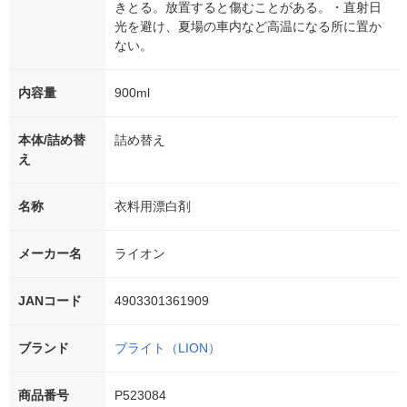
きとる。放置すると傷むことがある。・直射日
光を避け、夏場の車内など高温になる所に置か
ない。
内容量
900ml
本体/詰め替
詰め替え
え
名称
衣料用漂白剤
メーカー名
ライオン
JANコード
4903301361909
ブランド
ブライト（LION）
商品番号
P523084