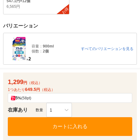
547.1円×12個
6,565円
お得
バリエーション
容量：
900ml
すべてのバリエーションを見る
個数：
2個
1,299
円
（税込）
649.5
1つあたり
円
（税込）
5
%
(58pt)
在庫あり
1
数量
カートに入れる