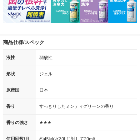
商品仕様/スペック
液性
弱酸性
形状
ジェル
原産国
日本
香り
すっきりしたミンティグリーンの香り
香りの強さ
★★★
使用回数(目
約45回(水30Lに対して20ml)