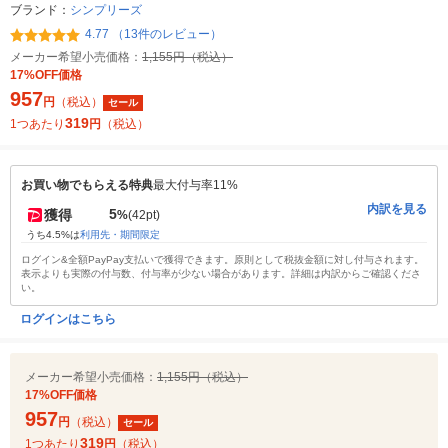
ブランド：
シンプリーズ
4.77 （13件のレビュー）
メーカー希望小売価格：
1,155円（税込）
17%OFF価格
957
円
（税込）
セール
319
1つあたり
円
（税込）
お買い物でもらえる特典
最大付与率11%
内訳を見る
5
獲得
%
(42pt)
うち4.5%は
利用先・期間限定
ログイン&全額PayPay支払いで獲得できます。原則として税抜金額に対し付与されます。
表示よりも実際の付与数、付与率が少ない場合があります。詳細は内訳からご確認くださ
い。
ログインはこちら
メーカー希望小売価格：
1,155円（税込）
17%OFF価格
957
円
（税込）
セール
319
1つあたり
円
（税込）