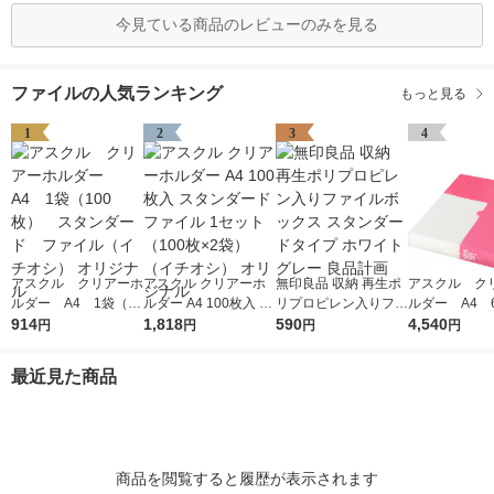
今見ている商品のレビューのみを見る
ファイルの人気ランキング
もっと見る
1
2
3
4
アスクル クリアーホ
アスクル クリアーホ
無印良品 収納 再生ポ
アスクル ク
ルダー A4 1袋（10
ルダー A4 100枚入 ス
リプロピレン入りファ
ルダー A4 
0枚） スタンダー
914
タンダード ファイル
1,818
イルボックス スタン
590
エコノミース
4,540
円
円
円
円
ド ファイル（イチオ
1セット（100枚×2
ダードタイプ ホワイ
ァイル オ
シ） オリジナル
袋）（イチオシ） オ
トグレー 良品計画
最近見た商品
リジナル
商品を閲覧すると履歴が表示されます