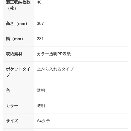
適正収納枚数
40
（枚）
高さ（mm）
307
幅（mm）
231
表紙素材
カラー透明PP表紙
ポケットタイ
上から入れるタイプ
プ
色
透明
カラー
透明
サイズ
A4タテ