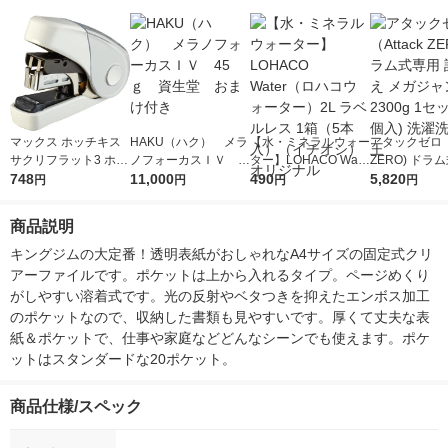
マックス ホッチキス
HAKU（ハク） メラ
【水・ミネラルウォー
アタックゼロ（A
サクリフラット3 ホワ
ノフォーカスＩＶ 4
ター】LOHACO Wate
ZERO) ドラ
イト 1台
748
5ｇ 資生堂 おまけ
11,000
r（ロハコウォータ
490
詰め替え メガ
5,820
円
円
円
円
付き
ー）2L ラベルレス 1
ボ 2300g 1
箱（5本入）（イチオ
個入) 洗濯洗剤
商品説明
シ） オリジナル
キングジムの大定番！透明表紙がおしゃれなA4サイズの固定式クリ
アーファイルです。ポケットは上から入れるタイプ。ページめくり
がしやすい溶着式です。光の反射やベタつきを抑えたエンボス加工
のポケットなので、収納した書類も見やすいです。厚くて丈夫な表
紙＆ポケットで、仕事や家庭などどんなシーンでも使えます。ポケ
ットはスタンダードな20ポケット。
商品仕様/スペック