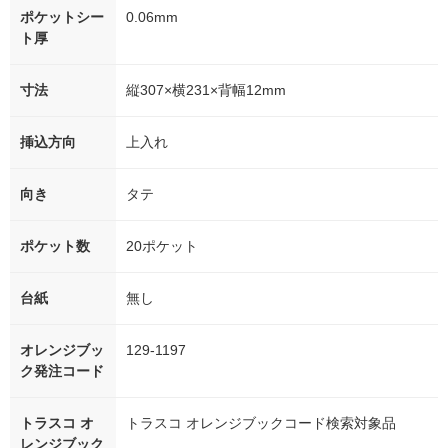
ポケットシー
0.06mm
ト厚
寸法
縦307×横231×背幅12mm
挿込方向
上入れ
向き
タテ
ポケット数
20ポケット
台紙
無し
オレンジブッ
129-1197
ク発注コード
トラスコ オ
トラスコ オレンジブックコード検索対象品
レンジブック