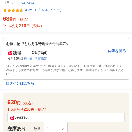
ブランド：
SARAYA
4.25 （8件のレビュー）
630
円
（税込）
210
1つあたり
円
（税込）
お買い物でもらえる特典
最大付与率7%
内訳を見る
5
獲得
%
(28pt)
うち4.5%は
利用先・期間限定
ログイン&全額PayPay支払いで獲得できます。原則として税抜金額に対し付与されます。
表示よりも実際の付与数、付与率が少ない場合があります。詳細は内訳からご確認くださ
い。
ログインはこちら
630
円
（税込）
210
1つあたり
円
（税込）
5
%
(28pt)
在庫あり
1
数量