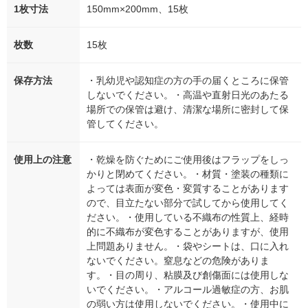
1枚寸法
150mm×200mm、15枚
枚数
15枚
保存方法
・乳幼児や認知症の方の手の届くところに保管
しないでください。・高温や直射日光のあたる
場所での保管は避け、清潔な場所に密封して保
管してください。
使用上の注意
・乾燥を防ぐためにご使用後はフラップをしっ
かりと閉めてください。・材質・塗装の種類に
よっては表面が変色・変質することがあります
ので、目立たない部分で試してから使用してく
ださい。・使用している不織布の性質上、経時
的に不織布が変色することがありますが、使用
上問題ありません。・袋やシートは、口に入れ
ないでください。窒息などの危険がありま
す。・目の周り、粘膜及び創傷面には使用しな
いでください。・アルコール過敏症の方、お肌
の弱い方は使用しないでください。・使用中に