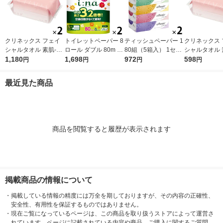
クリネックス フェイ
トイレットペーパー 8
ティッシュペーパー 1
クリネックス 
シャルタオル 素肌-SU
ロール ダブル 80m 3.
80組（5箱入） 1セッ
シャルタオル 
HADA 100枚入 2個 日
1,180
2倍巻き エリエール
1,698
ト（2パック） エリエ
972
HADA 100枚
598
円
円
円
円
本製紙クレシア 限定
イーナ 1セット（8ロ
ールティシュー 大王
紙クレシア 限
（イチオシ） 限定
ール×2パック）大王
製紙
最近見た商品
製紙
商品を閲覧すると履歴が表示されます
掲載商品の情報について
・
掲載している情報の精度には万全を期しておりますが、その内容の正確性、
安全性、有用性を保証するものではありません。
・
現在ご覧になっているページは、この商品を取り扱うストアによって運営さ
れています。ページに記載されている内容や商品、ご購入に関するご質問