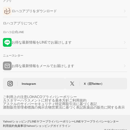
アプリ
ロハコアプリをダウンロード
ロハコアプリについて
ロハコ公式LINE
お得な最新情報をLINEでお届けします
ニュースレター
お得な最新情報をメールでお届けします
Instagram
X（旧Twitter）
ご利用上の注意
LOHACOプライバシーポリシー
カスタマーハラスメントに対する基本方針
ご利用規約
アスクルのサイバーセキュリティ
特定商取引法に基づく表記
酒類販売管理者標識の掲示
古物営業法に基づく表記
医薬品の販売に関する表示
Yahoo!ショッピング
LINEヤフープライバシーポリシー
LINEヤフープライバシーセンター
利用規約
免責事項
Yahoo!ショッピングガイドライン