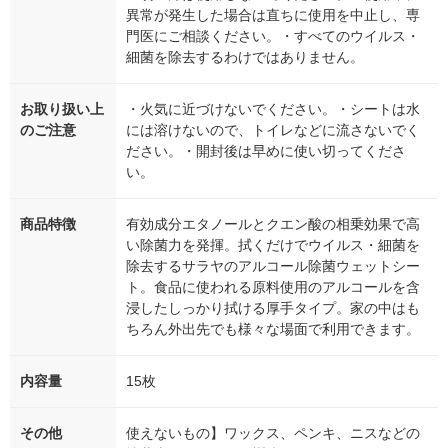
異常が発生した場合は直ちに使用を中止し、専
門医にご相談ください。・すべてのウイルス・
細菌を除去するわけではありません。
お取り扱い上
・火気に近づけないでください。・シートは水
のご注意
には溶けないので、トイレなどに流さないでく
ださい。・開封後は早めに使い切ってくださ
い。
商品特徴
有効成分エタノールとクエン酸の相乗効果で高
い除菌力を発揮。拭くだけでウイルス・細菌を
除去するサラヤのアルコール除菌ウェットシー
ト。食品に使われる原料使用のアルコールを含
浸したしっかり拭ける厚手タイプ。家の中はも
ちろん外出先でも様々な場面で利用できます。
内容量
15枚
その他
使えないもの】ワックス、ペンキ、ニスなどの