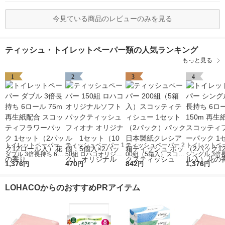
今見ている商品のレビューのみを見る
ティッシュ・トイレットペーパー類の人気ランキング
もっと見る
1
2
3
4
トイレットペーパー
ティッシュペーパー 1
ティッシュペーパー 2
トイレットペ
ダブル 3倍長持ち 6ロ
50組 ロハコオリジナ
00組（5箱入）スコッ
シングル 3倍長
ール 75m 再生紙配合
1,376
ルソフトパックティッ
470
ティティシュー 1セッ
842
ロール 150m
1,376
円
円
円
円
スコッティフラワーパ
シュ フィオナ オリジ
ト（2パック）パック
配合 スコッテ
ック 1セット（2パッ
ナル 1セット（10
日本製紙クレシア 箱
ワーパック 1
LOHACOからのおすすめPRアイテム
ク12ロール入）花の
個：5個入×2パック）
ティッシュ ボックス
（2パック12
香り
オリジナル
ティッシュ
入）花の香り