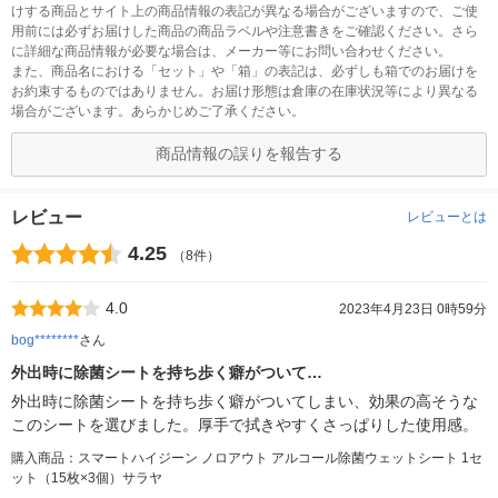
けする商品とサイト上の商品情報の表記が異なる場合がございますので、ご使
用前には必ずお届けした商品の商品ラベルや注意書きをご確認ください。さら
に詳細な商品情報が必要な場合は、メーカー等にお問い合わせください。
また、商品名における「セット」や「箱」の表記は、必ずしも箱でのお届けを
お約束するものではありません。お届け形態は倉庫の在庫状況等により異なる
場合がございます。あらかじめご了承ください。
商品情報の誤りを報告する
レビュー
レビューとは
4.25
（8件）
4.0
2023年4月23日 0時59分
bog********
さん
外出時に除菌シートを持ち歩く癖がついて…
外出時に除菌シートを持ち歩く癖がついてしまい、効果の高そうな
このシートを選びました。厚手で拭きやすくさっぱりした使用感。
購入商品：スマートハイジーン ノロアウト アルコール除菌ウェットシート 1セ
ット（15枚×3個）サラヤ