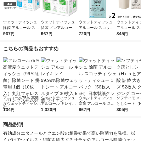
ウェットティッシュ
ウェットティッシュ
ウェットティッシュ
ウェットティ
除菌 アルコール スコ
除菌 ノンアルコール
アルコール スコッテ
アルコール ス
ッティ ウェットティ
967
スコッティ ウェット
967
ィ パーフェクトフィ
720
ィ パーフェク
845
円
円
円
円
シュー 1パック（56枚
ティシュー 1パック
ット 99.9%除菌 詰め
ット 本体＋詰
入×6）日本製紙クレ
（58枚入×6）日本製
替え 100枚入 1セット
セット（本体
こちらの商品もおすすめ
シア
紙クレシア
（1個×2）日本製紙ク
1個＋詰替え1
レシア
2個） 日本製
ア 限定
アルコール75％ 高濃
ウェットティッシュ
ウェットティッシュ
ソフティモ メ
度ウェットティッシュ
アルコール キレイキ
除菌 アルコール スコ
としシート（H
（99％除菌）除菌シ
134
レイ 99.99%除菌ウェ
1,320
ッティ ウェットティ
967
アルロン酸 詰
305
円
円
円
円
ート 携帯用 1個（10
ットシート アルコー
シュー 1パック（56枚
めサイズ 52枚
枚入）丸紅フォレスト
ルタイプ 30枚入 5個
入×6）日本製紙クレ
ンジング コー
商品説明
リンクス株式会社
ライオン
シア
有効成分エタノールとクエン酸の相乗効果で高い除菌力を発揮。拭
くだけでウイルス・細菌を除去するサラヤのアルコール除菌ウェッ