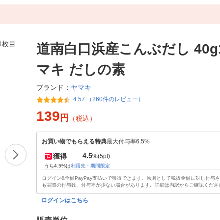
道南白口浜産こんぶだし 40g
マキ だしの素
ヤマキ
ブランド：
4.57 （260件のレビュー）
139
円
（税込）
お買い物でもらえる特典
最大付与率6.5%
4.5
獲得
%
(5pt)
うち4.5%は
利用先・期間限定
ログイン&全額PayPay支払いで獲得できます。原則として税抜金額に対し付与
も実際の付与数、付与率が少ない場合があります。詳細は内訳からご確認くださ
ログインはこちら