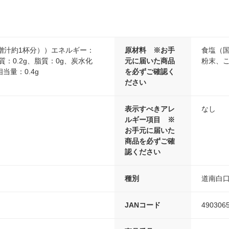
噌汁約1杯分））エネルギー：
原材料 ※お手
食塩（
く質：0.2g、脂質：0g、炭水化
元に届いた商品
粉末、
相当量：0.4g
を必ずご確認く
ださい
表示すべきアレ
なし
ルギー項目 ※
お手元に届いた
商品を必ずご確
認ください
種別
道南白
JANコード
490306