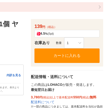
1個 ヤ
139
円
（税込）
4.5
%
(5pt)
在庫あり
1
数量
カートに入れる
内訳を見る
配送情報・送料について
この商品は
LOHACO
が販売・発送します。
されます。表示より
最短翌日お届け
い。
3,780
550
無料
円
(税込)以上で基本配送料
円
(税込)
配送料について
※
一部の商品につきましては、基本配送料を当社が負担