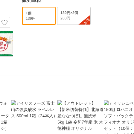
販売単位
130円×2個
1個
260円
139円
お得