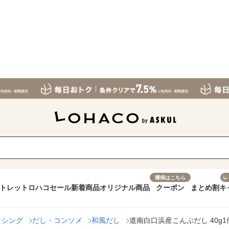
獲得はこちら
レ
トレット
ロハコセール
新着商品
オリジナル商品
クーポン
まとめ割
キ
ッシング
だし・コンソメ
和風だし
道南白口浜産こんぶだし 40g1