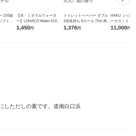
 150組
【水・ミネラルウォータ
トイレットペーパー ダブル
HAKU（ハク
ソフトパ
ー】LOHACO Water 410ml
3倍長持ち 6ロール 75m 再生
ーカスＩＶ 4
ィオナ オ
1箱（20本入）ラベルレス
紙配合 スコッティフラワー
堂 おまけ付き
1,450
1,376
11,000
円
円
円
（10個：
（イチオシ） オリジナル
パック 1セット（2パック12
 オリジナ
ロール入）花の香り
にしただしの素です。道南白口浜