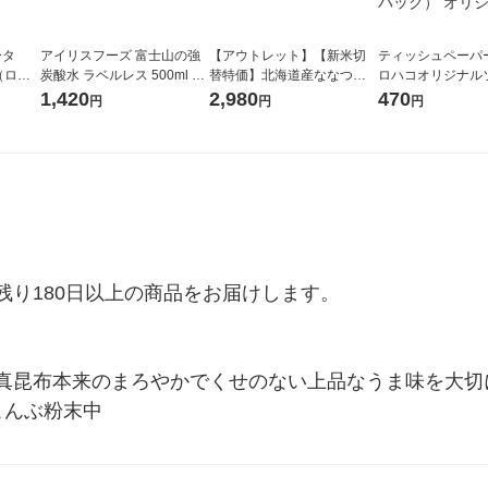
ータ
アイリスフーズ 富士山の強
【アウトレット】【新米切
ティッシュペーパー
r（ロハ
炭酸水 ラベルレス 500ml 1
替特価】北海道産ななつぼ
ロハコオリジナル
ベルレ
箱（24本入）
し 無洗米 5kg 1袋 令和7年産
ックティッシュ フ
1,420
2,980
470
円
円
円
チオ
米 木徳神糧 オリジナル
リジナル 1セット
5個入×2パック）
ル
り180日以上の商品をお届けします。

真昆布本来のまろやかでくせのない上品なうま味を大切
こんぶ粉末中