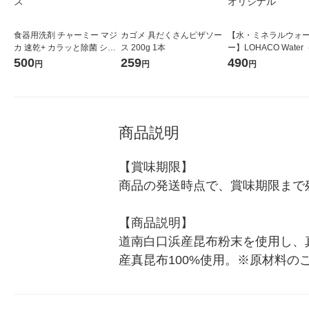
食器用洗剤 チャーミー マジ
カゴメ 具だくさんピザソー
【水・ミネラルウォ
カ 速乾+ カラッと除菌 シト
ス 200g 1本
ー】LOHACO Wate
ラスグリーン 詰め替え 大型
コウォーター）2L ラ
500
259
490
円
円
円
680mL 1個 ライオン 速乾プ
ス 1箱（5本入）（イ
ラス
シ） オリジナル
商品説明
【賞味期限】

商品の発送時点で、賞味期限まで残
【商品説明】

道南白口浜産昆布粉末を使用し、
産真昆布100%使用。※原材料の