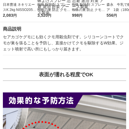
日本曹達 ネキリエー
蜘蛛 駆除剤 スプレー
蜘蛛 駆除剤 スプレー
森永 牛乳で
スK 2kg NISSO20562
蜘蛛の巣 防止 クモの
蜘蛛の巣 防止 クモの
ア 1袋（180
72 1袋
2,083
巣消滅ジェット 450m
3,520
巣消滅ジェット 450m
998
556
円
円
円
円
l 1パック（4本入） 蜘
L 1本 蜘蛛よけスプレ
蛛よけスプレー 忌避
ー 忌避 退治 対策 アー
商品説明
退治 対策 アース製薬
ス製薬
セアカゴケグモにも効くクモ用殺虫剤です。シリコーンコートでク
モが巣を張ることを予防し、直接かけてクモを駆除するW効果。ジ
ェット噴射で高い所にもしっかり届きます。
表面が濡れる程度でOK