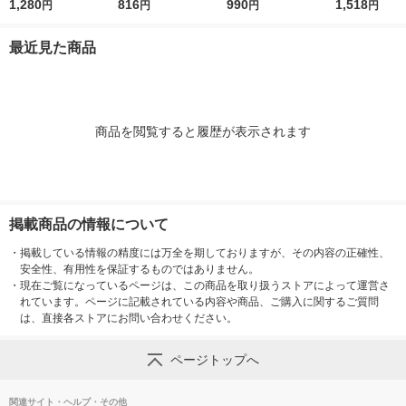
代型 屋内蚊取り 電源
1,280
ニ除け エステー
816
衣装ケース用 フリー
990
ート 1個（2枚
1,518
円
円
円
円
不要 ブラウン容器 20
ジア 1箱（24個入）
ステー
0日 無臭 蚊 駆除 玄関
エステー
最近見た商品
KINCHO キンチョー 1
セット 限定
商品を閲覧すると履歴が表示されます
掲載商品の情報について
・
掲載している情報の精度には万全を期しておりますが、その内容の正確性、
安全性、有用性を保証するものではありません。
・
現在ご覧になっているページは、この商品を取り扱うストアによって運営さ
れています。ページに記載されている内容や商品、ご購入に関するご質問
は、直接各ストアにお問い合わせください。
ページトップへ
関連サイト・ヘルプ・その他