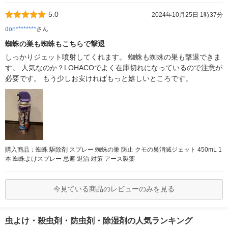
5.0
2024年10月25日 1時37分
don********
さん
蜘蛛の巣も蜘蛛もこちらで撃退
しっかりジェット噴射してくれます。 蜘蛛も蜘蛛の巣も撃退できま
す。 人気なのか？LOHACOでよく在庫切れになっているので注意が
必要です。 もう少しお安ければもっと嬉しいところです。
購入商品：蜘蛛 駆除剤 スプレー 蜘蛛の巣 防止 クモの巣消滅ジェット 450mL 1
本 蜘蛛よけスプレー 忌避 退治 対策 アース製薬
今見ている商品のレビューのみを見る
虫よけ・殺虫剤・防虫剤・除湿剤の人気ランキング