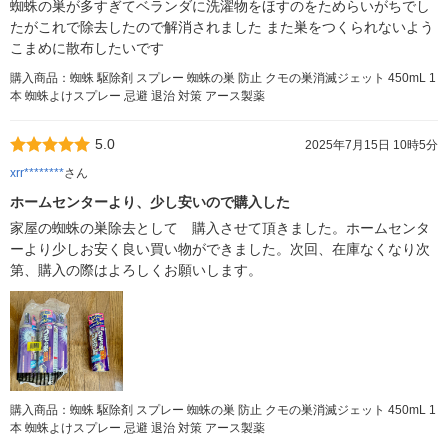
蜘蛛の巣が多すぎてベランダに洗濯物をほすのをためらいがちでし
たがこれで除去したので解消されました また巣をつくられないよう
こまめに散布したいです
購入商品：蜘蛛 駆除剤 スプレー 蜘蛛の巣 防止 クモの巣消滅ジェット 450mL 1
本 蜘蛛よけスプレー 忌避 退治 対策 アース製薬
5.0
2025年7月15日 10時5分
xrr********
さん
ホームセンターより、少し安いので購入した
家屋の蜘蛛の巣除去として 購入させて頂きました。ホームセンタ
ーより少しお安く良い買い物ができました。次回、在庫なくなり次
第、購入の際はよろしくお願いします。
購入商品：蜘蛛 駆除剤 スプレー 蜘蛛の巣 防止 クモの巣消滅ジェット 450mL 1
本 蜘蛛よけスプレー 忌避 退治 対策 アース製薬