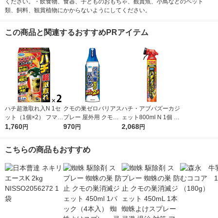
ください。・飲食物、食器、子どものおもちゃ、観賞魚、小鳥などのペット
類、飼料、観賞植物にかからないようにしてください。
この商品と関連するおすすめPRアイテム
ハチ超激取れ入N 1セ
クモの巣ゼロバリアス
ハチ・アブバズーカジ
ット（1個×2） フマキ
プレー 屋外用 クモの
ェット800ml N 1個 フ
ラー
1,760
駆除 巣作り防止 450
970
マキラー
2,068
円
円
円
ml 1個 フマキラー
こちらの商品もおすすめ