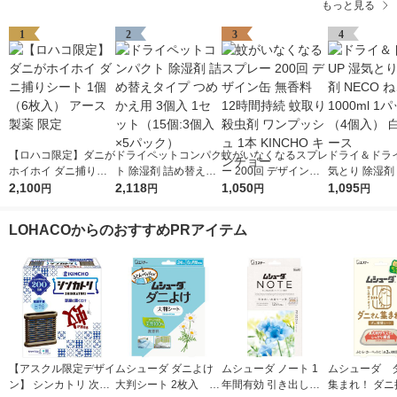
もっと見る
1
2
3
4
【ロハコ限定】ダニが
ドライペットコンパク
蚊がいなくなるスプレ
ドライ＆ドライ
ホイホイ ダニ捕りシ
ト 除湿剤 詰め替えタ
ー 200回 デザイン缶
気とり 除湿剤 
ート 1個（6枚入） ア
2,100
イプ つめかえ用 3個
2,118
無香料 12時間持続 蚊
1,050
ねこ 1000ml
1,095
円
円
円
円
ース製薬 限定
入 1セット（15個:3個
取り 殺虫剤 ワンプッ
（4個入） 白
入×5パック）
シュ 1本 KINCHO キ
LOHACOからのおすすめPRアイテム
ンチョー
【アスクル限定デザイ
ムシューダ ダニよけ
ムシューダ ノート 1
ムシューダ 
ン】 シンカトリ 次世
大判シート 2枚入 ダ
年間有効 引き出し・
集まれ！ ダニ