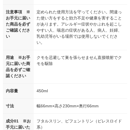
注意事項 ※
定められた使用方法を守ってください。間違っ
お手元に届い
た使い方をすると効力不足や健康を害すること
た商品を必ず
があります。アレルギー症状やかぶれを起こし
ご確認くださ
やすい人、喘息の症状がある人、病人、妊婦、
い
乳幼児等がいる場所では使用しないでくださ
い。
用途 ※お手
クモを忌避して巣を張らせません直接噴射でク
元に届いた商
モを駆除
品を必ずご確
認ください
内容量
450ml
寸法
幅66mm×高さ230mm×奥行66mm
成分01 ※お
フタルスリン、ビフェントリン（ピレスロイド
手元に届いた
系）