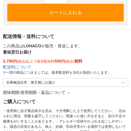
カートに入れる
配送情報・送料について
この商品は
LOHACO
が販売・発送します。
最短翌日お届け
3,780
550
無料
円
(税込)以上で基本配送料
円
(税込)
配送料について
※
一部の商品につきましては、基本配送料を当社が負担いたします。
在庫確認住所：東京都にお届け
賞味期限/使用期限・返品について
ご購入について
・使用前に必ず製品表示を読み、十分理解した上で使用してください。・定め
られた用法、用量を厳守してください。間違った使い方をすると、効力不足や
健康をがいすることがあります。・アレルギー症状やかぶれを起こしやすい
人、喘息の症状がある人、病人、妊婦、乳幼児等がいる場所では使用しないで