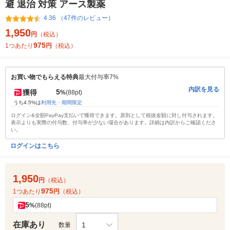
避 退治 対策 アース製薬
4.36 （47件のレビュー）
1,950
円
（税込）
975
1つあたり
円
（税込）
お買い物でもらえる特典
最大付与率7%
内訳を見る
5
獲得
%
(88pt)
うち4.5%は
利用先・期間限定
ログイン&全額PayPay支払いで獲得できます。原則として税抜金額に対し付与されます。
表示よりも実際の付与数、付与率が少ない場合があります。詳細は内訳からご確認くださ
い。
ログインはこちら
1,950
円
（税込）
975
1つあたり
円
（税込）
5
%
(88pt)
在庫あり
1
数量