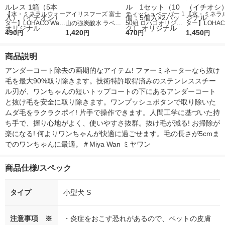
【水・ミネラルウォー
アイリスフーズ 富士
ティッシュペーパー 1
【水・ミネラ
ター】LOHACO Wate
山の強炭酸水 ラベル
50組 ロハコオリジナ
ター】LOHACO
r（ロハコウォータ
490
レス 500ml 1箱（24
1,420
ルソフトパックティッ
470
r 410ml 1箱
1,450
円
円
円
円
ー）2L ラベルレス 1
本入）
シュ フィオナ オリジ
入）ラベルレ
箱（5本入）（イチオ
ナル 1セット（10
オシ） オリジ
商品説明
シ） オリジナル
個：5個入×2パック）
オリジナル
アンダーコート除去の画期的なアイテム! ファーミネーターなら抜け
毛を最大90%取り除きます。技術特許取得済みのステンレススチー
ル刃が、ワンちゃんの短いトップコートの下にあるアンダーコート
と抜け毛を安全に取り除きます。ワンプッシュボタンで取り除いた
ムダ毛をラクラクポイ! 片手で操作できます。人間工学に基づいた持
ち手で、握り心地がよく、使いやすさ抜群。抜け毛が減る! お掃除が
楽になる! 何よりワンちゃんが快適に過ごせます。毛の長さが5cmま
でのワンちゃんに最適。＃Miya Wan ミヤワン
商品仕様/スペック
タイプ
小型犬 S
注意事項 ※
・炎症をおこす恐れがあるので、ペットの皮膚