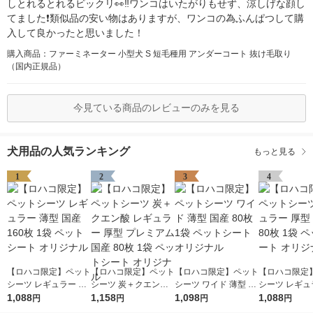
しとれるとれるビックリ👀‼️ワンコはいたがりもせず、涼しげな顔し
てました❗類似品の安い物はありますが、ワンコの為ふんぱつして購
入して良かったと思いました！
購入商品：ファーミネーター 小型犬 S 短毛種用 アンダーコート 抜け毛取り
（国内正規品）
今見ている商品のレビューのみを見る
犬用品の人気ランキング
もっと見る
1
2
3
4
【ロハコ限定】ペット
【ロハコ限定】ペット
【ロハコ限定】ペット
【ロハコ限定
シーツ レギュラー 薄
シーツ 炭＋クエン酸
シーツ ワイド 薄型 国
シーツ レギュ
型 国産 160枚 1袋 ペ
1,088
レギュラー 厚型 プレ
1,158
産 80枚 1袋 ペットシ
1,098
型 国産 80枚 
1,088
円
円
円
円
ットシート オリジナ
ミアム 国産 80枚 1袋
ート オリジナル
トシート オリ