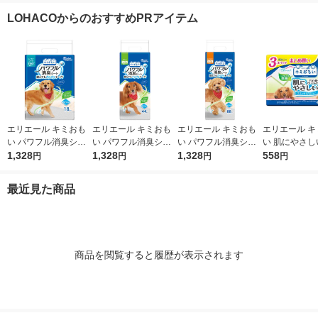
ル
ペットシート オリジ
LOHACOからのおすすめPRアイテム
ナル
エリエール キミおも
エリエール キミおも
エリエール キミおも
エリエール キ
い パワフル消臭シー
い パワフル消臭シー
い パワフル消臭シー
い 肌にやさし
ト スーパーワイド 無
1,328
ト ワイド 無香タイプ
1,328
ト レギュラー 無香タ
1,328
ットティシュー
558
円
円
円
円
香タイプ 18枚入 1袋
44枚入 1袋 大王製紙
イプ 88枚入 1袋 大王
アルコール除菌
大王製紙
製紙
枚入×3個）1
最近見た商品
王製紙
商品を閲覧すると履歴が表示されます