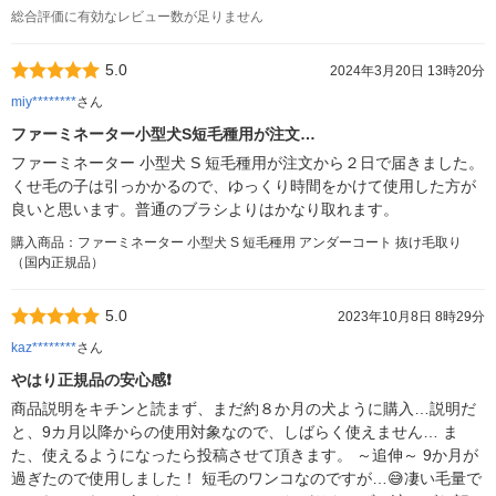
総合評価に有効なレビュー数が足りません
5.0
2024年3月20日 13時20分
miy********
さん
ファーミネーター小型犬S短毛種用が注文…
ファーミネーター 小型犬 S 短毛種用が注文から２日で届きました。
くせ毛の子は引っかかるので、ゆっくり時間をかけて使用した方が
良いと思います。普通のブラシよりはかなり取れます。
購入商品：ファーミネーター 小型犬 S 短毛種用 アンダーコート 抜け毛取り
（国内正規品）
5.0
2023年10月8日 8時29分
kaz********
さん
やはり正規品の安心感❗
商品説明をキチンと読まず、まだ約８か月の犬ように購入…説明だ
と、9カ月以降からの使用対象なので、しばらく使えません… ま
た、使えるようになったら投稿させて頂きます。 ～追伸～ 9か月が
過ぎたので使用しました！ 短毛のワンコなのですが…😅凄い毛量で