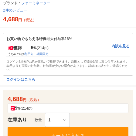
ブランド：
ファーミネーター
2件のレビュー
4,688
円
（税込）
お買い物でもらえる特典
最大付与率16%
内訳を見る
5
獲得
%
(214pt)
うち4.5%は
利用先・期間限定
ログイン&全額PayPay支払いで獲得できます。原則として税抜金額に対し付与されます。
表示よりも実際の付与数、付与率が少ない場合があります。詳細は内訳からご確認くださ
い。
ログインはこちら
4,688
円
（税込）
5
%
(214pt)
在庫あり
1
数量
カートに入れる