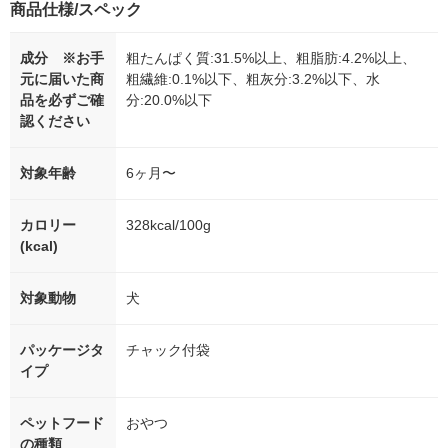
商品仕様/スペック
成分 ※お手
粗たんぱく質:31.5%以上、粗脂肪:4.2%以上、
元に届いた商
粗繊維:0.1%以下、粗灰分:3.2%以下、水
品を必ずご確
分:20.0%以下
認ください
対象年齢
6ヶ月〜
カロリー
328kcal/100g
(kcal)
対象動物
犬
パッケージタ
チャック付袋
イプ
ペットフード
おやつ
の種類