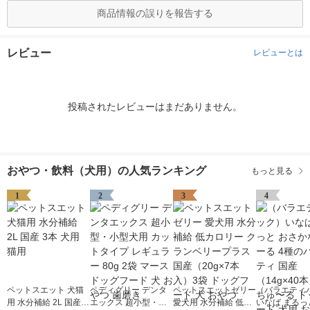
商品情報の誤りを報告する
レビュー
レビューとは
投稿されたレビューはまだありません。
おやつ・飲料（犬用）の人気ランキング
もっと見る
1
2
3
4
ペットスエット 犬猫
ペディグリー デンタ
ペットスエットゼリー
（バラエティ
用 水分補給 2L 国産 3
エックス 超小型・小
愛犬用 水分補給 低カ
いなば まるっ