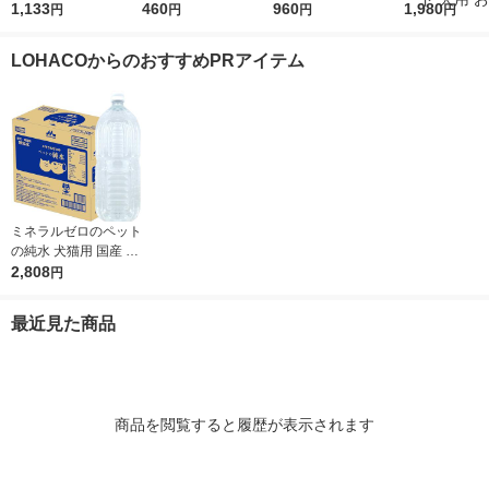
本 犬用 猫用
1,133
型犬用 カットタイプ
460
ロリー クランベリー
960
かなちゅーる 
1,980
円
円
円
円
レギュラー 80g 2袋
プラス 国産（20g×7
ラエティ 国産（
マース ドッグフード
本入）3袋 ドッグフー
40本）1袋 
LOHACOからのおすすめPRアイテム
犬 おやつ 歯磨き
ド 犬 おやつ
ドッグフード 
やつ
ミネラルゼロのペット
の純水 犬猫用 国産 2L
1ケース（1本×6）森
2,808
円
乳サンワールド 犬用
猫用 水分補給
最近見た商品
商品を閲覧すると履歴が表示されます