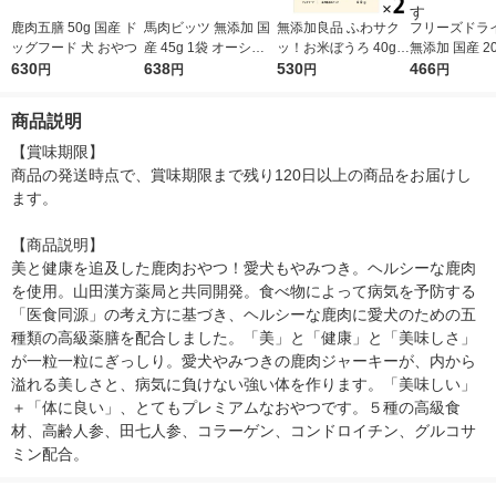
鹿肉五膳 50g 国産 ド
馬肉ビッツ 無添加 国
無添加良品 ふわサク
フリーズドライ
ッグフード 犬 おやつ
産 45g 1袋 オーシー
ッ！お米ぼうろ 40g 2
無添加 国産 20
630
ファーム ドッグフー
638
袋【ひと手間加えたお
530
ドッグフード 
466
円
円
円
円
ド おやつ
菓子】ドッグフード
つ 猫ちゃんも
犬 おやつ
ます
商品説明
【賞味期限】

商品の発送時点で、賞味期限まで残り120日以上の商品をお届けし
ます。

【商品説明】

美と健康を追及した鹿肉おやつ！愛犬もやみつき。ヘルシーな鹿肉
を使用。山田漢方薬局と共同開発。食べ物によって病気を予防する
「医食同源」の考え方に基づき、ヘルシーな鹿肉に愛犬のための五
種類の高級薬膳を配合しました。「美」と「健康」と「美味しさ」
が一粒一粒にぎっしり。愛犬やみつきの鹿肉ジャーキーが、内から
溢れる美しさと、病気に負けない強い体を作ります。「美味しい」
＋「体に良い」、とてもプレミアムなおやつです。５種の高級食
材、高齢人参、田七人参、コラーゲン、コンドロイチン、グルコサ
ミン配合。