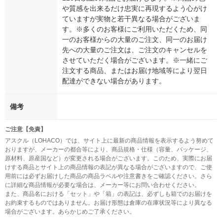
や質感を出来るだけ忠実に再現するよう心がけ
ていますが実物と若干異なる場合がございま
す。※多くのお客様にご利用いただくため、同
一のお客様からの大量のご注文、同一のお届け
先への大量のご注文は、ご注文のキャンセルを
させていただく場合がございます。※一緒にご
注文する商品、またはお届け地域等により翌日
配達ができない場合があります。
備考
ご注意【免責】
アスクル（LOHACO）では、サイト上に最新の商品情報を表示するよう努めて
おりますが、メーカーの都合等により、商品規格・仕様（容量、パッケージ、
原材料、原産国など）が変更される場合がございます。このため、実際にお届
けする商品とサイト上の商品情報の表記が異なる場合がございますので、ご使
用前には必ずお届けした商品の商品ラベルや注意書きをご確認ください。さら
に詳細な商品情報が必要な場合は、メーカー等にお問い合わせください。
また、商品名における「セット」や「箱」の表記は、必ずしも箱でのお届けを
お約束するものではありません。お届け形態は倉庫の在庫状況等により異なる
場合がございます。あらかじめご了承ください。