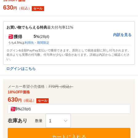
18%OFF価格
630
円
（税込）
セール
お買い物でもらえる特典
最大付与率11%
内訳を見る
5
獲得
%
(28pt)
うち4.5%は
利用先・期間限定
ログイン&全額PayPay支払いで獲得できます。原則として税抜金額に対し付与されます。
表示よりも実際の付与数、付与率が少ない場合があります。詳細は内訳からご確認くださ
い。
ログインはこちら
メーカー希望小売価格：
770円（税込）
18%OFF価格
630
円
（税込）
セール
5
%
(28pt)
在庫あり
1
数量
カートに入れる