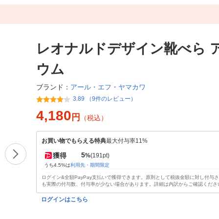
レオナルドデザイン靴べら 
ウム
アール・エフ・ヤマカワ
ブランド：
3.89 （9件のレビュー）
4,180
円
（税込）
お買い物でもらえる特典
最大付与率11%
5
獲得
%
(191pt)
うち4.5%は
利用先・期間限定
ログイン&全額PayPay支払いで獲得できます。原則として税抜金額に対し付与
も実際の付与数、付与率が少ない場合があります。詳細は内訳からご確認くださ
ログインはこちら