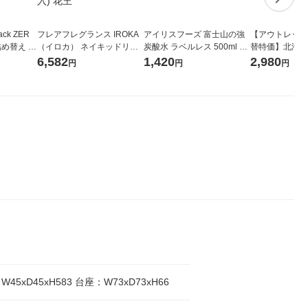
ck ZER
フレアフレグランス IROKA
アイリスフーズ 富士山の強
【アウトレット
詰め替え メ
（イロカ） ネイキッドリリ
炭酸水 ラベルレス 500ml 1
替特価】北海道
 1セット
ーの香り 柔軟剤 詰め替え 超
箱（24本入）
し 無洗米 5kg
6,582
1,420
2,980
円
円
円
 花王
特大 1200ml 1セット（5個
米 木徳神糧 オ
入) 花王
45xD45xH583 台座：W73xD73xH66