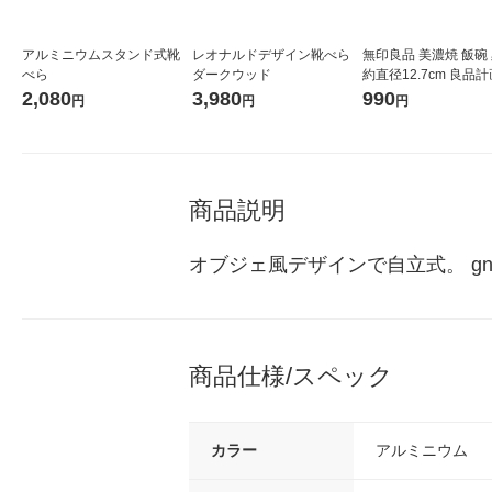
アルミニウムスタンド式靴
レオナルドデザイン靴べら
無印良品 美濃焼 飯碗
べら
ダークウッド
約直径12.7cm 良品計
2,080
3,980
990
円
円
円
商品説明
オブジェ風デザインで自立式。 gnk
商品仕様/スペック
カラー
アルミニウム