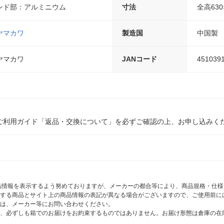
ンド部：アルミニウム
寸法
全高630
ヤマカワ
製造国
中国製
ヤマカワ
JANコード
451039
ご利用ガイド「返品・交換について」を必ずご確認の上、お申し込みく
商品情報を表示するよう努めておりますが、メーカーの都合等により、商品規格・仕
する商品とサイト上の商品情報の表記が異なる場合がございますので、ご使用前に
は、メーカー等にお問い合わせください。
、必ずしも箱でのお届けをお約束するものではありません。お届け形態は倉庫の在