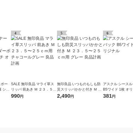
4
5
6
スポー
SALE 無印良品 マライ草ス
無印良品 いつものもしも防
アスクル シース
様 ショ
リッパ 前あき Ｍ ２３．５〜
災スリッパかかと付き Ｍ ２
B5ワイド 1枚 オ
トポー
２５ｃｍ用 チャコールグレ
３．５〜２５ｃｍ用 グレー
990
2,490
381
円
円
円
ー 良品計画
良品計画