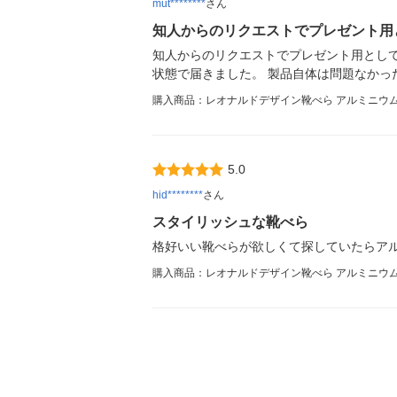
mut********
さん
知人からのリクエストでプレゼント用
知人からのリクエストでプレゼント用とし
状態で届きました。 製品自体は問題なかったの
購入商品：レオナルドデザイン靴べら アルミニウ
5.0
hid********
さん
スタイリッシュな靴べら
格好いい靴べらが欲しくて探していたらア
購入商品：レオナルドデザイン靴べら アルミニウ