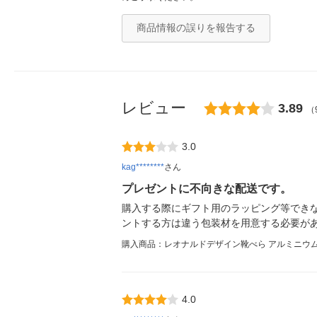
商品情報の誤りを報告する
レビュー
3.89
（
3.0
kag********
さん
プレゼントに不向きな配送です。
購入する際にギフト用のラッピング等でき
ントする方は違う包装材を用意する必要が
購入商品：レオナルドデザイン靴べら アルミニウ
4.0