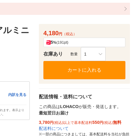
アルミニ
4,180
円
（税込）
5
%
(191pt)
在庫あり
1
数量
カートに入れる
内訳を見る
配送情報・送料について
この商品は
LOHACO
が販売・発送します。
されます。表示より
最短翌日お届け
い。
3,780
550
無料
円
(税込)以上で基本配送料
円
(税込)
配送料について
※
一部の商品につきましては、基本配送料を当社が負担