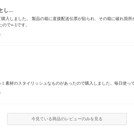
とし…
て購入しました。 製品の箱に直接配送伝票が貼られ、その箱に破れ箇所
で⭐︎-1です。
ム
ルミ素材のスタイリッシュなものがあったので購入しました。毎日使っ
ム
今見ている商品のレビューのみを見る