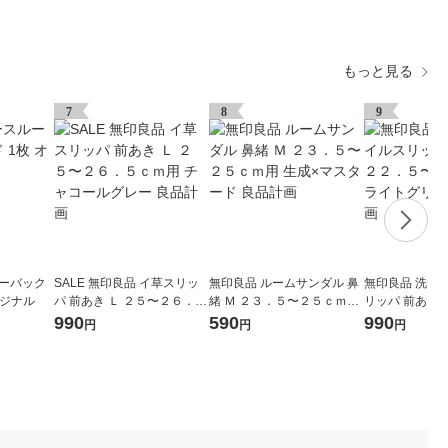
もっと見る
7
8
9
ルーバック
SALE 無印良品 イ草スリッ
無印良品 ルームサンダル 鼻
無印良品 洗え
リジナル
パ 前あき Ｌ ２５〜２６．５
緒 Ｍ ２３．５〜２５ｃｍ用
リッパ 前あき 
ｃｍ用 チャコールグレー 良
生成×マスタード 良品計画
２５ｃｍ用 ラ
990
590
990
円
円
円
品計画
良品計画