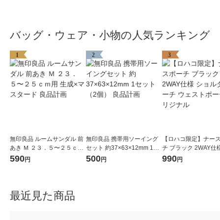
バッグ・ウェア・小物の人気ランキング
1
2
3
無印良品 ルームサンダル 前
無印良品 携帯用ソーイング
【ロハコ限定】ナー
あき Ｍ ２３．５〜２５ｃｍ
セット 約37×63×12mm 1セ
チ ブラック 2WAY仕
用 生成×マスタード 良品計
ット（2個） 良品計画
ルダーポーチ ウェス
590
500
990
円
円
円
画
チ オリジナル
最近見た商品