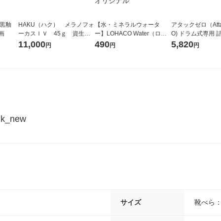
 黒釉
HAKU（ハク） メラノフォ
【水・ミネラルウォータ
アタックゼロ（Atta
画
ーカスＩＶ 45ｇ 資生
ー】LOHACO Water（ロハ
O) ドラム式専用 
堂 おまけ付き
コウォーター）2L ラベルレ
ガジャンボ 2300g
11,000
490
5,820
円
円
円
ス 1箱（5本入）（イチオ
（2個入) 洗濯洗剤
シ） オリジナル
_new
サイズ
靴べら：W