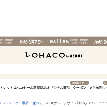
獲得はこちら
レ
トレット
ロハコセール
新着商品
オリジナル商品
クーポン
まとめ割
キ
物
シューケア用品
靴べら
レオナルドデザイン靴べら アルミニウ