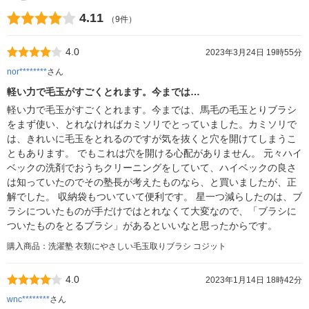
4.11
（9件）
4.0
2023年3月24日 19時55分
nor********
さん
軽い力で毛玉がすごくとれます。今までは…
軽い力で毛玉がすごくとれます。今までは、馬毛の毛玉とりブラシ
をまず使い、とれなければカミソリでとっていました。カミソリで
は、きれいに毛玉をとれるのですが気を抜くと穴を開けてしまうこ
ともあります。 でもこれは穴を開ける心配がありません。 元々ハイ
ベックの洗剤でおうちクリーニングをしていて、ハイベックの良さ
は知っていたのでその塾長が考えたものなら、と買いましたが、正
解でした。 収納袋もついていて便利です。 星一つ減らしたのは、ブ
ラシについたものが手だけではとれなくて大変なので、「ブラシに
ついたものをとるブラシ」があるといいなと思ったからです。
購入商品：洗濯塾 衣類にやさしい毛玉取りブラシ コジット
4.0
2023年1月14日 18時42分
wnc********
さん