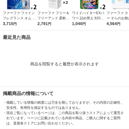
ファーファ ファイン
ファーファ フリー＆
ワイドハイターEXパ
ファーファ ス
フレグランス オム 詰
フリーアンド 柔軟剤
ワー 詰め替え 820ml
ー そらのお散
め替え 特大 2000mL
3,715
無香料 詰め替え 1500
2,791
1セット（2個入) 洗濯
1,040
ーラルソープ
4,564
円
円
円
円
1セット(1個×2) 柔軟
ml 1セット（2個入）
漂白剤 花王
詰め替え 超特大
剤 NSファーファ
柔軟剤 NSファーフ
mL 1セット（
最近見た商品
ァ・ジャパン
柔軟剤 NSフ
・ジャパン
商品を閲覧すると履歴が表示されます
掲載商品の情報について
・
掲載している情報の精度には万全を期しておりますが、その内容の正確性、
安全性、有用性を保証するものではありません。
・
現在ご覧になっているページは、この商品を取り扱うストアによって運営さ
れています。ページに記載されている内容や商品、ご購入に関するご質問
は、直接各ストアにお問い合わせください。