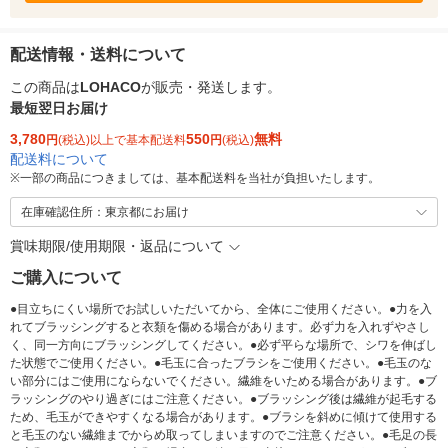
配送情報・送料について
この商品は
LOHACO
が販売・発送します。
最短翌日お届け
3,780
550
無料
円
(税込)以上で基本配送料
円
(税込)
配送料について
※
一部の商品につきましては、基本配送料を当社が負担いたします。
在庫確認住所：東京都にお届け
賞味期限/使用期限・返品について
ご購入について
●目立ちにくい場所でお試しいただいてから、全体にご使用ください。●力を入
れてブラッシングすると衣類を傷める場合があります。必ず力を入れずやさし
く、同一方向にブラッシングしてください。●必ず平らな場所で、シワを伸ばし
た状態でご使用ください。●毛玉に合ったブラシをご使用ください。●毛玉のな
い部分にはご使用にならないでください。繊維をいためる場合があります。●ブ
ラッシングのやり過ぎにはご注意ください。●ブラッシング後は繊維が起毛する
ため、毛玉ができやすくなる場合があります。●ブラシを斜めに傾けて使用する
と毛玉のない繊維までからめ取ってしまいますのでご注意ください。●毛足の長