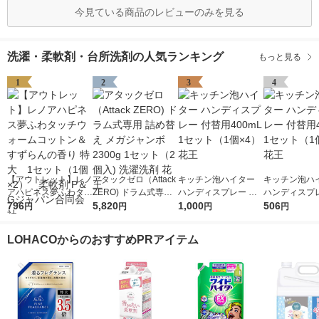
今見ている商品のレビューのみを見る
洗濯・柔軟剤・台所洗剤の人気ランキング
もっと見る
1
2
3
4
【アウトレット】レノ
アタックゼロ（Attack
キッチン泡ハイター
キッチン泡ハ
アハピネス夢ふわタッ
ZERO) ドラム式専用
ハンディスプレー 付
ハンディスプレ
チウォームコットン＆
796
詰め替え メガジャン
5,820
替用400mL 1セット
1,000
替用400mL 
506
円
円
円
円
すずらんの香り 特
ボ 2300g 1セット（2
（1個×4） 花王
（1個×2） 花
大 1セット（1個×
個入) 洗濯洗剤 花王
LOHACOからのおすすめPRアイテム
2） 柔軟剤 P＆Gジ
ャパン合同会社