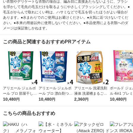
い衣類やデリケートな衣類の場合は、編み目に直接あたらないように、ブラシ
を浮かして毛先の毛玉だけを取るようにやさしくブラッシングしてください。●
毛玉がからんで取れにくい時は、ハサミなどで毛玉を切ったほうがよい場合が
あります。●水まわりでのご使用はお避けください。●火気に近づけないでくだ
さい。●本来の用途以外に使用しないでください。●本品使用による衣類へのダ
メージは保証致しかねます。
この商品と関連するおすすめPRアイテム
アリエール ジェルボ
アリエール ジェルボ
アリエール 洗濯洗剤
ボールド ジェ
ール プロ 部屋干し＆
ール プロ 漂白剤つけ
液体 洗濯槽まるごと
ル 4in1 プ
スポーツ 部屋干しで
10,480
おき級洗浄 清潔でさ
10,480
除菌＋カビ撃減 スッ
2,360
ロッサム 詰め
10,480
円
円
円
円
もさわやかな香り 詰
わやかな香り 詰め替
キリひかえめな香り
ラジャンボ 1
め替え テラジャンボ
え テラジャンボサイ
詰め替え 超ウルトラ
（89粒入×4個
こちらの商品もおすすめ
1セット（89粒入×4
ズ 1セット（89粒入×
ジャンボ 1720g 1セッ
洗剤 P＆G
個） 洗濯洗剤 P＆G
4個） 洗濯洗剤 P＆G
ト（1個×2） P＆G