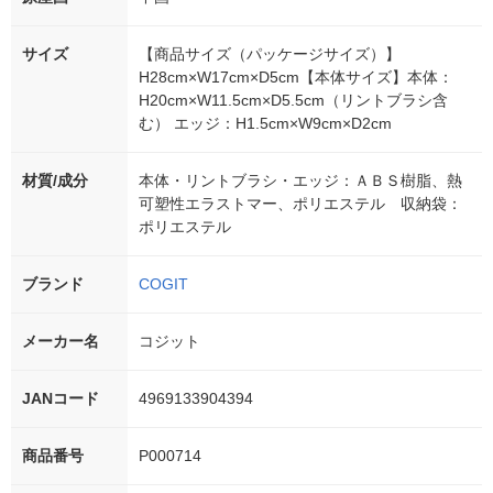
サイズ
【商品サイズ（パッケージサイズ）】
H28cm×W17cm×D5cm【本体サイズ】本体：
H20cm×W11.5cm×D5.5cm（リントブラシ含
む） エッジ：H1.5cm×W9cm×D2cm
材質/成分
本体・リントブラシ・エッジ：ＡＢＳ樹脂、熱
可塑性エラストマー、ポリエステル 収納袋：
ポリエステル
ブランド
COGIT
メーカー名
コジット
JANコード
4969133904394
商品番号
P000714