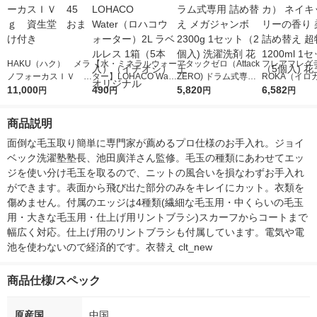
HAKU（ハク） メラ
【水・ミネラルウォー
アタックゼロ（Attack
フレアフレグラ
ノフォーカスＩＶ 4
ター】LOHACO Wate
ZERO) ドラム式専用
ROKA（イロ
5ｇ 資生堂 おまけ
11,000
r（ロハコウォータ
490
詰め替え メガジャン
5,820
イキッドリリ
6,582
円
円
円
円
付き
ー）2L ラベルレス 1
ボ 2300g 1セット（2
柔軟剤 詰め替
箱（5本入）（イチオ
個入) 洗濯洗剤 花王
大 1200ml 
商品説明
シ） オリジナル
（5個入) 花王
面倒な毛玉取り簡単に専門家が薦めるプロ仕様のお手入れ。ジョイ
ベック洗濯塾塾長、池田廣洋さん監修。毛玉の種類にあわせてエッ
ジを使い分け毛玉を取るので、ニットの風合いを損なわずお手入れ
ができます。表面から飛び出た部分のみをキレイにカット。衣類を
傷めません。付属のエッジは4種類(繊細な毛玉用・中くらいの毛玉
用・大きな毛玉用・仕上げ用リントブラシ)スカーフからコートまで
幅広く対応。仕上げ用のリントブラシも付属しています。電気や電
池を使わないので経済的です。衣替え clt_new
商品仕様/スペック
原産国
中国