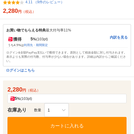
4.11 （9件のレビュー）
2,280
円
（税込）
お買い物でもらえる特典
最大付与率11%
内訳を見る
5
獲得
%
(103pt)
うち4.5%は
利用先・期間限定
ログイン&全額PayPay支払いで獲得できます。原則として税抜金額に対し付与されます。
表示よりも実際の付与数、付与率が少ない場合があります。詳細は内訳からご確認くださ
い。
ログインはこちら
2,280
円
（税込）
5
%
(103pt)
在庫あり
1
数量
カートに入れる