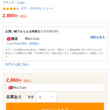
ブランド：
Curel
4.57 （14件のレビュー）
2,860
円
（税込）
お買い物でもらえる特典
最大付与率16%
内訳を見る
5
獲得
%
(131pt)
うち4.5%は
利用先・期間限定
ログイン&全額PayPay支払いで獲得できます。原則として税抜金額に対し付与されます。
表示よりも実際の付与数、付与率が少ない場合があります。詳細は内訳からご確認くださ
い。
ログインはこちら
2,860
円
（税込）
5
%
(131pt)
在庫あり
1
数量
カートに入れる