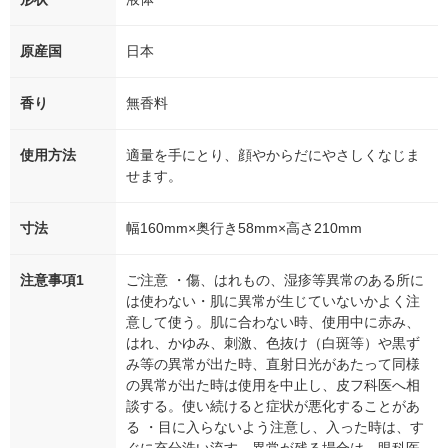
原産国
日本
香り
無香料
使用方法
適量を手にとり、顔やからだにやさしくなじま
せます。
寸法
幅160mm×奥行き58mm×高さ210mm
注意事項1
ご注意 ・傷、はれもの、湿疹等異常のある所に
は使わない・肌に異常が生じていないかよく注
意して使う。肌に合わない時、使用中に赤み、
はれ、かゆみ、刺激、色抜け（白斑等）や黒ず
み等の異常が出た時、直射日光があたって同様
の異常が出た時は使用を中止し、皮フ科医へ相
談する。使い続けると症状が悪化することがあ
る ・目に入らないよう注意し、入った時は、す
ぐに充分洗い流す。異常が残る場合は、眼科医