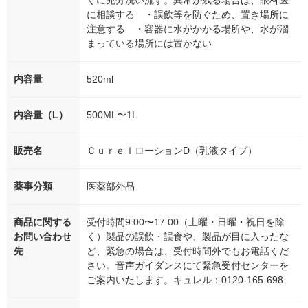
に相談する ・誤飲等を防ぐため、置き場所に
注意する ・容器に水がかかる場所や、水が溜
まっている場所には置かない
内容量
520ml
内容量（L）
500ML〜1L
販売名
ＣｕｒｅｌローションD（乳液タイプ）
薬事分類
医薬部外品
商品に関する
受付時間9:00〜17:00（土曜・日曜・祝日を除
お問い合わせ
く）製品の誤飲・誤食や、製品が目に入ったな
先
ど、緊急の場合は、受付時間外でもお電話くだ
さい。音声ガイダンスにて緊急受付センターを
ご案内いたします。キュレル：0120-165-698