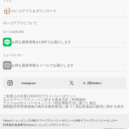
アプリ
ロハコアプリをダウンロード
ロハコアプリについて
ロハコ公式LINE
お得な最新情報をLINEでお届けします
ニュースレター
お得な最新情報をメールでお届けします
Instagram
X（旧Twitter）
ご利用上の注意
LOHACOプライバシーポリシー
カスタマーハラスメントに対する基本方針
ご利用規約
アスクルのサイバーセキュリティ
特定商取引法に基づく表記
酒類販売管理者標識の掲示
古物営業法に基づく表記
医薬品の販売に関する表示
Yahoo!ショッピング
LINEヤフープライバシーポリシー
LINEヤフープライバシーセンター
利用規約
免責事項
Yahoo!ショッピングガイドライン