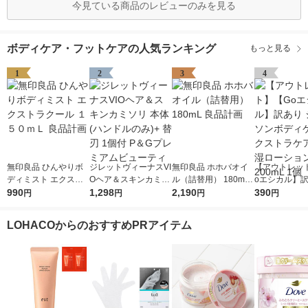
今見ている商品のレビューのみを見る
ボディケア・フットケアの人気ランキング
もっと見る
1
2
3
4
無印良品 ひんやりボ
ジレットヴィーナスVI
無印良品 ホホバオイ
【アウトレッ
ディミスト エクスト
Oヘア＆スキンカミソ
ル（詰替用） 180mL
oエシカル】訳
ラクール １５０ｍＬ
990
リ 本体 (ハンドルの
1,298
良品計画
2,190
ョンソンボデ
390
円
円
円
円
良品計画
み)+ 替刃 1個付 P＆G
エクストラケア
プレミアムビューティ
湿ローション 2
LOHACOからのおすすめPRアイテム
1個