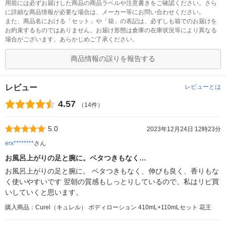
用前には必ずお届けした商品の商品ラベルや注意書きをご確認ください。さら
に詳細な商品情報が必要な場合は、メーカー等にお問い合わせください。
また、商品名における「セット」や「箱」の表記は、必ずしも箱でのお届けを
お約束するものではありません。お届け形態は倉庫の在庫状況等により異なる
場合がございます。あらかじめご了承ください。
商品情報の誤りを報告する
レビュー
レビューとは
4.57
（14件）
5.0
2023年12月24日 12時23分
erx********
さん
お風呂上がりの足と腕に。ベタつきもなく…
お風呂上がりの足と腕に。 ベタつきもなく、伸びも良く、香りもな
く使いやすいです 翌朝の質感もしっとりしているので、私はリピ買
いしていくと思います。
購入商品：Curel（キュレル） ボディローション 410mL+110mLセット 花王