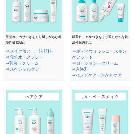
肌荒れ、カサつきをくり返しがちな乾
肌荒れ、カサつきをくり返しがちな乾
燥性敏感肌に
燥性敏感肌に
⇒メイク落とし・洗顔料
⇒ボディウォッシュ・スキン
⇒化粧水・スプレー
ケアシート
⇒乳液・クリーム
⇒ローション・クリーム
⇒スペシャルケア
⇒入浴剤
⇒ハンドケア・かかとケア