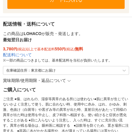
配送情報・送料について
この商品は
LOHACO
が販売・発送します。
最短翌日お届け
3,780
550
無料
円
(税込)以上で基本配送料
円
(税込)
配送料について
※
一部の商品につきましては、基本配送料を当社が負担いたします。
在庫確認住所：東京都にお届け
賞味期限/使用期限・返品について
ご購入について
ご注意 ●傷、はれもの、湿疹等異常のある所には使わない●肌に異常が生じてい
ないかよく注意して使う。肌に合わない時、使用中に赤み、はれ、かゆみ、刺
激、色抜け（白斑等）や黒ずみ等の異常が出た時、直射日光があたって同様の
異常が出た時は使用を中止し、皮フ科医へ相談する。使い続けると症状が悪化
することがある ●目に入らないよう注意し、入った時は、すぐに充分洗い流
す。異常が残る場合は、眼科医に相談する ●誤飲等を防ぐため、置き場所に注
意する ●容器に水がかかる場所や、水が溜まっている場所には置かない