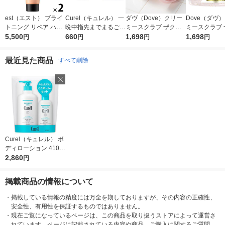
est（エスト） ブライ
Curel（キュレル） 一
ダヴ（Dove）クリー
Dove（ダヴ）
トニング リペア ハン
晩中指先までまるごと
ミースクラブ ザクロ
ミースクラブ 
ドセラム おまけ付き
5,500
守る お手入れ底上げ
660
＆シアバター 298g ユ
1,698
＆ムスク 298
1,698
円
円
円
円
ハンドケアマスク Ｍ
ニリーバ
ーバ
花王
最近見た商品
すべて削除
Curel（キュレル） ボ
お気に入りに
登録しました
ディローション 410m
L+110mLセット 花王
2,860
円
掲載商品の情報について
・
掲載している情報の精度には万全を期しておりますが、その内容の正確性、
安全性、有用性を保証するものではありません。
・
現在ご覧になっているページは、この商品を取り扱うストアによって運営さ
れています。ページに記載されている内容や商品、ご購入に関するご質問