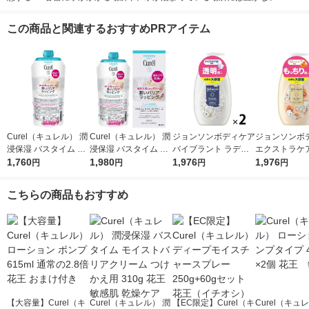
この商品と関連するおすすめPRアイテム
Curel（キュレル） 潤
Curel（キュレル） 潤
ジョンソンボディケア
ジョンソンボ
浸保湿 バスタイム モ
浸保湿 バスタイム モ
バイブラント ラディ
エクストラケ
イストバリアクリーム
1,760
イストバリアクリーム
1,980
アンス アロマミルク
1,976
ミルク 500ml
1,976
円
円
円
円
つけかえ用 310g 花王
310g 花王 敏感肌 乾
500ml 2個 ボディロー
ョンソンエン
敏感肌 乾燥ケア
燥ケア
ション
ソン
こちらの商品もおすすめ
【大容量】Curel（キ
Curel（キュレル） 潤
【EC限定】Curel（キ
Curel（キュ