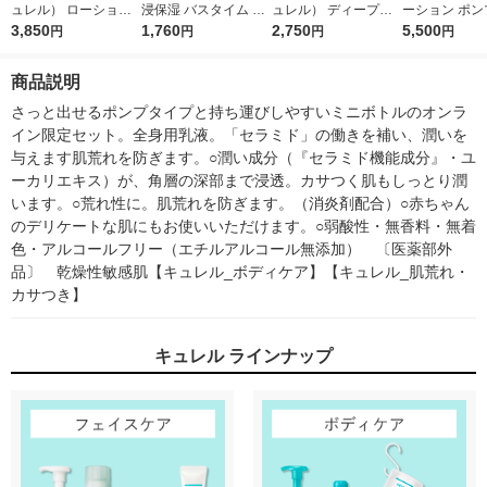
ュレル） ローション
浸保湿 バスタイム モ
ュレル） ディープモ
ーション ポン
ポンプ 615ml 通常の
3,850
イストバリアクリーム
1,760
イスチャースプレー 2
2,750
プ 410mL ×2
5,500
円
円
円
円
2.8倍 花王 おまけ付き
つけかえ用 310g 花王
50g+60gセット 花王
王 敏感肌
敏感肌 乾燥ケア
（イチオシ）
商品説明
さっと出せるポンプタイプと持ち運びしやすいミニボトルのオンラ
イン限定セット。全身用乳液。「セラミド」の働きを補い、潤いを
与えます肌荒れを防ぎます。○潤い成分（『セラミド機能成分』・ユ
ーカリエキス）が、角層の深部まで浸透。カサつく肌もしっとり潤
います。○荒れ性に。肌荒れを防ぎます。（消炎剤配合）○赤ちゃん
のデリケートな肌にもお使いいただけます。○弱酸性・無香料・無着
色・アルコールフリー（エチルアルコール無添加）　〔医薬部外
品〕　乾燥性敏感肌【キュレル_ボディケア】【キュレル_肌荒れ・
カサつき】
キュレル ラインナップ