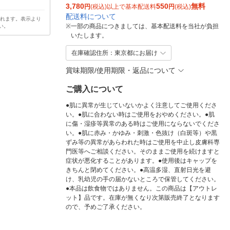
3,780
550
無料
円
(税込)以上で基本配送料
円
(税込)
配送料について
されます。表示より
※
一部の商品につきましては、基本配送料を当社が負担
い。
いたします。
在庫確認住所：東京都にお届け
賞味期限/使用期限・返品について
ご購入について
●肌に異常が生じていないかよく注意してご使用くださ
い。●肌に合わない時はご使用をおやめください。●肌
に傷・湿疹等異常のある時はご使用にならないでくださ
い。●肌に赤み・かゆみ・刺激・色抜け（白斑等）や黒
ずみ等の異常があらわれた時はご使用を中止し皮膚科専
門医等へご相談ください。そのままご使用を続けますと
症状が悪化することがあります。●使用後はキャップを
きちんと閉めてください。●高温多湿、直射日光を避
け、乳幼児の手の届かないところで保管してください。
●本品は飲食物ではありません。この商品は【アウトレ
ット】品です。在庫が無くなり次第販売終了となります
ので、予めご了承ください。