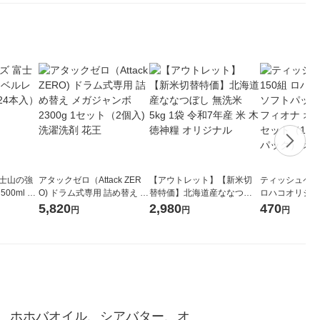
富士山の強
アタックゼロ（Attack ZER
【アウトレット】【新米切
ティッシュペーパ
00ml 1
O) ドラム式専用 詰め替え メ
替特価】北海道産ななつぼ
ロハコオリジナ
ガジャンボ 2300g 1セット
し 無洗米 5kg 1袋 令和7年産
ックティッシュ
5,820
2,980
470
円
円
円
（2個入) 洗濯洗剤 花王
米 木徳神糧 オリジナル
リジナル 1セ
5個入×2パック
ル
、ホホバオイル、シアバター、オ