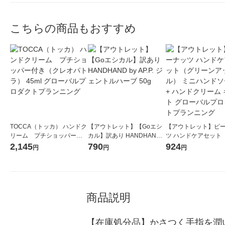
こちらの商品もおすすめ
TOCCA（トッカ） ハンドク
【アウトレット】【Goエシ
【アウトレット】ピ
リーム プチショッパー付
カル】訳あり HANDHAND b
ツ ハンドケアセット
き（クレオパトラ） 45ml グ
y AP.P. ジェントルハーブ 50
ーンアップル） ミニ
2,145
790
924
円
円
円
ローバルプロダクトプラン
g
ソープ + ハンドクリ
ニング
フト グローバルプロ
プランニング
商品説明
【在庫処分品】かさつく手指を潤