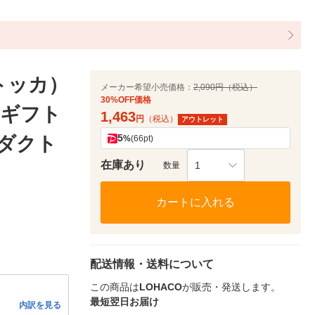
トッカ）
メーカー希望小売価格：
2,090円（税込）
30%OFF価格
）ギフト
1,463
円
（税込）
アウトレット
5
ロダクト
%
(66pt)
在庫あり
1
数量
カートに入れる
配送情報・送料について
この商品は
LOHACO
が販売・発送します。
最短翌日お届け
内訳を見る