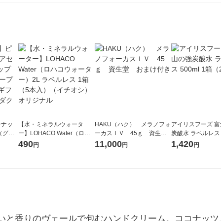
ーナッ
【水・ミネラルウォータ
HAKU（ハク） メラノフォ
アイリスフーズ 
（グリ
ー】LOHACO Water（ロハ
ーカスＩＶ 45ｇ 資生
炭酸水 ラベルレス 5
ハンド
コウォーター）2L ラベルレ
堂 おまけ付き
箱（24本入）
490
11,000
1,420
円
円
円
ーム ギ
ス 1箱（5本入）（イチオ
ダクト
シ） オリジナル
いと香りのヴェールで包むハンドクリーム。ココナッツ