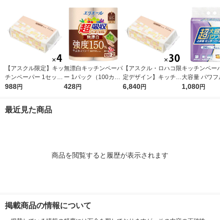
シア 限定
【アスクル限定】キッ
無漂白キッチンペーパ
【アスクル・ロハコ限
キッチンペーパ
チンペーパー 1セット
ー 1パック（100カッ
定デザイン】キッチン
大容量 パワフ
（200組×4）スコッテ
988
ト×2ロール）超吸収
428
ペーパー スコッティ
6,840
巻 キッチンロ
1,080
円
円
円
円
ィ サッとサッと タイ
キッチンタオル エリ
ソフトパック サッと
パック（200
ルデザイン キッチン
エール 大王製紙
サッと タイルデザイ
ロール）
最近見た商品
タオル 日本製紙クレ
ン 200枚×30個 日本
シア 限定
製紙クレシア 限定
商品を閲覧すると履歴が表示されます
掲載商品の情報について