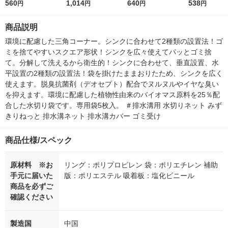
ぞき見防止金具 ブロ
560
セット（20枚入×3
1,014
ーム柄 モノトーン 1
640
角コーナー不要
538
円
円
円
円
ンズ N-1257 1個
袋） 日本製 三角コー
パック（120枚入）カ
入 1袋 レック
ナー いらず ネクスタ
ワタキコーポレーショ
商品説明
ン
環境に配慮した三角コーナー。シンクに合わせて2種類の設置法！ゴ
ミを捨てやすいスクエア形状！シンクを広々使えてパッとゴミ捨
て。分解して洗えるから衛生的！シンクに合わせて、垂直設置、水
平設置の2種類の設置法！袋を掛けたままおりたため、シンクを広く
使えます。脱臭抗菌剤（デオセプト）配合でヌルヌルやイヤな臭い
を抑えます。環境に配慮した植物性由来のバイオマス原料を25％配
合した水切り袋です。専用袋5枚入。 ＃排水溝用 水切りネット みず
きりねっと 排水溝ネット 排水溝カバー ゴミ受け
商品仕様/スペック
原材料 ※お
リング：ポリプロピレン 袋：ポリエチレン 補助
手元に届いた
版：ポリエステル 吸着板：塩化ビニール
商品を必ずご
確認ください
製造国
中国