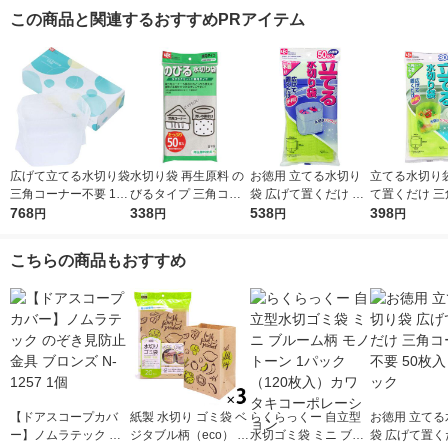
この商品と関連するおすすめPRアイテム
広げて立てる水切り袋
水切り袋 再生原料 の
お徳用 立てる水切り
立てる水切り袋
三角コーナー不要 100
びるタイプ 三角コー
袋 広げて置くだけ 三
て置くだけ 三
枚入 1箱 レック
768
ナー・排水口 兼用 1
338
角コーナー不要 50枚
538
ナー不要 1袋
398
円
円
円
円
袋（50枚入）レック
入 1袋 レック
入）レック
こちらの商品もおすすめ
【ドアスコープカバ
紙製 水切り ゴミ袋 ベ
らくらっくー 自立型
お徳用 立てる
ー】ノムラテック の
ジタブル柄（eco） 1
水切ゴミ袋 ミニ ブル
袋 広げて置く