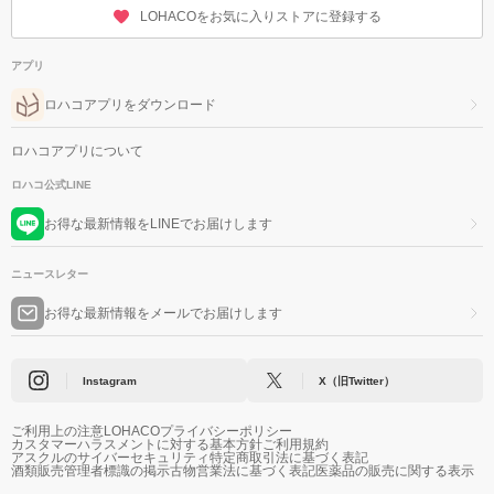
LOHACOをお気に入りストアに登録する
アプリ
ロハコアプリをダウンロード
ロハコアプリについて
ロハコ公式LINE
お得な最新情報をLINEでお届けします
ニュースレター
お得な最新情報をメールでお届けします
Instagram
X（旧Twitter）
ご利用上の注意
LOHACOプライバシーポリシー
カスタマーハラスメントに対する基本方針
ご利用規約
アスクルのサイバーセキュリティ
特定商取引法に基づく表記
酒類販売管理者標識の掲示
古物営業法に基づく表記
医薬品の販売に関する表示