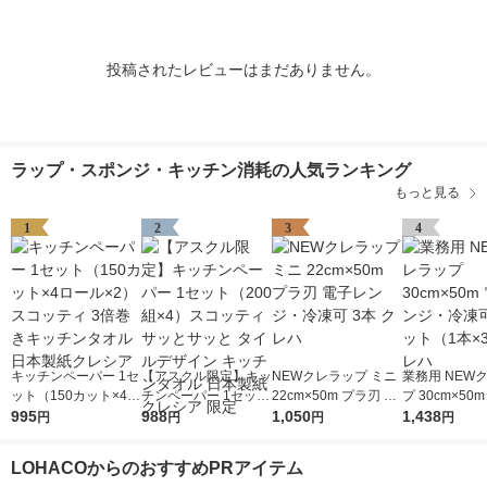
投稿されたレビューはまだありません。
ラップ・スポンジ・キッチン消耗の人気ランキング
もっと見る
1
2
3
4
キッチンペーパー 1セ
【アスクル限定】キッ
NEWクレラップ ミニ
業務用 NEW
ット（150カット×4ロ
チンペーパー 1セット
22cm×50m プラ刃 電
プ 30cm×50
ール×2） スコッティ
995
（200組×4）スコッテ
988
子レンジ・冷凍可 3本
1,050
ンジ・冷凍可 
1,438
円
円
円
円
3倍巻きキッチンタオ
ィ サッとサッと タイ
クレハ
（1本×3）ク
ル 日本製紙クレシア
ルデザイン キッチン
LOHACOからのおすすめPRアイテム
タオル 日本製紙クレ