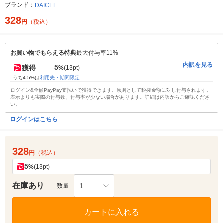
ブランド：
DAICEL
328
円
（税込）
お買い物でもらえる特典
最大付与率11%
内訳を見る
5
獲得
%
(13pt)
うち4.5%は
利用先・期間限定
ログイン&全額PayPay支払いで獲得できます。原則として税抜金額に対し付与されます。
表示よりも実際の付与数、付与率が少ない場合があります。詳細は内訳からご確認くださ
い。
ログインはこちら
328
円
（税込）
5
%
(13pt)
在庫あり
1
数量
カートに入れる