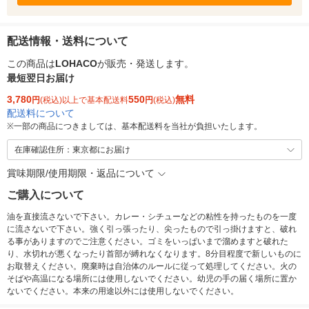
配送情報・送料について
この商品は
LOHACO
が販売・発送します。
最短翌日お届け
3,780
550
無料
円
(税込)以上で基本配送料
円
(税込)
配送料について
※
一部の商品につきましては、基本配送料を当社が負担いたします。
在庫確認住所：東京都にお届け
賞味期限/使用期限・返品について
ご購入について
油を直接流さないで下さい。カレー・シチューなどの粘性を持ったものを一度
に流さないで下さい。強く引っ張ったり、尖ったもので引っ掛けますと、破れ
る事がありますのでご注意ください。ゴミをいっぱいまで溜めますと破れた
り、水切れが悪くなったり首部が縛れなくなります。8分目程度で新しいものに
お取替えください。廃棄時は自治体のルールに従って処理してください。火の
そばや高温になる場所には使用しないでください。幼児の手の届く場所に置か
ないでください。本来の用途以外には使用しないでください。