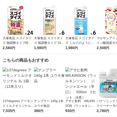
大塚食品 スゴイダイ
大塚食品 スゴイダイ
大塚食品 スゴイダイ
マルサンアイ 
ズ 無調整タイプ特濃
ズ 無調整タイプ 1000
ズ ミルクのようにや
イン酸国産大
125ml 1箱（24本入）
2,580
ml 1箱（6本入）
1,980
さしいミルク味 1000
1,980
整豆乳 1000m
2,508
円
円
円
円
ml（栄養機能食品
（6本入）
（ビタミンD）） 1箱
こちらの商品もおすすめ
（6本入）
137degrees アーモン
ナンプラー 140g 1本
アサヒ飲料 WILKIN
パナソニック 
ドミルクオリジナル 1
ユウキ食品
SON（ウィルキンソ
クリーナー N-
L 1箱（12本入り）
7,535
386
ン） ジンジャエール
930
ラム洗濯機用 
2,780
円
円
円
円
（辛口） 500ml 1