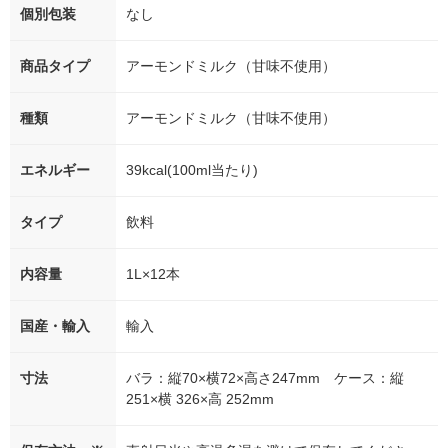
個別包装
なし
商品タイプ
アーモンドミルク（甘味不使用）
種類
アーモンドミルク（甘味不使用）
エネルギー
39kcal(100ml当たり)
タイプ
飲料
内容量
1L×12本
国産・輸入
輸入
寸法
バラ：縦70×横72×高さ247mm ケース：縦
251×横 326×高 252mm