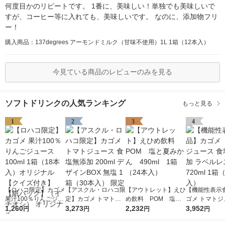
何度目かのリピートです。 1番に、美味しい！単独でも美味しいで
すが、コーヒー等に入れても、美味しいです。 なのに、添加物フリ
ー！
購入商品：137degrees アーモンドミルク（甘味不使用）1L 1箱（12本入）
今見ている商品のレビューのみを見る
ソフトドリンクの人気ランキング
もっと見る
1
2
3
4
【ロハコ限定】カゴメ
【アスクル・ロハコ限
【アウトレット】えひ
【機能性表示
果汁100％りんごジュ
定】カゴメ トマトジ
め飲料 POM 塩と
ゴメ トマトジ
ース100ml 1箱（18本
1,260
ュース 食塩無添加 20
3,273
夏みかん 490ml 1
2,232
食塩無添加 ラ
3,952
円
円
円
円
入）オリジナル【クイ
0ml デザインBOX 無
箱（24本入）
ス 720ml 1箱