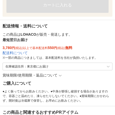
カートに入れる
配送情報・送料について
この商品は
LOHACO
が販売・発送します。
最短翌日お届け
3,780
550
無料
円
(税込)以上で基本配送料
円
(税込)
配送料について
※
一部の商品につきましては、基本配送料を当社が負担いたします。
在庫確認住所：東京都にお届け
賞味期限/使用期限・返品について
ご購入について
●よく振ってからお飲みください。●中身が膨張し破損する場合がありますの
で、容器ごと温めたり、凍らせたりしないでください。●賞味期限にかかわら
ず、開封後は冷蔵庫で保管し、お早めにお飲みください。
この商品と関連するおすすめPRアイテム