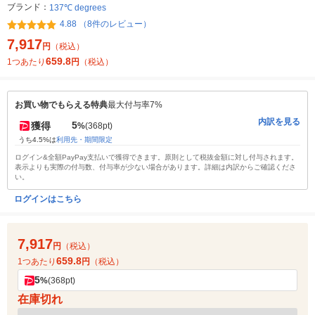
ブランド：
137℃ degrees
4.88 （8件のレビュー）
7,917
円
（税込）
659.8
1つあたり
円
（税込）
お買い物でもらえる特典
最大付与率7%
内訳を見る
5
獲得
%
(368pt)
うち4.5%は
利用先・期間限定
ログイン&全額PayPay支払いで獲得できます。原則として税抜金額に対し付与されます。
表示よりも実際の付与数、付与率が少ない場合があります。詳細は内訳からご確認くださ
い。
ログインはこちら
7,917
円
（税込）
659.8
1つあたり
円
（税込）
5
%
(368pt)
在庫切れ