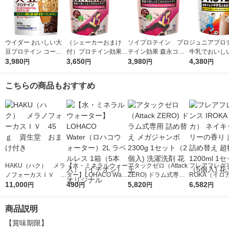
ウイダー おいしい大
（シェーカーおまけ
ソイプロテイン プロ
ジュニアプロ
豆プロテイン コーヒ
付）プロテイン効果
テイン効果 森永ココ
牛乳でおいし
ー味 900g 森永製菓
3,980
森永ココア味 1袋
3,650
ア味 1袋（660g）
3,980
味 1袋（980
4,380
円
円
円
円
プロテイン
（660g） ソイプロ
森永製菓
永製菓 ウイ
テイン 森永製菓
ロテイン
こちらの商品もおすすめ
HAKU（ハク） メラ
【水・ミネラルウォー
アタックゼロ（Attack
フレアフレグラ
ノフォーカスＩＶ 4
ター】LOHACO Wate
ZERO) ドラム式専用
ROKA（イロ
5ｇ 資生堂 おまけ
11,000
r（ロハコウォータ
490
詰め替え メガジャン
5,820
イキッドリリ
6,582
円
円
円
円
付き
ー）2L ラベルレス 1
ボ 2300g 1セット（2
柔軟剤 詰め替
箱（5本入）（イチオ
個入) 洗濯洗剤 花王
大 1200ml 
商品説明
シ） オリジナル
（5個入) 花王
【賞味期限】
