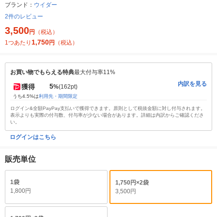
ブランド：
ウイダー
2件のレビュー
3,500
円
（税込）
1,750
1つあたり
円
（税込）
お買い物でもらえる特典
最大付与率11%
内訳を見る
5
獲得
%
(162pt)
うち4.5%は
利用先・期間限定
ログイン&全額PayPay支払いで獲得できます。原則として税抜金額に対し付与されます。
表示よりも実際の付与数、付与率が少ない場合があります。詳細は内訳からご確認くださ
い。
ログインはこちら
販売単位
1袋
1,750円×2袋
1,800円
3,500円