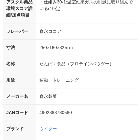
アスクル商品
・仕組み30-1:温室効果ガスの削減に取り組んで
環境スコア詳
いる(10点)
細/加点項目
フレーバー
森永ココア
寸法
250×160×82ｍｍ
名称
たんぱく食品（プロテインパウダー）
用途
運動、トレーニング
メーカー名
森永製菓
JANコード
4902888730580
ブランド
ウイダー