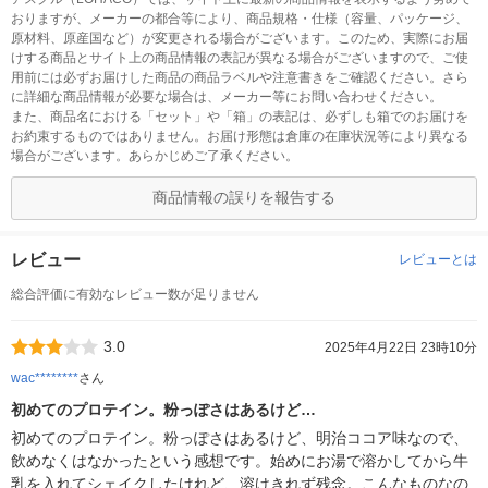
おりますが、メーカーの都合等により、商品規格・仕様（容量、パッケージ、
原材料、原産国など）が変更される場合がございます。このため、実際にお届
けする商品とサイト上の商品情報の表記が異なる場合がございますので、ご使
用前には必ずお届けした商品の商品ラベルや注意書きをご確認ください。さら
に詳細な商品情報が必要な場合は、メーカー等にお問い合わせください。
また、商品名における「セット」や「箱」の表記は、必ずしも箱でのお届けを
お約束するものではありません。お届け形態は倉庫の在庫状況等により異なる
場合がございます。あらかじめご了承ください。
商品情報の誤りを報告する
レビュー
レビューとは
総合評価に有効なレビュー数が足りません
3.0
2025年4月22日 23時10分
wac********
さん
初めてのプロテイン。粉っぽさはあるけど…
初めてのプロテイン。粉っぽさはあるけど、明治ココア味なので、
飲めなくはなかったという感想です。始めにお湯で溶かしてから牛
乳を入れてシェイクしたけれど、溶けきれず残念。こんなものなの