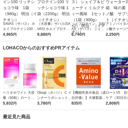
SAVAS（ザバス） ホ
（大容量）ザバス(SA
ソイプロテイン SAV
アミノバイタル
エイプロテイン100 リ
VAS) ホエイプロテイ
AS（ザバス） シェイ
ン酸チャージ
ッチショコラ味 1袋
4,965
ン100 リッチショコラ
9,880
プ＆ビューティ ミル
6,740
ー24本入箱 
2,250
円
円
円
円
（980g） 明治（イチ
味 1袋（2200g） 明治
クティー風味 1セッ
素 アミノ酸
オシ）
（イチオシ）
ト（1袋（900g）×
メント（イチ
LOHACOからのおすすめPRアイテム
2） 明治 （イチオ
シ）
ヘリオホワイト 大容
Obagi（オバジ） C イ
【機能性表示食品（成
ロートV5 目
量（60粒）ロート製
ンナーリポショット 7
分評価）】大塚製薬
ケア（30日分
薬 サプリメント
5,832
0g×28本入 ロート製
3,780
アミノバリュー パウ
835
（30粒入） 
2,808
円
円
円
円
薬
ダー（1リットル用）
製薬 目のサ
1箱（5袋入）
ト
最近見た商品