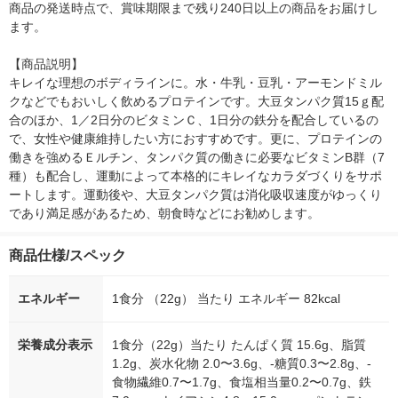
商品の発送時点で、賞味期限まで残り240日以上の商品をお届けし
ます。

【商品説明】

キレイな理想のボディラインに。水・牛乳・豆乳・アーモンドミル
クなどでもおいしく飲めるプロテインです。大豆タンパク質15ｇ配
合のほか、1／2日分のビタミンＣ、1日分の鉄分を配合しているの
で、女性や健康維持したい方におすすめです。更に、プロテインの
働きを強めるＥルチン、タンパク質の働きに必要なビタミンB群（7
種）も配合し、運動によって本格的にキレイなカラダづくりをサポ
ートします。運動後や、大豆タンパク質は消化吸収速度がゆっくり
であり満足感があるため、朝食時などにお勧めします。 　　
商品仕様/スペック
エネルギー
1食分 （22g） 当たり エネルギー 82kcal
栄養成分表示
1食分（22g）当たり たんぱく質 15.6g、脂質
1.2g、炭水化物 2.0〜3.6g、-糖質0.3〜2.8g、-
食物繊維0.7〜1.7g、食塩相当量0.2〜0.7g、鉄