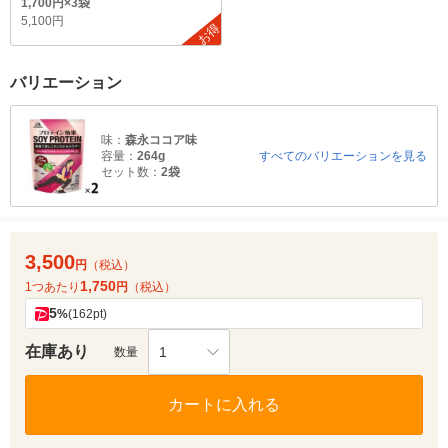
1,700円×3袋
5,100円
お得
バリエーション
味：
森永ココア味
容量：
264g
すべてのバリエーションを見る
セット数：
2袋
3,500
円
（税込）
1,750
1つあたり
円
（税込）
5
%
(162pt)
在庫あり
1
数量
カートに入れる