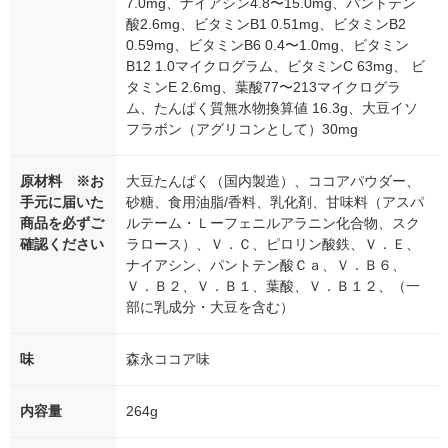
7.0mg、ナイアシン4.8〜15.0mg、パントテン
酸2.6mg、ビタミンB1 0.51mg、ビタミンB2
0.59mg、ビタミンB6 0.4〜1.0mg、ビタミン
B12 1.0マイクログラム、ビタミンC 63mg、 ビ
タミンE 2.6mg、葉酸77〜213マイクログラ
ム、たんぱく質無水物換算値 16.3g、大豆イソ
フラボン（アグリコンとして）30mg
原材料 ※お
大豆たんぱく（国内製造）、ココアパウダー、
手元に届いた
砂糖、食用油脂/香料、乳化剤、甘味料（アスパ
商品を必ずご
ルテーム・Ｌーフェニルアラニン化合物、スク
確認ください
ラロース）、Ｖ．Ｃ、ピロリン酸鉄、Ｖ．Ｅ、
ナイアシン、パントテン酸Ｃａ、Ｖ．Ｂ６、
Ｖ．Ｂ２、Ｖ．Ｂ１、葉酸、Ｖ．Ｂ１２、（一
部に乳成分・大豆を含む）
味
森永ココア味
内容量
264g