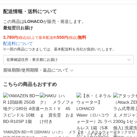
配送情報・送料について
この商品は
LOHACO
が販売・発送します。
最短翌日お届け
3,780
550
無料
円
(税込)以上で基本配送料
円
(税込)
配送料について
※
一部の商品につきましては、基本配送料を当社が負担いたします。
在庫確認住所：東京都にお届け
賞味期限/使用期限・返品について
こちらの商品もおすすめ
YAMAZEN BDーR 1回
HAKU（ハク） メラ
【水・ミネラルウォー
アタックゼロ（A