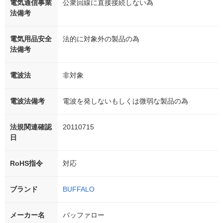
電気通信事業
公衆回線に直接接続しない為
法備考
電気用品安全
法的に対象外の製品の為
法備考
電波法
非対象
電波法備考
電波を発しないもしくは微弱な製品の為
法規関連確認
20110715
日
RoHS指令
対応
ブランド
BUFFALO
メーカー名
バッファロー