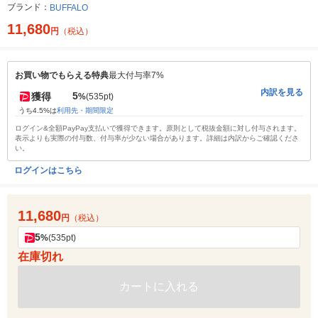
ブランド：
BUFFALO
11,680
円
（税込）
お買い物でもらえる特典
最大付与率7%
内訳を見る
5
獲得
%
(535pt)
うち4.5%は
利用先・期間限定
ログイン&全額PayPay支払いで獲得できます。原則として税抜金額に対し付与されます。
表示よりも実際の付与数、付与率が少ない場合があります。詳細は内訳からご確認くださ
い。
ログインはこちら
11,680
円
（税込）
5
%
(535pt)
在庫切れ
カートに入れる