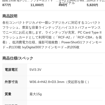
録画 25GB 地デジ180
ノフォーカスＩＶ 4
ター】LOHACO Wate
ZERO) ドラ
分 4倍速 スピンドル 1
877
5ｇ 資生堂 おまけ
11,000
r（ロハコウォータ
490
詰め替え メガ
5,820
円
円
円
円
0枚 BD-R10SP 1個
付き
ー）2L ラベルレス 1
ボ 2300g 1
箱（5本入）（イチオ
個入) 洗濯洗剤
商品説明
シ） オリジナル
各社コンパクトデジカメや一眼レフデジカメに対応するコンパクト
フラッシュ。豊富な容量ラインナップとハイコストパフォーマンス
でニーズにお応え致します。ラインナップが充実。PC Card Type II 
フラッシュカードとして利用可能（「RCF-A2」/「RCF-CBA」を装
着）。低消費電力仕様。撮影可能枚数：PowerShotG1ファインモー
ド→約133枚 IxyDigital300ファインモード→約205枚
商品仕様/スペック
電源電圧
5V/3.3V
外形寸法
W36.4×H42.8×D3.3mm（突起部を除く）
質量
最大15g