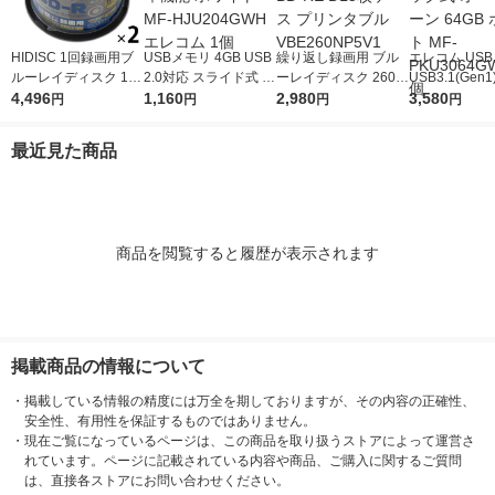
HIDISC 1回録画用ブ
USBメモリ 4GB USB
繰り返し録画用 ブル
エレコム US
ルーレイディスク 130
2.0対応 スライド式 セ
ーレイディスク 260分
USB3.1(Gen
分6倍速 BD-R25GB
4,496
キュリティ機能 ホワ
1,160
1-2倍速 BD-RE DL5
2,980
式 オートリター
3,580
円
円
円
円
ホワイトプリンタブル
イト MF-HJU204GW
枚ケース プリンタブ
GB ホワイト M
スピンドル 1セット
H エレコム 1個
ル VBE260NP5V1
3064GWHF 
最近見た商品
（50枚入×2ケース）
商品を閲覧すると履歴が表示されます
掲載商品の情報について
・
掲載している情報の精度には万全を期しておりますが、その内容の正確性、
安全性、有用性を保証するものではありません。
・
現在ご覧になっているページは、この商品を取り扱うストアによって運営さ
れています。ページに記載されている内容や商品、ご購入に関するご質問
は、直接各ストアにお問い合わせください。