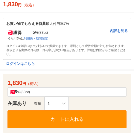
1,830
円
（税込）
お買い物でもらえる特典
最大付与率7%
内訳を見る
5
獲得
%
(83pt)
うち4.5%は
利用先・期間限定
ログイン&全額PayPay支払いで獲得できます。原則として税抜金額に対し付与されます。
表示よりも実際の付与数、付与率が少ない場合があります。詳細は内訳からご確認くださ
い。
ログインはこちら
1,830
円
（税込）
5
%
(83pt)
在庫あり
1
数量
カートに入れる