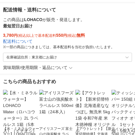
配送情報・送料について
この商品は
LOHACO
が販売・発送します。
最短翌日お届け
3,780
550
無料
円
(税込)以上で基本配送料
円
(税込)
配送料について
※
一部の商品につきましては、基本配送料を当社が負担いたします。
在庫確認住所：東京都にお届け
賞味期限/使用期限・返品について
こちらの商品もおすすめ
【水・ミネラルウォー
アイリスフーズ 富士
【アウトレット】【新
ティッシュペー
ター】LOHACO Wate
山の強炭酸水 ラベル
米切替特価】北海道産
50組 ロハコ