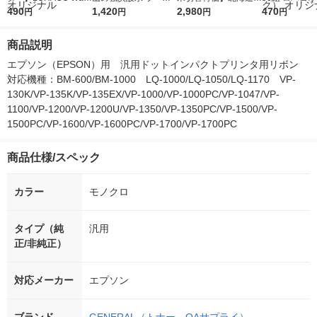
r（ロハコウォータ
490
レス 500ml 1箱（24
1,420
ななつぼし 無洗米 5k
2,980
ルソフトパッ
470
円
円
円
円
ー）2L ラベルレス 1
本入）
g 1袋 令和7年産 米 木
シュ フィオナ
箱（5本入）（イチオ
徳神糧 オリジナル
ナル 1セット
商品説明
シ） オリジナル
個：5個入×2
オリジナル
エプソン（EPSON）用　汎用ドットインパクトプリンタ用リボン　
対応機種：BM-600/BM-1000　LQ-1000/LQ-1050/LQ-1170　VP-
130K/VP-135K/VP-135EX/VP-1000/VP-1000PC/VP-1047/VP-
1100/VP-1200/VP-1200U/VP-1350/VP-1350PC/VP-1500/VP-
1500PC/VP-1600/VP-1600PC/VP-1700/VP-1700PC
商品仕様/スペック
カラー
モノクロ
タイプ（純
汎用
正/非純正）
対応メーカー
エプソン