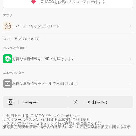
LOHACOをお気に入りストアに登録する
アプリ
ロハコアプリをダウンロード
ロハコアプリについて
ロハコ公式LINE
お得な最新情報をLINEでお届けします
ニュースレター
お得な最新情報をメールでお届けします
Instagram
X（旧Twitter）
ご利用上の注意
LOHACOプライバシーポリシー
カスタマーハラスメントに対する基本方針
ご利用規約
アスクルのサイバーセキュリティ
特定商取引法に基づく表記
酒類販売管理者標識の掲示
古物営業法に基づく表記
医薬品の販売に関する表示