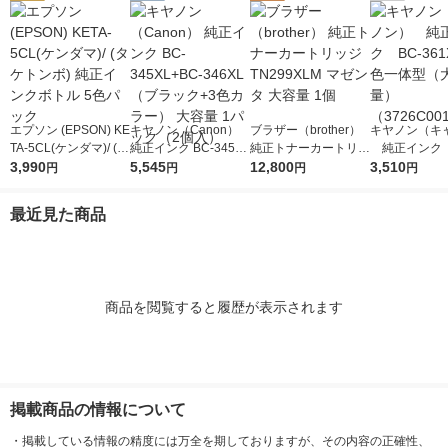
エプソン (EPSON) KE
キヤノン（Canon）
ブラザー（brother）
キヤノン（キ
TA-5CL(ケンダマ)/ (タ
純正インク BC-345XL
純正トナーカートリッ
純正インク B
ケトンボ) 純正インク
3,990
+BC-346XL （ブラッ
5,545
ジ TN299XLM マゼン
12,800
1XL 3色一
3,510
円
円
円
円
ボトル 5色パック
ク+3色カラー） 大容
タ 大容量 1個
容量） （372
量 1パック（2個入）
1）
最近見た商品
商品を閲覧すると履歴が表示されます
掲載商品の情報について
・
掲載している情報の精度には万全を期しておりますが、その内容の正確性、