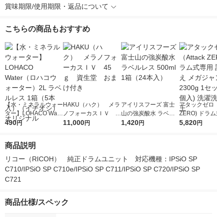
賞味期限/使用期限・返品について
こちらの商品もおすすめ
【水・ミネラルウォー
HAKU（ハク） メラ
アイリスフーズ 富士
アタックゼロ（A
ター】LOHACO Wate
ノフォーカスＩＶ 4
山の強炭酸水 ラベル
ZERO) ドラ
r（ロハコウォータ
490
5ｇ 資生堂 おまけ
11,000
レス 500ml 1箱（24
1,420
詰め替え メガ
5,820
円
円
円
円
ー）2L ラベルレス 1
付き
本入）
ボ 2300g 1
箱（5本入）（イチオ
個入) 洗濯洗剤
商品説明
シ） オリジナル
リコー（RICOH）　純正ドラムユニット　対応機種：IPSiO SP 
C710/IPSiO SP C710e/IPSiO SP C711/IPSiO SP C720/IPSiO SP 
C721
商品仕様/スペック