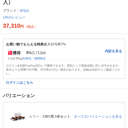
入）
ブランド：
IPSiO
1件のレビュー
37,310
円
（税込）
お買い物でもらえる特典
最大付与率7%
内訳を見る
5
獲得
%
(1,712pt)
うち4.5%は
利用先・期間限定
ログイン&全額PayPay支払いで獲得できます。原則として税抜金額に対し付与されます。
表示よりも実際の付与数、付与率が少ない場合があります。詳細は内訳からご確認くださ
い。
ログインはこちら
バリエーション
カラー：
CMY用 3本セット
すべてのバリエーションを見る