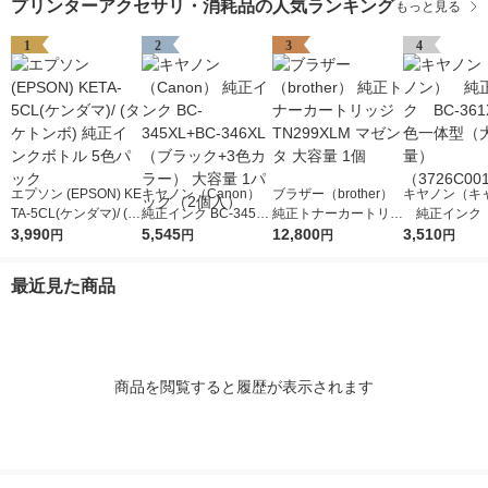
プリンターアクセサリ・消耗品の人気ランキング
もっと見る
1
2
3
4
エプソン (EPSON) KE
キヤノン（Canon）
ブラザー（brother）
キヤノン（キ
TA-5CL(ケンダマ)/ (タ
純正インク BC-345XL
純正トナーカートリッ
純正インク B
ケトンボ) 純正インク
3,990
+BC-346XL （ブラッ
5,545
ジ TN299XLM マゼン
12,800
1XL 3色一
3,510
円
円
円
円
ボトル 5色パック
ク+3色カラー） 大容
タ 大容量 1個
容量） （372
量 1パック（2個入）
1）
最近見た商品
商品を閲覧すると履歴が表示されます