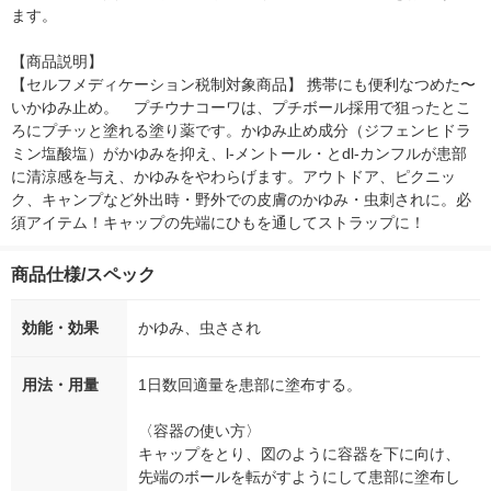
ます。

【商品説明】

【セルフメディケーション税制対象商品】 携帯にも便利なつめた〜
いかゆみ止め。　プチウナコーワは、プチボール採用で狙ったとこ
ろにプチッと塗れる塗り薬です。かゆみ止め成分（ジフェンヒドラ
ミン塩酸塩）がかゆみを抑え、l-メントール・とdl-カンフルが患部
に清涼感を与え、かゆみをやわらげます。アウトドア、ピクニッ
ク、キャンプなど外出時・野外での皮膚のかゆみ・虫刺されに。必
須アイテム！キャップの先端にひもを通してストラップに！
商品仕様/スペック
効能・効果
かゆみ、虫さされ
用法・用量
1日数回適量を患部に塗布する。
〈容器の使い方〉
キャップをとり、図のように容器を下に向け、
先端のボールを転がすようにして患部に塗布し