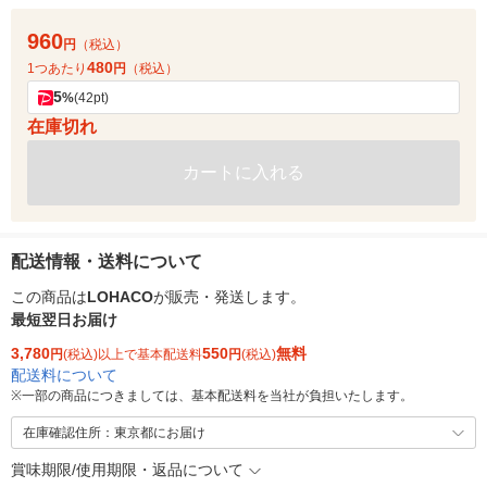
960
円
（税込）
480
1つあたり
円
（税込）
5
%
(42pt)
在庫切れ
カートに入れる
配送情報・送料について
この商品は
LOHACO
が販売・発送します。
最短翌日お届け
3,780
550
無料
円
(税込)以上で基本配送料
円
(税込)
配送料について
※
一部の商品につきましては、基本配送料を当社が負担いたします。
在庫確認住所：東京都にお届け
賞味期限/使用期限・返品について