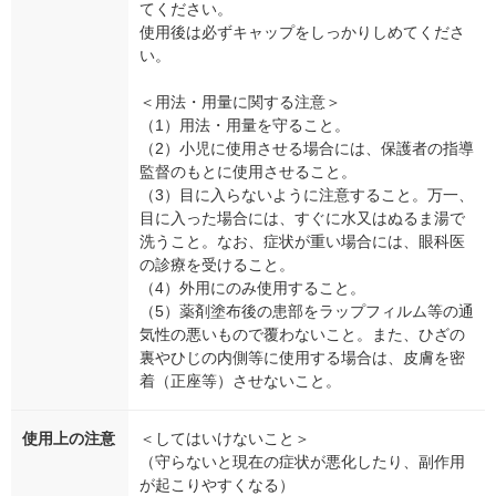
てください。
使用後は必ずキャップをしっかりしめてくださ
い。
＜用法・用量に関する注意＞
（1）用法・用量を守ること。
（2）小児に使用させる場合には、保護者の指導
監督のもとに使用させること。
（3）目に入らないように注意すること。万一、
目に入った場合には、すぐに水又はぬるま湯で
洗うこと。なお、症状が重い場合には、眼科医
の診療を受けること。
（4）外用にのみ使用すること。
（5）薬剤塗布後の患部をラップフィルム等の通
気性の悪いもので覆わないこと。また、ひざの
裏やひじの内側等に使用する場合は、皮膚を密
着（正座等）させないこと。
使用上の注意
＜してはいけないこと＞
（守らないと現在の症状が悪化したり、副作用
が起こりやすくなる）