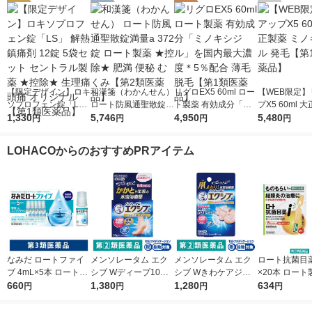
【限定デザイン】ロキ
和漢箋（わかんせん）
リグロEX5 60ml ロー
【WEB限定】
ソプロフェン錠「L
ロート防風通聖散錠満
ト製薬 有効成分「ミ
プX5 60ml 
S」 解熱鎮痛剤 12錠
1,330
量a 372錠 ロート製薬
5,746
ノキシジル」を国内最
4,950
ミノキシジル 
5,480
円
円
円
円
5袋セット セントラル
★控除★ 肥満 便秘 む
大濃度＊5％配合 薄毛
【第1類医薬
製薬 ★控除★ 生理痛
くみ【第2類医薬品】
脱毛【第1類医薬品】
LOHACOからのおすすめPRアイテム
頭痛 オリジナル【第1
類医薬品】
なみだ ロートファイ
メンソレータム エク
メンソレータム エク
ロート抗菌目薬i 
ブ 4mL×5本 ロート製
シブ Wディープ10ク
シブ Wきわケアジェ
×20本 ロート
薬 目薬 乾き目 疲れ目
660
リーム ロート製薬★
1,380
ル 15g ロート製薬 ★
1,280
薬 ものもらい
634
円
円
円
円
【第3類医薬品】
控除★ 塗り薬 水虫治
控除★ 塗り薬 爪周り
使い切り 目の
療薬 せっけんの香り
の水虫治療薬【指定第
（イチオシ）