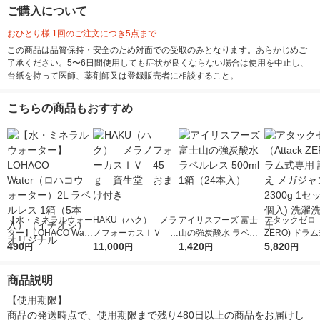
ご購入について
おひとり様 1回のご注文につき5点まで
この商品は品質保持・安全のため対面での受取のみとなります。あらかじめご
了承ください。5〜6日間使用しても症状が良くならない場合は使用を中止し、
台紙を持って医師、薬剤師又は登録販売者に相談すること。
こちらの商品もおすすめ
【水・ミネラルウォー
HAKU（ハク） メラ
アイリスフーズ 富士
アタックゼロ（A
ター】LOHACO Wate
ノフォーカスＩＶ 4
山の強炭酸水 ラベル
ZERO) ドラ
r（ロハコウォータ
490
5ｇ 資生堂 おまけ
11,000
レス 500ml 1箱（24
1,420
詰め替え メガ
5,820
円
円
円
円
ー）2L ラベルレス 1
付き
本入）
ボ 2300g 1
箱（5本入）（イチオ
個入) 洗濯洗剤
商品説明
シ） オリジナル
【使用期限】

商品の発送時点で、使用期限まで残り480日以上の商品をお届けし