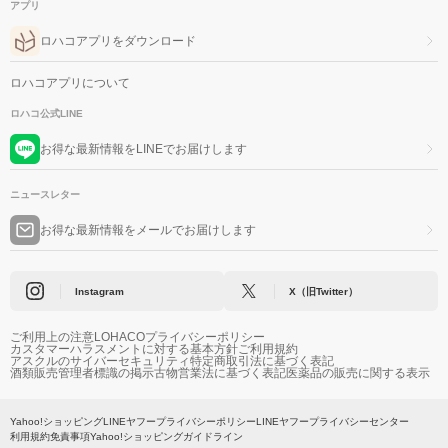
アプリ
ロハコアプリをダウンロード
ロハコアプリについて
ロハコ公式LINE
お得な最新情報をLINEでお届けします
ニュースレター
お得な最新情報をメールでお届けします
Instagram
X（旧Twitter）
ご利用上の注意
LOHACOプライバシーポリシー
カスタマーハラスメントに対する基本方針
ご利用規約
アスクルのサイバーセキュリティ
特定商取引法に基づく表記
酒類販売管理者標識の掲示
古物営業法に基づく表記
医薬品の販売に関する表示
Yahoo!ショッピング
LINEヤフープライバシーポリシー
LINEヤフープライバシーセンター
利用規約
免責事項
Yahoo!ショッピングガイドライン