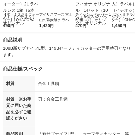
【水・ミネラルウォー
アイリスフーズ 富士
ティッシュペーパー 1
【水・ミネラ
ター】LOHACO Wate
山の強炭酸水 ラベル
50組 ロハコオリジナ
ター】LOHACO
r（ロハコウォータ
490
レス 500ml 1箱（24
1,420
ルソフトパックティッ
470
r 410ml 1箱
1,450
円
円
円
円
ー）2L ラベルレス 1
本入）
シュ フィオナ オリジ
入）ラベルレ
箱（5本入）（イチオ
ナル 1セット（10
オシ） オリジ
商品説明
シ） オリジナル
個：5個入×2パック）
オリジナル
108B新サブナイフL型、149Bセーフティカッターの専用替刃となり
ます。
商品仕様/スペック
材質
合金工具鋼
材質 ※お手
刃：合金工具鋼
元に届いた商
品を必ずご確
認ください
商品説明
「新サブナイフL型」「セーフティカッター」等