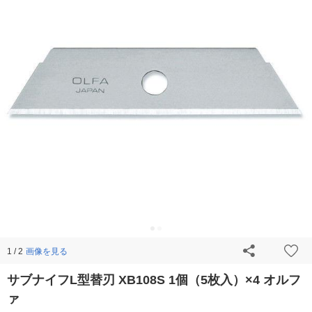
画像を見る
1 / 2
サブナイフL型替刃 XB108S 1個（5枚入）×4 オルフ
ァ