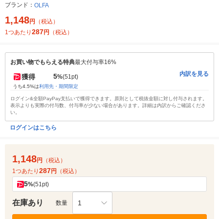
ブランド：
OLFA
1,148
円
（税込）
287
1つあたり
円
（税込）
お買い物でもらえる特典
最大付与率16%
内訳を見る
5
獲得
%
(51pt)
うち4.5%は
利用先・期間限定
ログイン&全額PayPay支払いで獲得できます。原則として税抜金額に対し付与されます。
表示よりも実際の付与数、付与率が少ない場合があります。詳細は内訳からご確認くださ
い。
ログインはこちら
1,148
円
（税込）
287
1つあたり
円
（税込）
5
%
(51pt)
在庫あり
1
数量