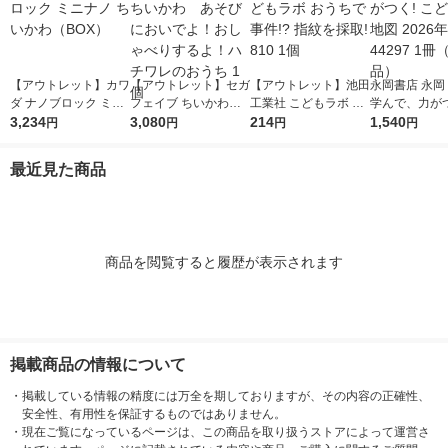
【アウトレット】カワ
【アウトレット】セガ
【アウトレット】池田
永岡書店 永岡
ダ ナノブロック ミニ
フェイブ ちいかわ
工業社 こどもラボ お
学んで、力がつ
ナノ ちいかわ（BO
3,234
あそびにおいでよ！お
3,080
うちで事件!? 指紋を
214
ども日本地図 2
1,540
円
円
円
円
X）
しゃべりするよ！ハチ
採取! 810 1個
版 44297 1
ワレのおうち 1個
品）
最近見た商品
商品を閲覧すると履歴が表示されます
掲載商品の情報について
・
掲載している情報の精度には万全を期しておりますが、その内容の正確性、
安全性、有用性を保証するものではありません。
・
現在ご覧になっているページは、この商品を取り扱うストアによって運営さ