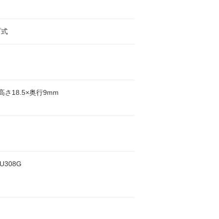
プ式
×高さ18.5×奥行9mm
U308G