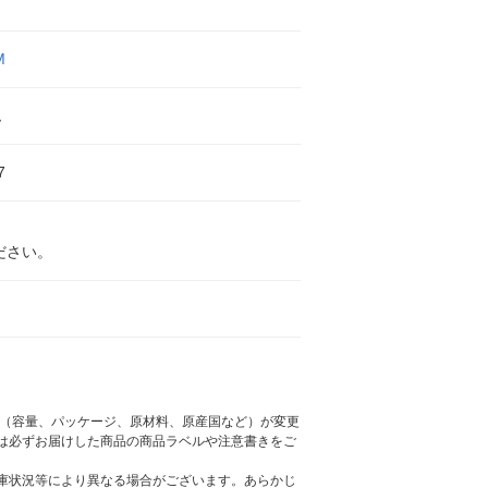
M
ム
7
ださい。
様（容量、パッケージ、原材料、原産国など）が変更
は必ずお届けした商品の商品ラベルや注意書きをご
庫状況等により異なる場合がございます。あらかじ