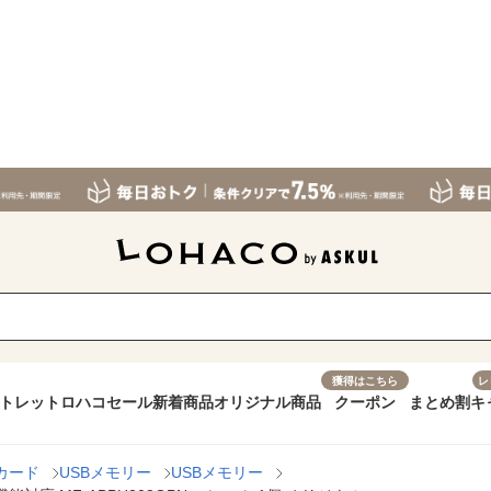
獲得はこちら
レ
トレット
ロハコセール
新着商品
オリジナル商品
クーポン
まとめ割
キ
カード
USBメモリー
USBメモリー