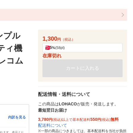
シンプル
1,300
円
（税込）
ティ機
5
%
(58pt)
在庫切れ
エレコム
カートに入れる
配送情報・送料について
この商品は
LOHACO
が販売・発送します。
最短翌日お届け
内訳を見る
3,780
550
無料
円
(税込)以上で基本配送料
円
(税込)
配送料について
※
一部の商品につきましては、基本配送料を当社が負担
されます。表示より