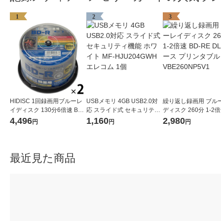
1
2
3
HIDISC 1回録画用ブルーレ
USBメモリ 4GB USB2.0対
繰り返し録画用 ブル
イディスク 130分6倍速 BD-
応 スライド式 セキュリティ
ディスク 260分 1-2倍
R25GB ホワイトプリンタブ
機能 ホワイト MF-HJU204G
RE DL5枚ケース プ
4,496
1,160
2,980
円
円
円
ル スピンドル 1セット（50
WH エレコム 1個
ル VBE260NP5V1
枚入×2ケース）
最近見た商品