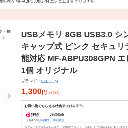
能対応 MF-ABPU308GPN エレコム 1個 オリジナル
USBメモリ 8GB USB3.0 
キャップ式 ピンク セキュリ
能対応 MF-ABPU308GPN 
1個 オリジナル
ブランド：
ELECOM
1,300
円
（税込）
お買い物でもらえる特典
最大付与率7%
5
獲得
%
(58pt)
うち4.5%は
利用先・期間限定
ログイン&全額PayPay支払いで獲得できます。原則として税抜金額に対し付与