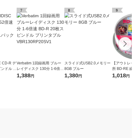
7
8
9
 CD-R デ
Verbatim 1回録画用 ブルー
スライド式USB2.0メモリー
【アウトレット
ピンドル H
レイディスク 130分 1-6倍速
8GB ブルー
所 BD-RE 繰返
パック（50
BD-R 20枚スピンドル プリ
共用 2倍速 ス
1,388
1,380
1,018
円
円
円
ンタブル VBR130RP20SV1
HDBDRE130N