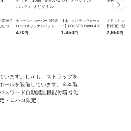
【新米切
ティッシュペーパー 150組
【水・ミネラルウォータ
【アウトレット
ななつぼ
ロハコオリジナルソフトパ
ー】LOHACO Water 410ml
替特価】北海道
袋 令和7年産
ックティッシュ フィオナ オ
1箱（20本入）ラベルレス
し 精白米 5kg
470
1,450
2,950
円
円
円
ジナル
リジナル 1セット（10個：
（イチオシ） オリジナル
米 木徳神糧 オ
5個入×2パック） オリジナ
ル
ています。しかも、ストラップを
ホールを装備しています。※本製
、パスワード自動認証機能付暗号化
限定・ロハコ限定