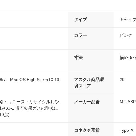
タイプ
キャッ
カラー
ピンク
寸法
幅59.5
/8/7、Mac OS High Sierra10.13
アスクル商品環
20
境スコア
分別・リユース・リサイクルしや
メーカー品番
MF-ABP
組み30-1:温室効果ガスの削減に
0点)
コネクタ形状
Type-A