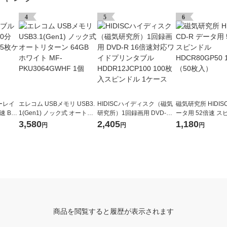
4
5
6
ーレイ
エレコム USBメモリ USB3.
HIDISCハイディスク（磁気
磁気研究所 HIDISC
速 BD-
1(Gen1) ノック式 オートリ
研究所）1回録画用 DVD-R 1
ータ用 52倍速 ス
リンタブ
ターン 64GB ホワイト MF-P
6倍速対応ワイドプリンタブ
DCR80GP50 1
3,580
2,405
1,180
円
円
円
KU3064GWHF 1個
ル HDDR12JCP100 100枚
枚入）
入スピンドル 1ケース
商品を閲覧すると履歴が表示されます