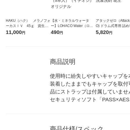
HAKU（ハク） メラノフォ
【水・ミネラルウォータ
アタックゼロ（Attack
ーカスＩＶ 45ｇ 資生
ー】LOHACO Water（ロハ
O) ドラム式専用 詰め
堂 おまけ付き
コウォーター）2L ラベルレ
ガジャンボ 2300g 1
11,000
490
5,820
円
円
円
ス 1箱（5本入）（イチオ
（2個入) 洗濯洗剤 花
シ） オリジナル
商品説明
使用時に紛失しやすいキャップを
装着したままでもキャップを取付
品にストラップは付属していませ
セキュリティソフト「PASS×A
商品仕様/スペック