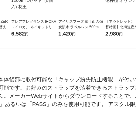
 ZER
フレアフレグランス IROKA
アイリスフーズ 富士山の強
【アウトレット】
替え メ
（イロカ） ネイキッドリリ
炭酸水 ラベルレス 500ml 1
替特価】北海道産
セット
ーの香り 柔軟剤 詰め替え 超
箱（24本入）
し 無洗米 5kg 1
6,582
1,420
2,980
円
円
円
王
特大 1200ml 1セット（5個
米 木徳神糧 オリ
入) 花王
本体後部に取付可能な「キャップ紛失防止機能」が付い
可能です。お好みのストラップを装着できるストラップ
ん。メーカーWebサイトからダウンロードすることで
ES」あるいは「PASS」のみを使用可能です。 アスクル