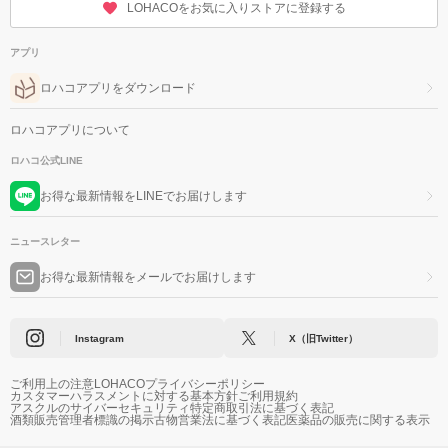
LOHACOをお気に入りストアに登録する
アプリ
ロハコアプリをダウンロード
ロハコアプリについて
ロハコ公式LINE
お得な最新情報をLINEでお届けします
ニュースレター
お得な最新情報をメールでお届けします
Instagram
X（旧Twitter）
ご利用上の注意
LOHACOプライバシーポリシー
カスタマーハラスメントに対する基本方針
ご利用規約
アスクルのサイバーセキュリティ
特定商取引法に基づく表記
酒類販売管理者標識の掲示
古物営業法に基づく表記
医薬品の販売に関する表示