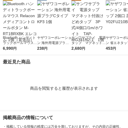
Bluetooth ハンディト
ヤザワコーポレーショ
サンワサプライ 電源
ヤザワコーポ
ラックボールマウス R
ン 海外用電源プラグC
タップ マグネット付
ン 省エネタッ
elacon メディアコン
6,990
タイプ KP3 1個
238
抜けどめタップ 3P
2,680
口 黒 Y02FU2
453
円
円
円
円
トロールボタン M-RT
式/4個口/1m/ホワイ
個
1BRXBK エレコム 1
ト TAP-MG341N2-1
最近見た商品
個（直送品）
1個
商品を閲覧すると履歴が表示されます
掲載商品の情報について
・
掲載している情報の精度には万全を期しておりますが、その内容の正確性、