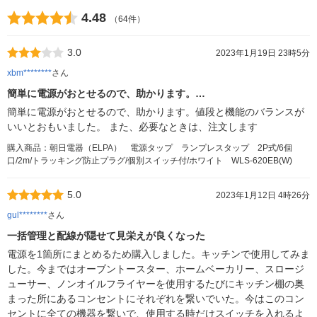
4.48
（64件）
3.0
2023年1月19日 23時5分
xbm********
さん
簡単に電源がおとせるので、助かります。…
簡単に電源がおとせるので、助かります。値段と機能のバランスが
いいとおもいました。 また、必要なときは、注文します
購入商品：朝日電器（ELPA） 電源タップ ランプレスタップ 2P式/6個
口/2m/トラッキング防止プラグ/個別スイッチ付/ホワイト WLS-620EB(W)
5.0
2023年1月12日 4時26分
gul********
さん
一括管理と配線が隠せて見栄えが良くなった
電源を1箇所にまとめるため購入しました。キッチンで使用してみま
した。今まではオーブントースター、ホームベーカリー、スロージ
ューサー、ノンオイルフライヤーを使用するたびにキッチン棚の奥
まった所にあるコンセントにそれぞれを繋いでいた。今はこのコン
セントに全ての機器を繋いで、使用する時だけスイッチを入れるよ