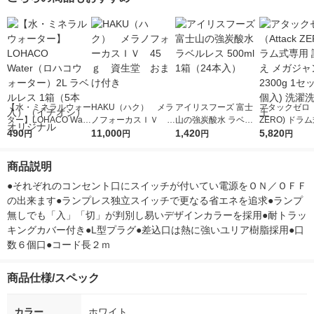
【水・ミネラルウォー
HAKU（ハク） メラ
アイリスフーズ 富士
アタックゼロ（A
ター】LOHACO Wate
ノフォーカスＩＶ 4
山の強炭酸水 ラベル
ZERO) ドラ
r（ロハコウォータ
490
5ｇ 資生堂 おまけ
11,000
レス 500ml 1箱（24
1,420
詰め替え メガ
5,820
円
円
円
円
ー）2L ラベルレス 1
付き
本入）
ボ 2300g 1
箱（5本入）（イチオ
個入) 洗濯洗剤
商品説明
シ） オリジナル
●それぞれのコンセント口にスイッチが付いてい電源をＯＮ／ＯＦＦ
の出来ます●ランプレス独立スイッチで更なる省エネを追求●ランプ
無しでも「入」「切」が判別し易いデザインカラーを採用●耐トラッ
キングカバー付き●L型プラグ●差込口は熱に強いユリア樹脂採用●口
数６個口●コード長２ｍ
商品仕様/スペック
カラー
ホワイト