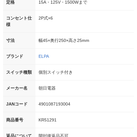
定格
15A・125V・1500Wまで
コンセント仕
2P式×6
様
寸法
幅45×奥行250×高さ25mm
ブランド
ELPA
スイッチ種類
個別スイッチ付き
メーカー名
朝日電器
JANコード
4901087193004
商品番号
KR51291
返品について
開封後返品不可