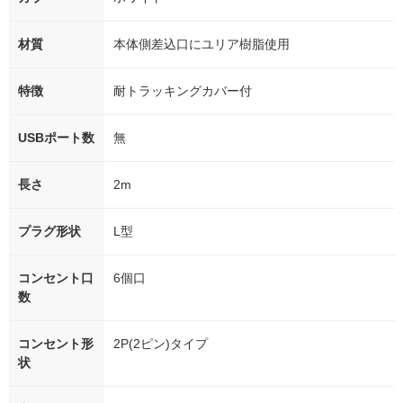
材質
本体側差込口にユリア樹脂使用
特徴
耐トラッキングカバー付
USBポート数
無
長さ
2m
プラグ形状
L型
コンセント口
6個口
数
コンセント形
2P(2ピン)タイプ
状