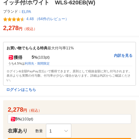
イッチ付/ホワイト WLS-620EB(W)
ブランド：
ELPA
4.48 （64件のレビュー）
2,278
円
（税込）
お買い物でもらえる特典
最大付与率11%
内訳を見る
5
獲得
%
(103pt)
うち4.5%は
利用先・期間限定
ログイン&全額PayPay支払いで獲得できます。原則として税抜金額に対し付与されます。
表示よりも実際の付与数、付与率が少ない場合があります。詳細は内訳からご確認くださ
い。
ログインはこちら
2,278
円
（税込）
5
%
(103pt)
在庫あり
1
数量