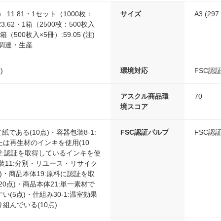
:11.81・1セット（1000枚：
サイズ
A3 (297
23.62・1箱（2500枚：500枚入
1箱（500枚入×5冊）:59.05 (注)
調達・生産
)
環境対応
FSC認
アスクル商品環
70
境スコア
紙である(10点)・容器包装8-1:
FSC認証パルプ
FSC認
は再生材のインキを使用(10
-2:認証を取得しているインキを使
包装11:分別・リユース・リサイク
点)・商品本体19:原料に認証を取
20点)・商品本体21:単一素材で
(5点)・仕組み30-1:温室効果
組んでいる(10点)