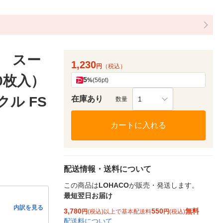
 スー
1,230
円
（税込）
0枚入）
5
%
(56pt)
ル FS
在庫あり
1
数量
カートに入れる
配送情報・送料について
この商品は
LOHACO
が販売・発送します。
最短翌日お届け
内訳を見る
3,780
550
無料
円
(税込)以上で基本配送料
円
(税込)
配送料について