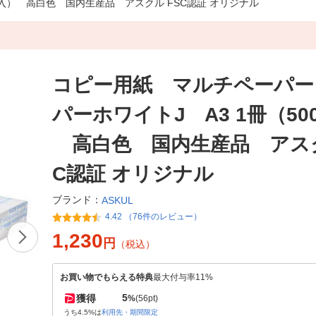
枚入） 高白色 国内生産品 アスクル FSC認証 オリジナル
コピー用紙 マルチペーパー
パーホワイトJ A3 1冊（50
高白色 国内生産品 アスク
C認証 オリジナル
ブランド：
ASKUL
4.42 （76件のレビュー）
1,230
円
（税込）
お買い物でもらえる特典
最大付与率11%
5
獲得
%
(56pt)
うち4.5%は
利用先・期間限定