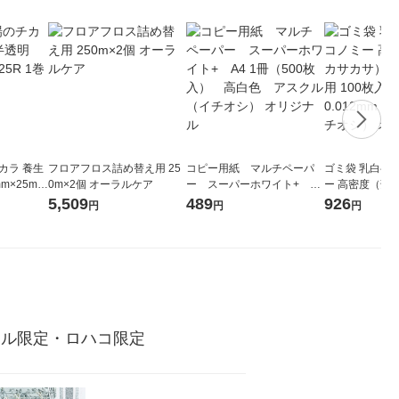
カラ 養生
フロアフロス詰め替え用 25
コピー用紙 マルチペーパ
ゴミ袋 乳白半
m×25m Y
0m×2個 オーラルケア
ー スーパーホワイト+ A4
ー 高密度（薄
ナル
1冊（500枚入） 高白色
45L 詰め替え用
5,509
489
926
円
円
円
アスクル （イチオシ） オリ
厚さ0.012m
ジナル
チオシ） オリ
クル限定・ロハコ限定