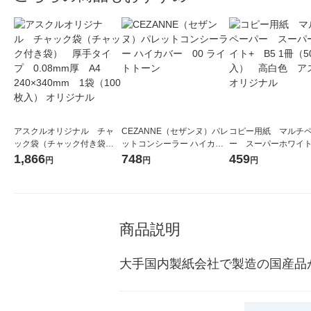
アスクルオリジナル チャ
CEZANNE（セザンヌ）パレ
コピー用紙 マルチ
ック袋（チャック付き袋）
ットコンシーラー ハイカバ
ー スーパーホワイト
厚手タイプ 0.08mm厚
ー 00 ライトトーン
1冊（500枚入） 
1,866
748
459
円
円
円
A4 240×340mm 1袋（10
アスクル オリジナル
0枚入） オリジナル
商品説明
大手国内製紙会社で製造の国産品