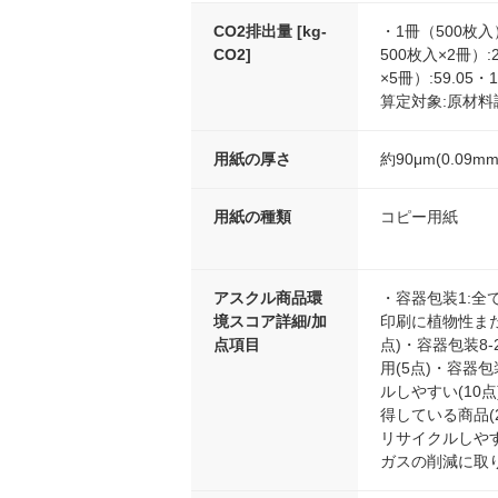
CO2排出量 [kg-
・1冊（500枚入）
CO2]
500枚入×2冊）:
×5冊）:59.05・
算定対象:原材料
用紙の厚さ
約90μm(0.09mm
用紙の種類
コピー用紙
アスクル商品環
・容器包装1:全て
境スコア詳細/加
印刷に植物性また
点項目
点)・容器包装8
用(5点)・容器
ルしやすい(10
得している商品(
リサイクルしやすい
ガスの削減に取り