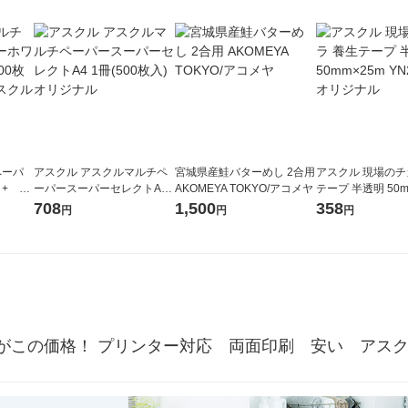
ペーパ
アスクル アスクルマルチペ
宮城県産鮭バターめし 2合用
アスクル 現場のチ
+ B5
ーパースーパーセレクトA4
AKOMEYA TOKYO/アコメヤ
テープ 半透明 50m
高白色
1冊(500枚入) オリジナル
N25R 1巻 オリジ
708
1,500
358
円
円
円
がこの価格！ プリンター対応　両面印刷　安い　アス