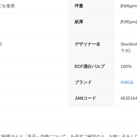
どを使用
坪量
約66g/
紙厚
約90μm(
刷
デザイナー名
Stock
ラボ)
ECF漂白パルプ
100%
ブランド
ASKUL
JANコード
453516
ご利用ガイド「返品・交換について」を必ずご確認の上、お申し込みく