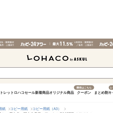
獲得はこちら
レ
トレット
ロハコセール
新着商品
オリジナル商品
クーポン
まとめ割
キ
用紙
コピー用紙
コピー用紙（A3）