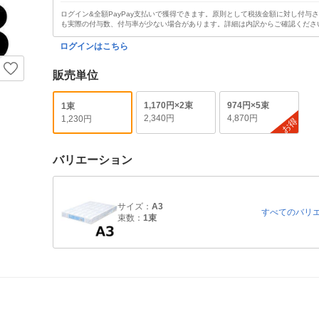
ログイン&全額PayPay支払いで獲得できます。原則として税抜金額に対し付与
も実際の付与数、付与率が少ない場合があります。詳細は内訳からご確認くださ
ログインはこちら
販売単位
1,170円×2束
974円×5束
1束
2,340円
4,870円
1,230円
お得
バリエーション
サイズ：
A3
すべてのバリ
束数：
1束