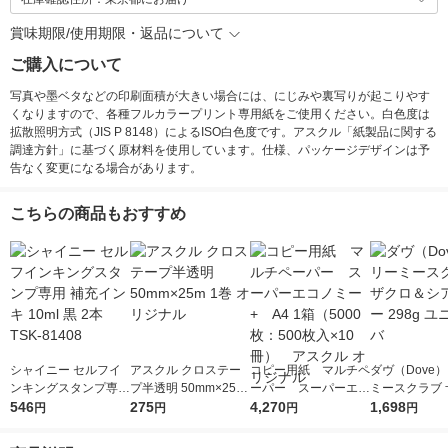
賞味期限/使用期限・返品について
ご購入について
写真や墨ベタなどの印刷面積が大きい場合には、にじみや裏写りが起こりやす
くなりますので、各種フルカラープリント専用紙をご使用ください。白色度は
拡散照明方式（JIS P 8148）によるISO白色度です。アスクル「紙製品に関する
調達方針」に基づく原材料を使用しています。仕様、パッケージデザインは予
告なく変更になる場合があります。
こちらの商品もおすすめ
シャイニー セルフイ
アスクル クロステー
コピー用紙 マルチペ
ダヴ（Dove
ンキングスタンプ専用
プ半透明 50mm×25m
ーパー スーパーエコ
ミースクラブ 
補充インキ 10ml 黒 2
546
1巻 オリジナル
275
ノミー+ A4 1箱（50
4,270
＆シアバター 2
1,698
円
円
円
円
本 TSK-81408
00枚：500枚入×10
ニリーバ
冊） アスクル オリ