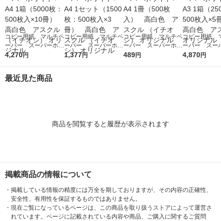
コピー用紙 マルチペ
コピー用紙 マルチペ
コピー用紙 マルチペ
コピー用紙 
ーパー スーパーホワ
ーパー スーパーホワ
ーパー スーパーホワ
ーパー スー
イト+ A4 1箱（5000
4,270
イト+ A4 1セット
1,377
イト+ A4 1冊（500
489
イト+ A3 1箱
4,870
円
円
円
円
枚：500枚入×10冊）
（1500枚：500枚入×
枚入） 高白色 アス
枚：500枚入
高白色 アスクル
3冊） 高白色 アス
クル （イチオシ） オ
高白色 アスク
最近見た商品
（イチオシ） オリジ
クル （イチオシ） オ
リジナル
リジナル
ナル
リジナル
商品を閲覧すると履歴が表示されます
掲載商品の情報について
・
掲載している情報の精度には万全を期しておりますが、その内容の正確性、
安全性、有用性を保証するものではありません。
・
現在ご覧になっているページは、この商品を取り扱うストアによって運営さ
れています。ページに記載されている内容や商品、ご購入に関するご質問