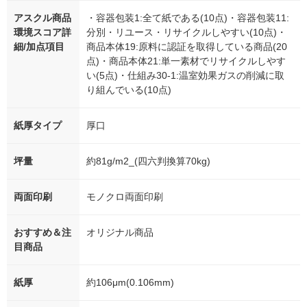
アスクル商品
・容器包装1:全て紙である(10点)・容器包装11:
環境スコア詳
分別・リユース・リサイクルしやすい(10点)・
細/加点項目
商品本体19:原料に認証を取得している商品(20
点)・商品本体21:単一素材でリサイクルしやす
い(5点)・仕組み30-1:温室効果ガスの削減に取
り組んでいる(10点)
紙厚タイプ
厚口
坪量
約81g/m2_(四六判換算70kg)
両面印刷
モノクロ両面印刷
おすすめ＆注
オリジナル商品
目商品
紙厚
約106μm(0.106mm)