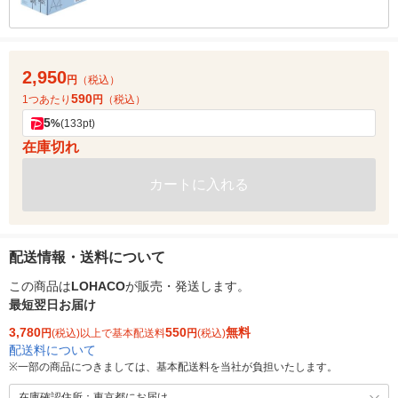
2,950
円
（税込）
590
1つあたり
円
（税込）
5
%
(133pt)
在庫切れ
カートに入れる
配送情報・送料について
この商品は
LOHACO
が販売・発送します。
最短翌日お届け
3,780
550
無料
円
(税込)以上で基本配送料
円
(税込)
配送料について
※
一部の商品につきましては、基本配送料を当社が負担いたします。
在庫確認住所：東京都にお届け