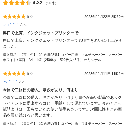
4.32
（50件）
5.0
2023年11月22日 8時30分
tom********
さん
厚口で上質、インクジェットプリンターで…
厚口で上質、インクジェットプリンターでも印字きれいに仕上がり
ました。
購入商品：【高白色】【白色度98%】コピー用紙 マルチペーパー スーパー
ホワイト+厚口 A4 1箱（2500枚：500枚入×5冊） オリジナル
5.0
2023年11月11日 11時5分
ixg********
さん
今回で二回目の購入。厚さがあり、何より…
今回で二回目の購入。厚さがあり、何より白色が高い製品でありク
ライアントに提出するコピー用紙として優れています。今のところ
紙詰まりは一回もないため使い勝手も良いです。次回以降もこの商
品を買い続けると思います。
購入商品：【高白色】【白色度98%】コピー用紙 マルチペーパー スーパー