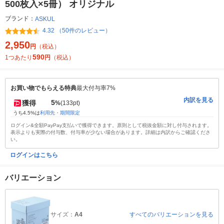
500枚入×5冊） オリジナル
ブランド：
ASKUL
4.32 （50件のレビュー）
2,950
円
（税込）
590
1つあたり
円
（税込）
お買い物でもらえる特典
最大付与率7%
内訳を見る
5
獲得
%
(133pt)
うち4.5%は
利用先・期間限定
ログイン&全額PayPay支払いで獲得できます。原則として税抜金額に対し付与されます。
表示よりも実際の付与数、付与率が少ない場合があります。詳細は内訳からご確認くださ
い。
ログインはこちら
バリエーション
サイズ：
A4
すべてのバリエーションを見る