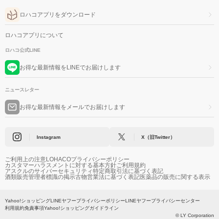
ロハコアプリをダウンロード
ロハコアプリについて
ロハコ公式LINE
お得な最新情報をLINEでお届けします
ニュースレター
お得な最新情報をメールでお届けします
Instagram
X（旧Twitter）
ご利用上の注意
LOHACOプライバシーポリシー
カスタマーハラスメントに対する基本方針
ご利用規約
アスクルのサイバーセキュリティ
特定商取引法に基づく表記
酒類販売管理者標識の掲示
古物営業法に基づく表記
医薬品の販売に関する表示
Yahoo!ショッピング
LINEヤフープライバシーポリシー
LINEヤフープライバシーセンター
利用規約
免責事項
Yahoo!ショッピングガイドライン
© LY Corporation