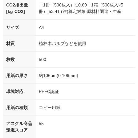
CO2排出量
・1冊（500枚入）:10.69・1箱（500枚入×5
[kg-CO2]
冊）:53.41 (注)算定対象:原材料調達・生産
サイズ
A4
材質
植林木パルプなどを使用
枚数
500
用紙の厚さ
約106μm(0.106mm)
環境対応
PEFC認証
用紙の種類
コピー用紙
アスクル商品
55
環境スコア