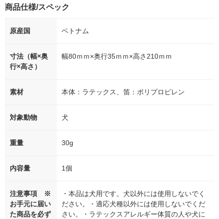
商品仕様/スペック
原産国
ベトナム
寸法（幅×奥
幅80ｍｍ×奥行35ｍｍ×高さ210ｍｍ
行×高さ）
素材
本体：ラテックス、笛：ポリプロピレン
対象動物
犬
重量
30g
内容量
1個
注意事項 ※
・本品は犬用です。犬以外には使用しないでく
お手元に届い
ださい。・適応犬種以外には使用しないでくだ
た商品を必ず
さい。・ラテックスアレルギー体質の人や犬に