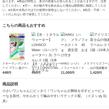
あります。●商品の特性上、多少の色落ちが見られることがありますので、注意
してください。●万一、犬が破片等を飲み込んだ場合は獣医師に相談してくださ
い。●火気や水気のそばでの使用や保管はしないでください。●幼児・子供・ペ
ットのふれない所で保管してください。
こちらの商品もおすすめ
ドギーマン デンタト
【水・ミネラルウォー
HAKU（ハク） メラ
アイリスフーズ
ーイ ブラシ 超小〜小
ター】LOHACO Wate
ノフォーカスＩＶ 4
山の強炭酸水 
型犬用 青りんごの香
448
r（ロハコウォータ
490
5ｇ 資生堂 おまけ
11,000
レス 500ml 1
1,420
円
円
円
円
り 1個 【デンタル玩
ー）2L ラベルレス 1
付き
本入）
具】
箱（5本入）（イチオ
商品説明
シ） オリジナル
小さいワンちゃんにピッタリ！ワンちゃんが興味を示すピューピュ
ーなる笛付。やわらかくて噛みやすいラテックス製。（イヌ いぬ 玩
具）