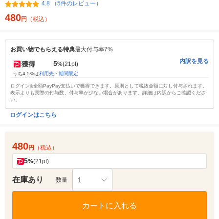
4.8 （5件のレビュー）
480
円
（税込）
お買い物でもらえる特典
最大付与率7%
内訳を見る
5
獲得
%
(21pt)
うち4.5%は
利用先・期間限定
ログイン&全額PayPay支払いで獲得できます。原則として税抜金額に対し付与されます。
表示よりも実際の付与数、付与率が少ない場合があります。詳細は内訳からご確認くださ
い。
ログインはこちら
480
円
（税込）
5
%
(21pt)
在庫あり
1
数量
カートに入れる