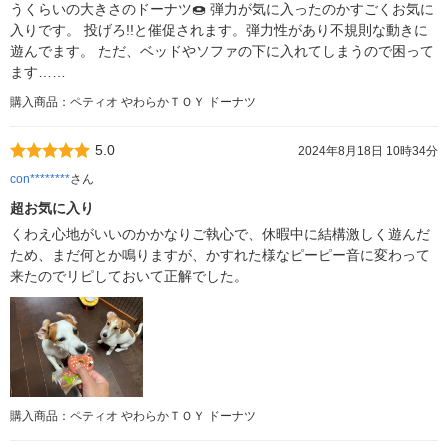
うくらいの大きさのドーナツ🍩 弾力が気に入ったのかすごくお気に
入りです。 投げろ!!と催促されます。弾力性があり不規則な動きに
遊んでます。 ただ、ベッドやソファの下に入れてしまうので困って
ます……
購入商品：ペティオ やわらかＴＯＹ ドーナツ
5.0
2024年8月18日 10時34分
con********
さん
超お気に入り
くわえ心地がいいのかかなりご執心で、休暇中に結構激しく遊んだ
ため、まだ何とか鳴りますが、かすれた様なピーピー音に変わって
来たのでリピしておいて正解でした。
購入商品：ペティオ やわらかＴＯＹ ドーナツ