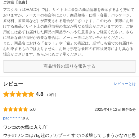
ご注意【免責】
アスクル（LOHACO）では、サイト上に最新の商品情報を表示するよう努めて
おりますが、メーカーの都合等により、商品規格・仕様（容量、パッケージ、
原材料、原産国など）が変更される場合がございます。このため、実際にお届
けする商品とサイト上の商品情報の表記が異なる場合がございますので、ご使
用前には必ずお届けした商品の商品ラベルや注意書きをご確認ください。さら
に詳細な商品情報が必要な場合は、メーカー等にお問い合わせください。
また、商品名における「セット」や「箱」の表記は、必ずしも箱でのお届けを
お約束するものではありません。お届け形態は倉庫の在庫状況等により異なる
場合がございます。あらかじめご了承ください。
商品情報の誤りを報告する
レビュー
レビューとは
4.8
（5件）
5.0
2025年4月12日 9時45分
pag********
さん
ワンコのお気に入り♪̊̈♪̆̈
ウチのワンコは7kg超のデカプー♂ すぐに破壊してしまうかな?!と思