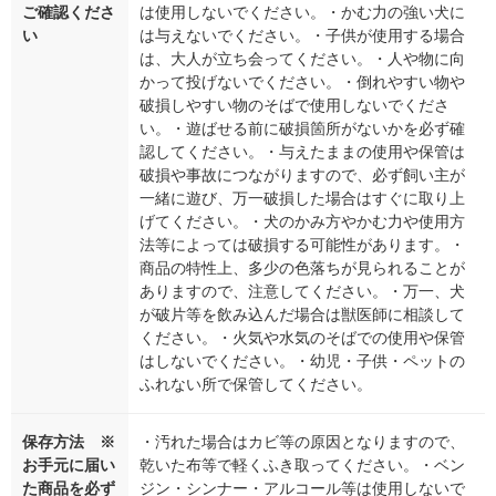
ご確認くださ
は使用しないでください。・かむ力の強い犬に
い
は与えないでください。・子供が使用する場合
は、大人が立ち会ってください。・人や物に向
かって投げないでください。・倒れやすい物や
破損しやすい物のそばで使用しないでくださ
い。・遊ばせる前に破損箇所がないかを必ず確
認してください。・与えたままの使用や保管は
破損や事故につながりますので、必ず飼い主が
一緒に遊び、万一破損した場合はすぐに取り上
げてください。・犬のかみ方やかむ力や使用方
法等によっては破損する可能性があります。・
商品の特性上、多少の色落ちが見られることが
ありますので、注意してください。・万一、犬
が破片等を飲み込んだ場合は獣医師に相談して
ください。・火気や水気のそばでの使用や保管
はしないでください。・幼児・子供・ペットの
ふれない所で保管してください。
保存方法 ※
・汚れた場合はカビ等の原因となりますので、
お手元に届い
乾いた布等で軽くふき取ってください。・ベン
た商品を必ず
ジン・シンナー・アルコール等は使用しないで