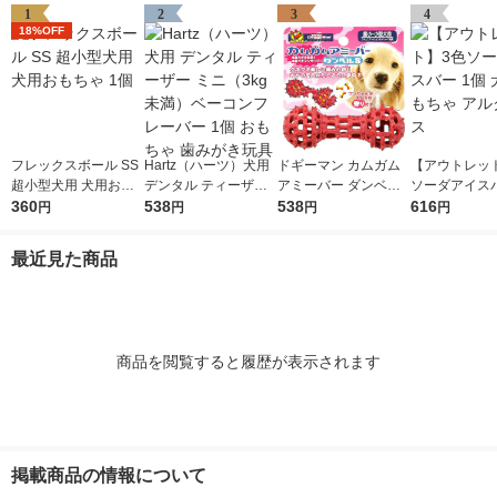
1
2
3
4
18%OFF
フレックスボール SS
Hartz（ハーツ）犬用
ドギーマン カムガム
【アウトレッ
超小型犬用 犬用おも
デンタル ティーザー
アミーバー ダンベル
ソーダアイスバ
ちゃ 1個
360
ミニ（3kg未満）ベー
538
超小〜小型犬用 Sサイ
538
犬用 おもちゃ
616
円
円
円
円
コンフレーバー 1個
ズ 1個
ロース
おもちゃ 歯みがき玩
最近見た商品
具
商品を閲覧すると履歴が表示されます
掲載商品の情報について