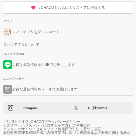
LOHACOをお気に入りストアに登録する
アプリ
ロハコアプリをダウンロード
ロハコアプリについて
ロハコ公式LINE
お得な最新情報をLINEでお届けします
ニュースレター
お得な最新情報をメールでお届けします
Instagram
X（旧Twitter）
ご利用上の注意
LOHACOプライバシーポリシー
カスタマーハラスメントに対する基本方針
ご利用規約
アスクルのサイバーセキュリティ
特定商取引法に基づく表記
酒類販売管理者標識の掲示
古物営業法に基づく表記
医薬品の販売に関する表示