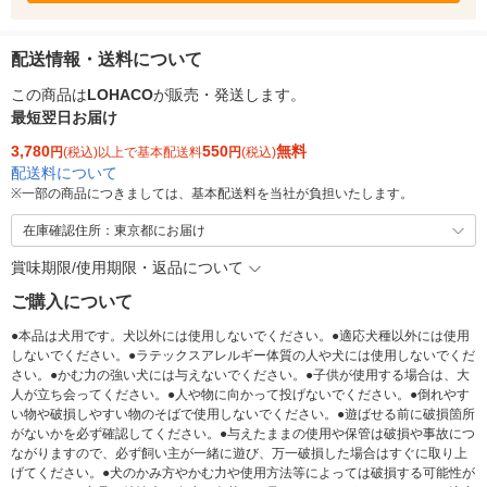
配送情報・送料について
この商品は
LOHACO
が販売・発送します。
最短翌日お届け
3,780
550
無料
円
(税込)以上で基本配送料
円
(税込)
配送料について
※
一部の商品につきましては、基本配送料を当社が負担いたします。
在庫確認住所：東京都にお届け
賞味期限/使用期限・返品について
ご購入について
●本品は犬用です。犬以外には使用しないでください。●適応犬種以外には使用
しないでください。●ラテックスアレルギー体質の人や犬には使用しないでくだ
さい。●かむ力の強い犬には与えないでください。●子供が使用する場合は、大
人が立ち会ってください。●人や物に向かって投げないでください。●倒れやす
い物や破損しやすい物のそばで使用しないでください。●遊ばせる前に破損箇所
がないかを必ず確認してください。●与えたままの使用や保管は破損や事故につ
ながりますので、必ず飼い主が一緒に遊び、万一破損した場合はすぐに取り上
げてください。●犬のかみ方やかむ力や使用方法等によっては破損する可能性が