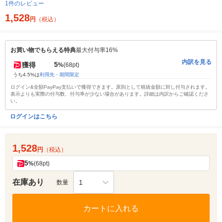
1件のレビュー
1,528
円
（税込）
お買い物でもらえる特典
最大付与率16%
内訳を見る
5
獲得
%
(68pt)
うち4.5%は
利用先・期間限定
ログイン&全額PayPay支払いで獲得できます。原則として税抜金額に対し付与されます。
表示よりも実際の付与数、付与率が少ない場合があります。詳細は内訳からご確認くださ
い。
ログインはこちら
1,528
円
（税込）
5
%
(68pt)
在庫あり
1
数量
カートに入れる