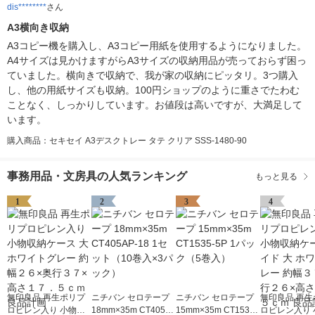
dis********
さん
A3横向き収納
A3コピー機を購入し、A3コピー用紙を使用するようになりました。
A4サイズは見かけますがらA3サイズの収納用品が売っておらず困っ
ていました。横向きで収納で、我が家の収納にピッタリ。3つ購入
し、他の用紙サイズも収納。100円ショップのように重さでたわむ
ことなく、しっかりしています。お値段は高いですが、大満足して
います。
購入商品：セキセイ A3デスクトレー タテ クリア SSS-1480-90
事務用品・文房具の人気ランキング
もっと見る
1
2
3
4
無印良品 再生ポリプ
ニチバン セロテープ
ニチバン セロテープ
無印良品 再生
ロピレン入り 小物収
18mm×35m CT405A
15mm×35m CT1535-
ロピレン入り 