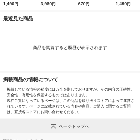
納ケース 大 ホワイト
1,490
P-18 1セット（10巻
3,980
5P 1パック（5巻入）
670
納ケース ワイド
1,490
円
円
円
円
グレー 約幅２６×奥行
入×3パック）
ワイトグレー 
３７×高さ１７．５ｃ
７×奥行２６×
最近見た商品
ｍ 良品計画
７．５ｃｍ 良
商品を閲覧すると履歴が表示されます
掲載商品の情報について
・
掲載している情報の精度には万全を期しておりますが、その内容の正確性、
安全性、有用性を保証するものではありません。
・
現在ご覧になっているページは、この商品を取り扱うストアによって運営さ
れています。ページに記載されている内容や商品、ご購入に関するご質問
は、直接各ストアにお問い合わせください。
ページトップへ