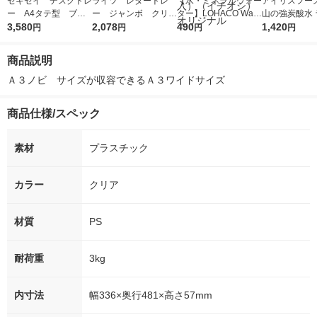
セキセイ デスクトレ
ライツ レタートレ
【水・ミネラルウォー
アイリスフーズ
ー A4タテ型 ブル
ー ジャンボ クリ
ター】LOHACO Wate
山の強炭酸水 
ー SSS-1246-10 1
3,580
ア A4タテ 5233-0
2,078
r（ロハコウォータ
490
レス 500ml 1
1,420
円
円
円
円
0個
0-03
ー）2L ラベルレス 1
本入）
箱（5本入）（イチオ
商品説明
シ） オリジナル
Ａ３ノビ　サイズが収容できるＡ３ワイドサイズ
商品仕様/スペック
素材
プラスチック
カラー
クリア
材質
PS
耐荷重
3kg
内寸法
幅336×奥行481×高さ57mm