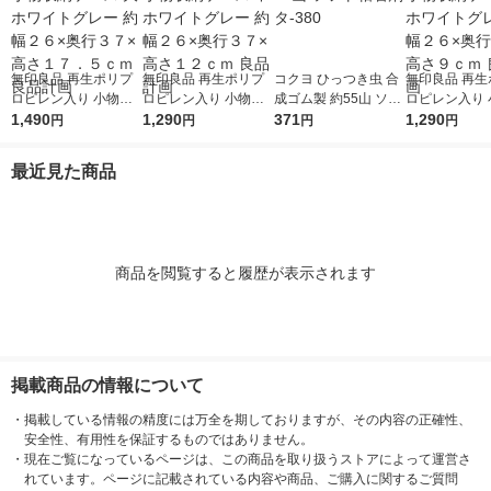
無印良品 再生ポリプ
無印良品 再生ポリプ
コクヨ ひっつき虫 合
無印良品 再生
ロピレン入り 小物収
ロピレン入り 小物収
成ゴム製 約55山 ソフ
ロピレン入り 
納ケース 大 ホワイト
1,490
納ケース 中 ホワイト
1,290
ト粘着剤 タ-380
371
納ケース 小 
1,290
円
円
円
円
グレー 約幅２６×奥行
グレー 約幅２６×奥行
グレー 約幅２
３７×高さ１７．５ｃ
３７×高さ１２ｃｍ 良
３７×高さ９ｃ
最近見た商品
ｍ 良品計画
品計画
計画
商品を閲覧すると履歴が表示されます
掲載商品の情報について
・
掲載している情報の精度には万全を期しておりますが、その内容の正確性、
安全性、有用性を保証するものではありません。
・
現在ご覧になっているページは、この商品を取り扱うストアによって運営さ
れています。ページに記載されている内容や商品、ご購入に関するご質問