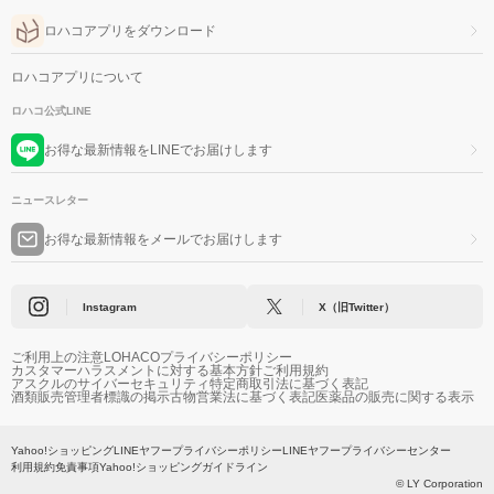
ロハコアプリをダウンロード
ロハコアプリについて
ロハコ公式LINE
お得な最新情報をLINEでお届けします
ニュースレター
お得な最新情報をメールでお届けします
Instagram
X（旧Twitter）
ご利用上の注意
LOHACOプライバシーポリシー
カスタマーハラスメントに対する基本方針
ご利用規約
アスクルのサイバーセキュリティ
特定商取引法に基づく表記
酒類販売管理者標識の掲示
古物営業法に基づく表記
医薬品の販売に関する表示
Yahoo!ショッピング
LINEヤフープライバシーポリシー
LINEヤフープライバシーセンター
利用規約
免責事項
Yahoo!ショッピングガイドライン
© LY Corporation