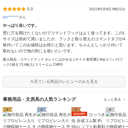
5.0
2021年6月8日 9時21分
pin********
さん
やっぱり良いです。
壁に穴を開けたくないのでコマンドフックはよく使ってます。このL
サイズは初めて買いましたが、フックと取り替えのコマンドタブが4
枚付いてこのお値段はお得だと思います。ちゃんとしっかり付いて
取れないので他の所にも使いたいです。
購入商品：コマンドフック キレイにはがせる Lサイズ 耐荷重2.4kg 1パック(フ
ック1個タブL4枚入) スリーエム CMR5
今見ている商品のレビューのみを見る
事務用品・文房具の人気ランキング
もっと見る
1
2
3
4
32%OFF