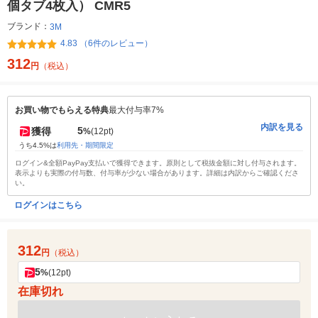
個タブ4枚入） CMR5
ブランド：
3M
4.83 （6件のレビュー）
312
円
（税込）
お買い物でもらえる特典
最大付与率7%
内訳を見る
5
獲得
%
(12pt)
うち4.5%は
利用先・期間限定
ログイン&全額PayPay支払いで獲得できます。原則として税抜金額に対し付与されます。
表示よりも実際の付与数、付与率が少ない場合があります。詳細は内訳からご確認くださ
い。
ログインはこちら
312
円
（税込）
5
%
(12pt)
在庫切れ