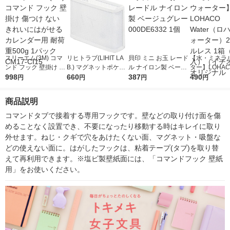
スリーエム(3M) コマ
リヒトラブ(LIHIT LA
貝印 ミニ お玉 レード
【水・ミネラ
ンド フック 壁掛け 傷
B.) マグネットポケッ
ル ナイロン製 ベージ
ター】LOHACO
つけ ない きれいには
998
ト メモ・ハガキ 白
660
ュグレー 000DE6332
387
r（ロハコウォ
490
円
円
円
円
がせる カレンダー用
（ホワイト） A7391-
1個
ー）2L ラベル
耐荷重500g 1パック
0
箱（5本入）
商品説明
CM17-CI15
シ） オリジナ
コマンドタブで接着する専用フックです。壁などの取り付け面を傷
めることなく設置でき、不要になったり移動する時はキレイに取り
外せます。ねじ・クギで穴をあけたくない面、マグネット・吸盤な
どの使えない面に。はがしたフックは、粘着テープ(タブ)を取り替
えて再利用できます。※塩ビ製壁紙面には、「コマンドフック 壁紙
用」をお使いください。