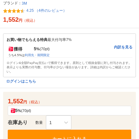
ブランド：
3M
4.25 （4件のレビュー）
1,552
円
（税込）
お買い物でもらえる特典
最大付与率7%
内訳を見る
5
獲得
%
(70pt)
うち4.5%は
利用先・期間限定
ログイン&全額PayPay支払いで獲得できます。原則として税抜金額に対し付与されます。
表示よりも実際の付与数、付与率が少ない場合があります。詳細は内訳からご確認くださ
い。
ログインはこちら
1,552
円
（税込）
5
%
(70pt)
在庫あり
1
数量
カートに入れる