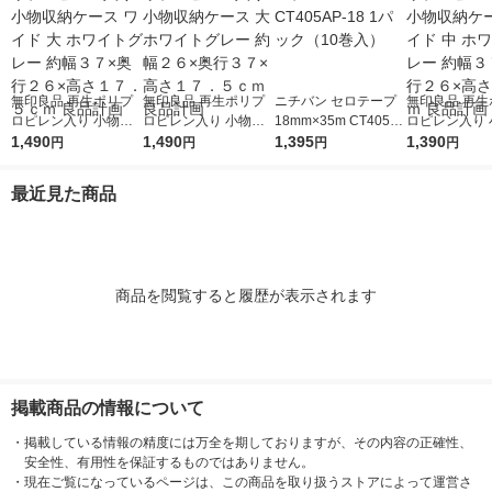
無印良品 再生ポリプ
無印良品 再生ポリプ
ニチバン セロテープ
無印良品 再生
ロピレン入り 小物収
ロピレン入り 小物収
18mm×35m CT405A
ロピレン入り 
納ケース ワイド 大 ホ
1,490
納ケース 大 ホワイト
1,490
P-18 1パック（10巻
1,395
納ケース ワイド
1,390
円
円
円
円
ワイトグレー 約幅３
グレー 約幅２６×奥行
入）
ワイトグレー 
７×奥行２６×高さ１
３７×高さ１７．５ｃ
７×奥行２６×
最近見た商品
７．５ｃｍ 良品計画
ｍ 良品計画
２ｃｍ 良品計
商品を閲覧すると履歴が表示されます
掲載商品の情報について
・
掲載している情報の精度には万全を期しておりますが、その内容の正確性、
安全性、有用性を保証するものではありません。
・
現在ご覧になっているページは、この商品を取り扱うストアによって運営さ