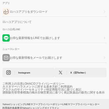
アプリ
ロハコアプリをダウンロード
ロハコアプリについて
ロハコ公式LINE
お得な最新情報をLINEでお届けします
ニュースレター
お得な最新情報をメールでお届けします
Instagram
X（旧Twitter）
ご利用上の注意
LOHACOプライバシーポリシー
カスタマーハラスメントに対する基本方針
ご利用規約
アスクルのサイバーセキュリティ
特定商取引法に基づく表記
酒類販売管理者標識の掲示
古物営業法に基づく表記
医薬品の販売に関する表示
Yahoo!ショッピング
LINEヤフープライバシーポリシー
LINEヤフープライバシーセンター
利用規約
免責事項
Yahoo!ショッピングガイドライン