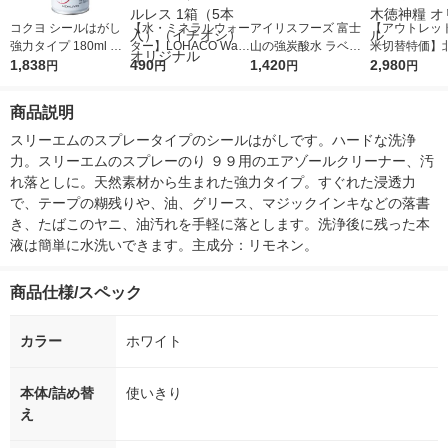
コクヨ シールはがし
【水・ミネラルウォー
アイリスフーズ 富士
【アウトレッ
強力タイプ 180ml ヘ
ター】LOHACO Wate
山の強炭酸水 ラベル
米切替特価】
ラ付 1本 TW-P202N
1,838
r（ロハコウォータ
490
レス 500ml 1箱（24
1,420
ななつぼし 無洗
2,980
円
円
円
円
ー）2L ラベルレス 1
本入）
g 1袋 令和7年
箱（5本入）（イチオ
徳神糧 オリジ
商品説明
シ） オリジナル
スリーエムのスプレータイプのシールはがしです。ハードな洗浄
力。スリーエムのスプレーのり ９９用のエアゾールクリーナー、汚
れ落としに。天然素材から生まれた強力タイプ。すぐれた浸透力
で、テープの糊残りや、油、グリース、マジックインキなどの落書
き、たばこのヤニ、油汚れを手軽に落とします。洗浄後に残った本
液は簡単に水洗いできます。主成分：リモネン。
商品仕様/スペック
カラー
ホワイト
本体/詰め替
使いきり
え