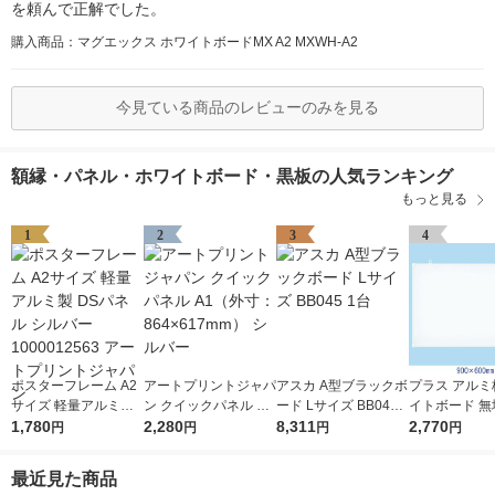
を頼んで正解でした。
購入商品：マグエックス ホワイトボードMX A2 MXWH-A2
今見ている商品のレビューのみを見る
額縁・パネル・ホワイトボード・黒板の人気ランキング
もっと見る
1
2
3
4
ポスターフレーム A2
アートプリントジャパ
アスカ A型ブラックボ
プラス アルミ
サイズ 軽量アルミ製
ン クイックパネル A1
ード Lサイズ BB045 1
イトボード 無地
DSパネル シルバー 1
1,780
（外寸：864×617m
2,280
台
8,311
600mm 壁掛け
2,770
円
円
円
円
000012563 アートプ
m） シルバー
0906SJ
リントジャパン
最近見た商品