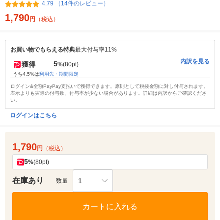
4.79 （14件のレビュー）
1,790
円
（税込）
お買い物でもらえる特典
最大付与率11%
内訳を見る
5
獲得
%
(80pt)
うち4.5%は
利用先・期間限定
ログイン&全額PayPay支払いで獲得できます。原則として税抜金額に対し付与されます。
表示よりも実際の付与数、付与率が少ない場合があります。詳細は内訳からご確認くださ
い。
ログインはこちら
1,790
円
（税込）
5
%
(80pt)
在庫あり
1
数量
カートに入れる