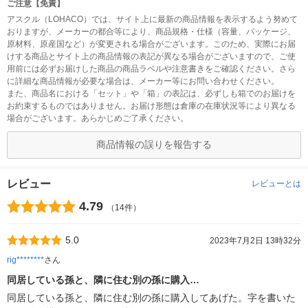
ご注意【免責】
アスクル（LOHACO）では、サイト上に最新の商品情報を表示するよう努めて
おりますが、メーカーの都合等により、商品規格・仕様（容量、パッケージ、
原材料、原産国など）が変更される場合がございます。このため、実際にお届
けする商品とサイト上の商品情報の表記が異なる場合がございますので、ご使
用前には必ずお届けした商品の商品ラベルや注意書きをご確認ください。さら
に詳細な商品情報が必要な場合は、メーカー等にお問い合わせください。
また、商品名における「セット」や「箱」の表記は、必ずしも箱でのお届けを
お約束するものではありません。お届け形態は倉庫の在庫状況等により異なる
場合がございます。あらかじめご了承ください。
商品情報の誤りを報告する
レビュー
レビューとは
4.79
（14件）
5.0
2023年7月2日 13時32分
rig********
さん
同居している孫と、隣に住む別の孫に購入…
同居している孫と、隣に住む別の孫に購入してあげた。字を書いた