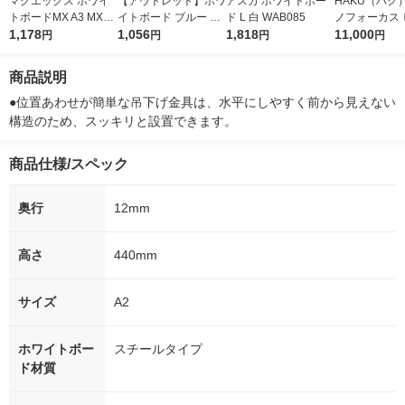
マグエックス ホワイ
【アウトレット】ホワ
アスカ ホワイトボー
HAKU（ハク
トボードMX A3 MXW
イトボード ブルー M
ド L 白 WAB085
ノフォーカス
H-A3
1,178
WB081B アスカ
1,056
1,818
5ｇ 資生堂
11,000
円
円
円
円
付き
商品説明
●位置あわせが簡単な吊下げ金具は、水平にしやすく前から見えない
構造のため、スッキリと設置できます。
商品仕様/スペック
奥行
12mm
高さ
440mm
サイズ
A2
ホワイトボー
スチールタイプ
ド材質