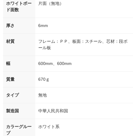
ホワイトボー
片面（無地）
ド面数
厚さ
6mm
材質
フレーム：ＰＰ、板面：スチール、芯材：段ボ
ール板
幅
600mm、600mm
質量
670ｇ
タイプ
無地
製造国
中華人民共和国
カラーグルー
ホワイト系
プ