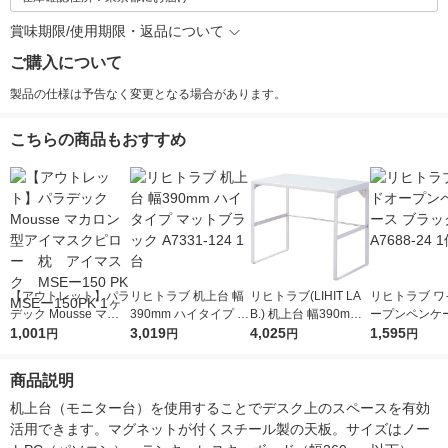
賞味期限/使用期限・返品について
ご購入について
製品の仕様は予告なく変更となる場合があります。
こちらの商品もおすすめ
【アウトレット】パラ
リヒトラブ 机上台 幅
リヒトラブ(LIHIT LA
リヒトラブ ワ
デック Mousse マカ
390mm ハイタイプ マ
B.) 机上台 幅390mm
ープンペンケー
ロン型アイマスクピロ
1,001
ットブラック A7331-
3,019
トールタイプ 白（ホ
4,025
ラック A7688-
1,595
円
円
円
円
ー 枕 アイマスク
124 1台
ワイト） A7335-0
MSEー150 PK MSEー
商品説明
150PK 1ヶ
机上台（モニター台）を使用することでデスク上のスペースを有効
活用できます。マグネットが付くスチール製の天板。サイズはノー