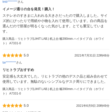
tmb********
さん
イメージ通りの台を発見！購入！
ステレオのすきまに入れれる大きさだったので購入しました。サイ
ズ的にぴったりで用紙や小物を入れて使用しています。白の商品を
選んだので部屋が明るくなった気がします。とても重宝していま
す。
購入商品：リヒトラブ(LIHIT LAB.) 机上台 幅390mm ハイタイプ 白（ホワイ
ト） A7331-0
5.0
2021年7月31日 22時48分
tar********
さん
リヒトラブおすすめ
安定感も大丈夫でした。リヒトラブの他のデスク品と組み合わせて
使用しています。無駄のないシンプルなデスク周りにできました。
購入商品：リヒトラブ(LIHIT LAB.) 机上台 幅390mm ハイタイプ 白（ホワイ
ト） A7331-0
5.0
2021年6月9日 20時49分