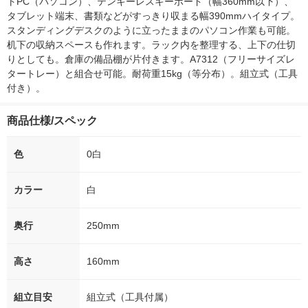
トPC（パソコン）、テンキーレスキーボード（幅360mm以下）、
タブレット端末、書類などがすっきり収まる幅390mmハイタイプ。
スタンディングデスクのように立ったままのパソコン作業も可能。
机下の収納スペースも作れます。ラック内を整理する、上下の仕切
りとしても。倉庫の備品棚が片付きます。A7312（フリーサイズレ
タートレー）と組合せ可能。耐荷重15kg（等分布）。組立式（工具
付き）。
商品仕様/スペック
色
0白
カラー
白
奥行
250mm
高さ
160mm
組立目安
組立式（工具付属）