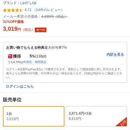
ブランド：
LIHIT LAB.
4.71 （14件のレビュー）
メーカー希望小売価格：
4,400円（税込）
31%OFF価格
3,019
円
（税込）
セール
お買い物でもらえる特典
最大付与率7%
内訳を見る
5
獲得
%
(138pt)
うち4.5%は
利用先・期間限定
ログイン&全額PayPay支払いで獲得できます。原則として税抜金額に対し付与されます。
表示よりも実際の付与数、付与率が少ない場合があります。詳細は内訳からご確認くださ
い。
ログインはこちら
販売単位
2,871.4円×3台
1台
8,614円
3,019円
お得