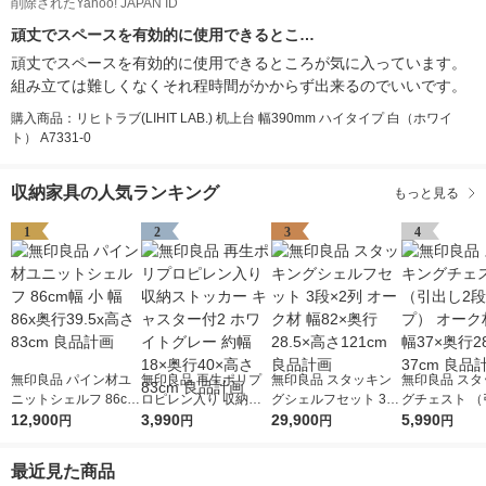
削除されたYahoo! JAPAN ID
頑丈でスペースを有効的に使用できるとこ…
頑丈でスペースを有効的に使用できるところが気に入っています。
組み立ては難しくなくそれ程時間がかからず出来るのでいいです。
購入商品：リヒトラブ(LIHIT LAB.) 机上台 幅390mm ハイタイプ 白（ホワイ
ト） A7331-0
収納家具の人気ランキング
もっと見る
1
2
3
4
無印良品 パイン材ユ
無印良品 再生ポリプ
無印良品 スタッキン
無印良品 スタ
ニットシェルフ 86cm
ロピレン入り 収納ス
グシェルフセット 3段
グチェスト （
幅 小 幅86x奥行39.5x
12,900
トッカー キャスター
3,990
×2列 オーク材 幅82×
29,900
段タイプ） オ
5,990
円
円
円
円
高さ83cm 良品計画
付2 ホワイトグレー
奥行28.5×高さ121cm
突板 幅37×奥
約幅18×奥行40×高さ
良品計画
さ37cm 良品
最近見た商品
83cm 良品計画