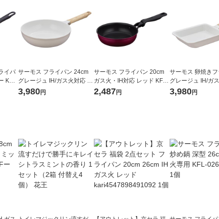
ライパ
サーモス フライパン 24cm
サーモス フライパン 20cm
サーモス 卵焼き
KFI-
グレージュ IH/ガス火対応 K
ガス火・IH対応 レッド KFM-
グレージュ IH/ガ
FO-024 GG 1個 深型設計 軽
020 R1個
FO-013E GG 1個
3,980
2,487
3,980
円
円
円
量 フッ素化合物不使用
素化合物不使用
H ガス
トイレマジックリン流すだ
【アウトレット】京セラ 福
サーモス フライパ