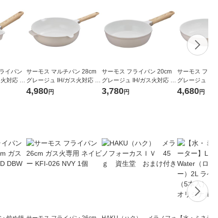
フライパン
サーモス マルチパン 28cm
サーモス フライパン 20cm
サーモス フライ
ス火対応 K
グレージュ IH/ガス火対応 K
グレージュ IH/ガス火対応 K
グレージュ IH/
 軽量 フッ
FOー028W GG1個 深型設計
FO-020 GG 1個 深型設計 軽
FO-028 GG 
4,980
3,780
4,680
円
円
円
軽量 フッ素化合物不使用
量 フッ素化合物不使用
量 フッ素化合
ン 炒め鍋
サーモス フライパン 26cm
HAKU（ハク） メラノフォ
【水・ミネラル