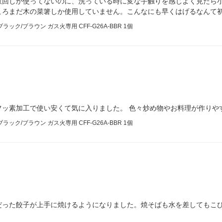
数回しか使ってないのに、洗っている時に変な手触りを感じよく見たら
ころまだ木の菜箸しか使用していません。こんなにも早くはげるなんて
ック/ブラウン ガス火専用 CFF-G26A-BBR 1個
フッ素加工で使い安くて気に入りました。 色々炒め物やお料理が作りや
ック/ブラウン ガス火専用 CFF-G26A-BBR 1個
だった餃子が上手に焼けるようになりました。焼そばも水を差してもこ