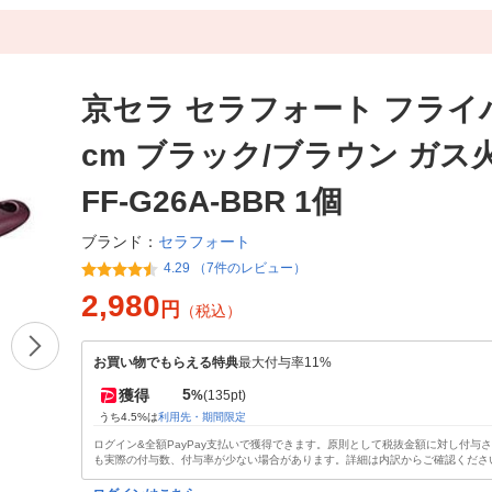
京セラ セラフォート フライパ
cm ブラック/ブラウン ガス火
FF-G26A-BBR 1個
セラフォート
ブランド：
4.29 （7件のレビュー）
2,980
円
（税込）
お買い物でもらえる特典
最大付与率11%
5
獲得
%
(135pt)
うち4.5%は
利用先・期間限定
ログイン&全額PayPay支払いで獲得できます。原則として税抜金額に対し付与
も実際の付与数、付与率が少ない場合があります。詳細は内訳からご確認くださ