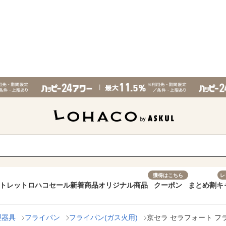
獲得はこちら
レ
トレット
ロハコセール
新着商品
オリジナル商品
クーポン
まとめ割
キ
理器具
フライパン
フライパン(ガス火用)
京セラ セラフォート フライ