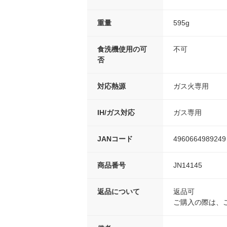
重量
595g
食洗機使用の可
不可
否
対応熱源
ガス火専用
IH/ガス対応
ガス専用
JANコード
4960664989249
商品番号
JN14145
返品について
返品可
ご購入の際は、