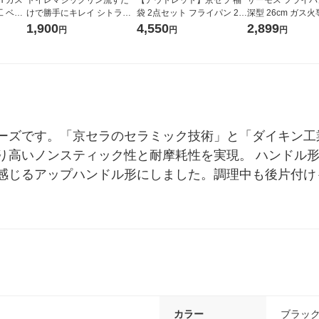
 ベー
けで勝手にキレイ シトラス
袋 2点セット フライパン 20
深型 26cm ガス火専
G 1個
ミントの香り 1セット（2箱
cm 26cm IH ガス火 レッド k
026D DBW 1個
1,900
4,550
2,899
円
円
円
付替え4個） 花王
ari4547898491092 1個
ーズです。「京セラのセラミック技術」と「ダイキン工
り高いノンスティック性と耐摩耗性を実現。 ハンドル
感じるアップハンドル形にしました。調理中も後片付け
カラー
ブラッ