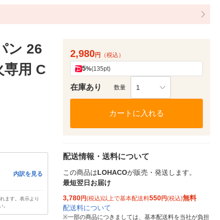
ン 26
2,980
円
（税込）
専用 C
5
%
(135pt)
在庫あり
1
数量
カートに入れる
配送情報・送料について
この商品は
LOHACO
が販売・発送します。
内訳を見る
最短翌日お届け
3,780
550
無料
円
(税込)以上で基本配送料
円
(税込)
されます。表示より
い。
配送料について
※
一部の商品につきましては、基本配送料を当社が負担