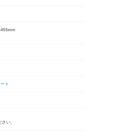
×455mm
ォート
ださい。