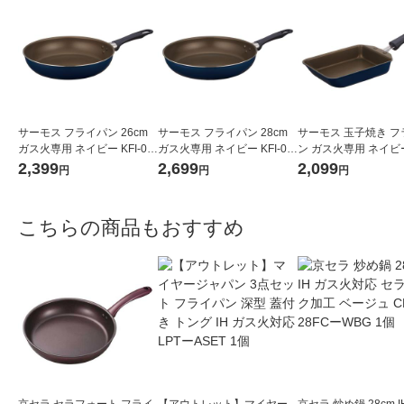
サーモス フライパン 26cm
サーモス フライパン 28cm
サーモス 玉子焼き フ
ガス火専用 ネイビー KFI-02
ガス火専用 ネイビー KFI-02
ン ガス火専用 ネイビー 
6 NVY 1個
8 NVY 1個
013E NVY 1個
2,399
2,699
2,099
円
円
円
こちらの商品もおすすめ
京セラ セラフォート フライ
【アウトレット】マイヤー
京セラ 炒め鍋 28cm I