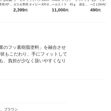
用 KFL-
ガス火専用 ネイビー KFI-02
ーカスＩＶ 45ｇ 資生
ー】LOHACO 
6 NVY 1個
堂 おまけ付き
コウォーター）
2,399
11,000
490
円
円
円
ス 1箱（5本
シ） オリジナ
業のフッ素樹脂塗料」を融合させ
形状もこだわり、手にフィットして
も、負担が少なく扱いやすくなり
ク、ブラウン