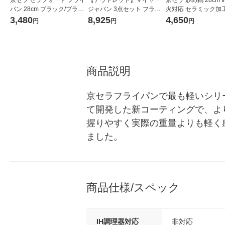
パン 28cm ブラック/ブラウ
ジャパン 3点セット フライ
火対応 セラミック加工
ン ガス火専用 CFF-G28A-B
パン 深型 蓋付き トング IH
ジュ CFー28FCーWB
3,480
8,925
4,650
円
円
円
BR 1個
ガス火対応 LPTーASET 1個
商品説明
京セラフライパンで最も軽いシリ
て開発した新コーティングで、よ
握りやすく実際の重量よりも軽く
ました。
商品仕様/スペック
IH調理器対応
非対応