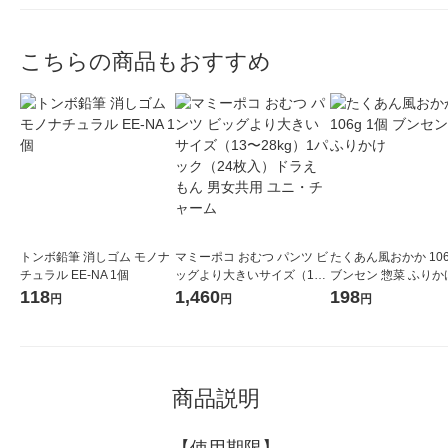
こちらの商品もおすすめ
トンボ鉛筆 消しゴム モノナ
マミーポコ おむつ パンツ ビ
たくあん風おかか 106
チュラル EE-NA 1個
ッグより大きいサイズ（1
ブンセン 惣菜 ふりか
3〜28kg）1パック（24枚
118
1,460
198
円
円
円
入）ドラえもん 男女共用 ユ
ニ・チャーム
商品説明