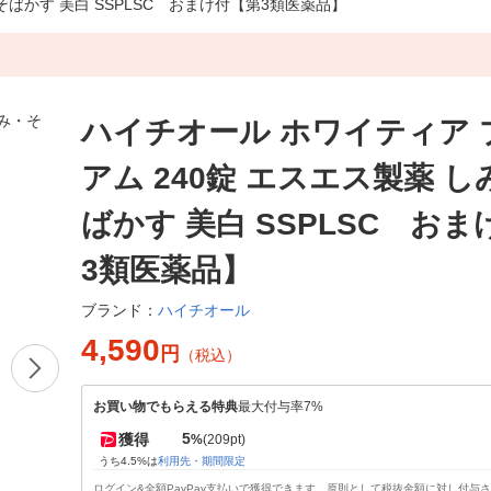
そばかす 美白 SSPLSC おまけ付【第3類医薬品】
ハイチオール ホワイティア 
アム 240錠 エスエス製薬 
ばかす 美白 SSPLSC お
3類医薬品】
ハイチオール
ブランド：
4,590
円
（税込）
お買い物でもらえる特典
最大付与率7%
5
獲得
%
(209pt)
うち4.5%は
利用先・期間限定
ログイン&全額PayPay支払いで獲得できます。原則として税抜金額に対し付与