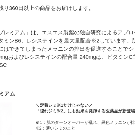
り360日以上の商品をお届けします。

プレミアム」は、エスエス製薬の独自研究によるアプロ
タミンB6、L-システインを最大量配合※2しています
にはできてしまったメラニンの排出を促進することでシミ
50mgおよびL-システインの配合量 240mgは、ビタミ
SC
ミアム
＼定着シミ※1だけじゃない／
「隠れジミ※2」にも効果を発揮する医薬品が新登
※1：肌のターンオーバーが乱れ、黒色メラニンが
※2：薄いシミのこと