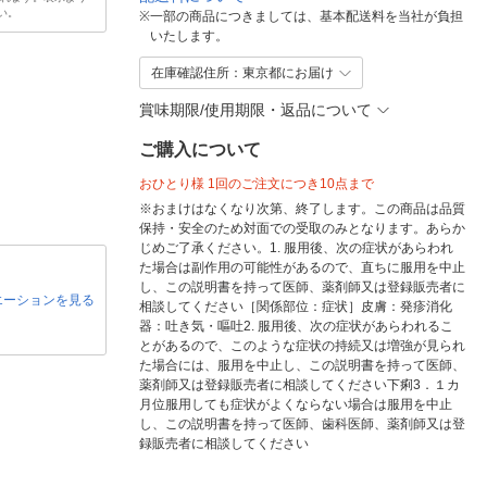
い。
※
一部の商品につきましては、基本配送料を当社が負担
いたします。
在庫確認住所：東京都にお届け
賞味期限/使用期限・返品について
ご購入について
おひとり様 1回のご注文につき10点まで
※おまけはなくなり次第、終了します。この商品は品質
保持・安全のため対面での受取のみとなります。あらか
じめご了承ください。1. 服用後、次の症状があらわれ
た場合は副作用の可能性があるので、直ちに服用を中止
し、この説明書を持って医師、薬剤師又は登録販売者に
エーションを見る
相談してください［関係部位：症状］皮膚：発疹消化
器：吐き気・嘔吐2. 服用後、次の症状があらわれるこ
とがあるので、このような症状の持続又は増強が見られ
た場合には、服用を中止し、この説明書を持って医師、
薬剤師又は登録販売者に相談してください下痢3．１カ
月位服用しても症状がよくならない場合は服用を中止
し、この説明書を持って医師、歯科医師、薬剤師又は登
録販売者に相談してください