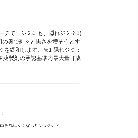
ーチで、シミにも、隠れジミ※1に
。肌の奥で刻々と黒さを増そうとす
を緩和します。※1 隠れジミ：
ンC主薬製剤の承認基準内最大量［成
場！
排出されにくくなったシミのこと