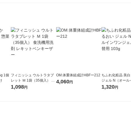
g 1個
フィニッシュ ウルトラタブ
OM.体重体組成計HBFー212
ちふれ化粧品 美白
け
レット Ｍ 1袋（35個入） 食
ジェル N（オール
4,060
円
洗機用洗剤 レキットベンキ
ジェル） 詰替用 10
1,098
1,320
円
円
ーザー