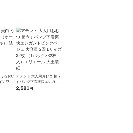
 うるおい
アテント 大人用おむつ 超う
インワン
すパンツ下着爽快エレガン
3g
トピンクベージュ 大容量 2
2,581
円
回 Lサイズ 32枚:（1パック×
32枚入）エリエール 大王製
紙