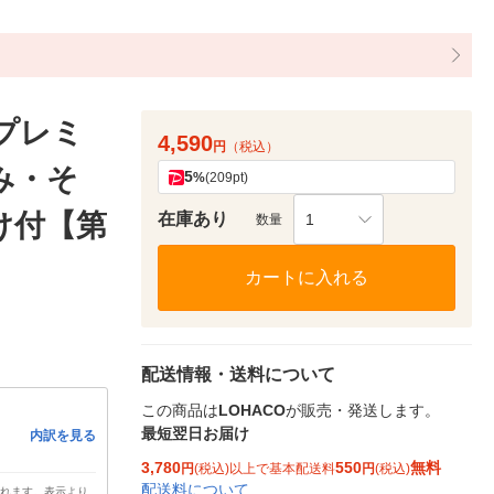
プレミ
4,590
円
（税込）
しみ・そ
5
%
(209pt)
まけ付【第
在庫あり
1
数量
カートに入れる
配送情報・送料について
この商品は
LOHACO
が販売・発送します。
最短翌日お届け
内訳を見る
3,780
550
無料
円
(税込)以上で基本配送料
円
(税込)
配送料について
されます。表示より