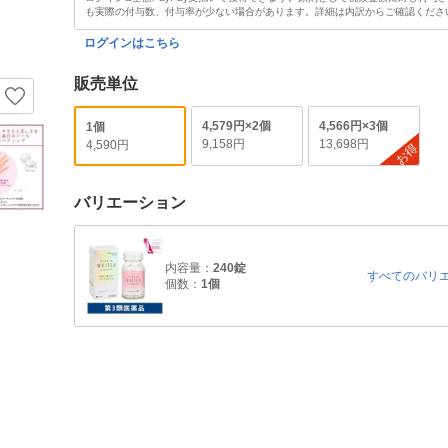
も実際の付与数、付与率が少ない場合があります。詳細は内訳からご確認くださ
ログインはこちら
販売単位
4,579円×2個
4,566円×3個
1個
9,158円
13,698円
4,590円
お得
バリエーション
内容量：
240錠
すべてのバリ
個数：
1個