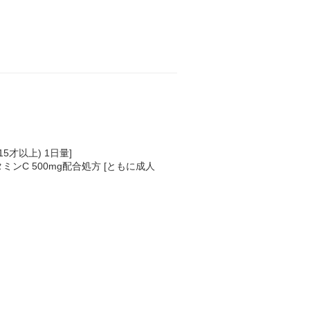
5才以上) 1日量]
タミンC 500mg配合処方 [ともに成人