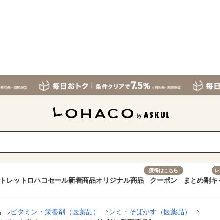
獲得はこちら
レ
トレット
ロハコセール
新着商品
オリジナル商品
クーポン
まとめ割
キ
品
ビタミン・栄養剤（医薬品）
シミ・そばかす（医薬品）