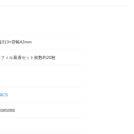
縦313×背幅42mm
フィル最適セット枚数約20枚
ICS
5085086