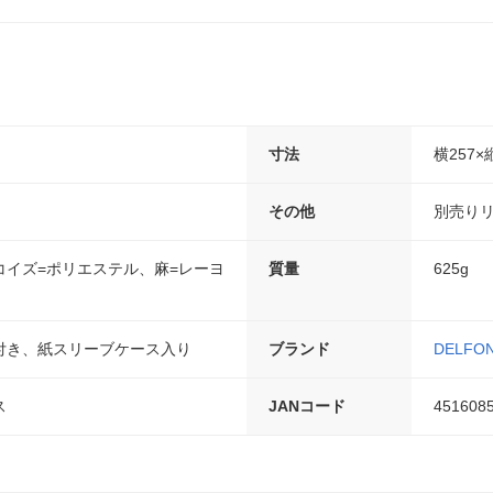
寸法
横257×
その他
別売りリ
コイズ=ポリエステル、麻=レーヨ
質量
625g
付き、紙スリーブケース入り
ブランド
DELFON
ス
JANコード
451608