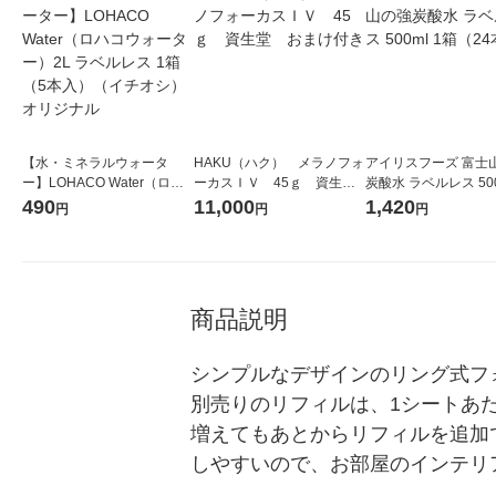
【水・ミネラルウォータ
HAKU（ハク） メラノフォ
アイリスフーズ 富士
ー】LOHACO Water（ロハ
ーカスＩＶ 45ｇ 資生
炭酸水 ラベルレス 500
コウォーター）2L ラベルレ
堂 おまけ付き
箱（24本入）
490
11,000
1,420
円
円
円
ス 1箱（5本入）（イチオ
シ） オリジナル
商品説明
シンプルなデザインのリング式フ
別売りのリフィルは、1シートあ
増えてもあとからリフィルを追加
しやすいので、お部屋のインテリ