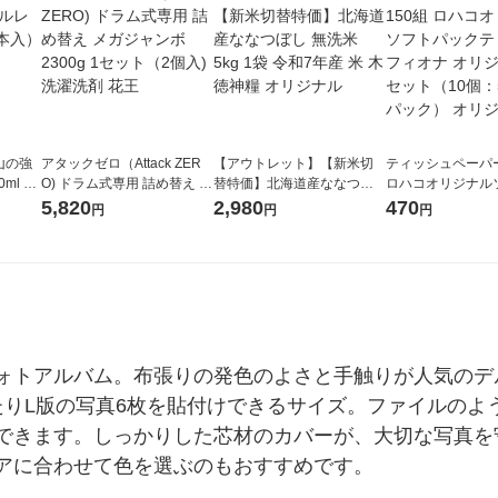
山の強
アタックゼロ（Attack ZER
【アウトレット】【新米切
ティッシュペーパー
ml 1
O) ドラム式専用 詰め替え メ
替特価】北海道産ななつぼ
ロハコオリジナル
ガジャンボ 2300g 1セット
し 無洗米 5kg 1袋 令和7年産
ックティッシュ フ
5,820
2,980
470
円
円
円
（2個入) 洗濯洗剤 花王
米 木徳神糧 オリジナル
リジナル 1セット
5個入×2パック）
ル
ォトアルバム。布張りの発色のよさと手触りが人気のデ
たりL版の写真6枚を貼付けできるサイズ。ファイルのよ
できます。しっかりした芯材のカバーが、大切な写真を
アに合わせて色を選ぶのもおすすめです。