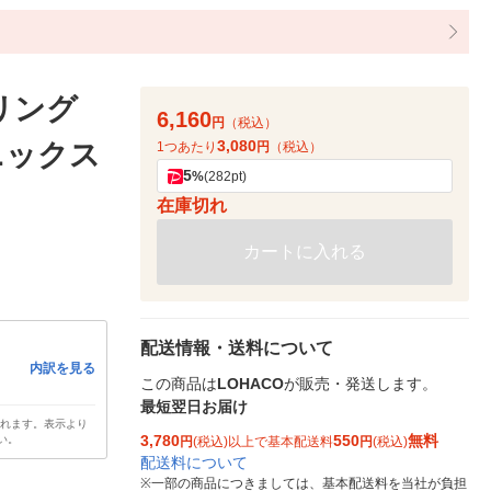
 リング
6,160
円
（税込）
3,080
ニックス
1つあたり
円
（税込）
5
%
(282pt)
在庫切れ
カートに入れる
配送情報・送料について
内訳を見る
この商品は
LOHACO
が販売・発送します。
最短翌日お届け
されます。表示より
3,780
550
無料
い。
円
(税込)以上で基本配送料
円
(税込)
配送料について
※
一部の商品につきましては、基本配送料を当社が負担