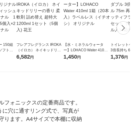
 150組
フレアフレグランス IROKA
【水・ミネラルウォータ
トイレットペー
ソフトパ
（イロカ） ネイキッドリリ
ー】LOHACO Water 410ml
3倍長持ち 6ロール 75
ィオナ オ
ーの香り 柔軟剤 詰め替え 超
1箱（20本入）ラベルレス
紙配合 スコッ
6,582
1,450
1,376
円
円
円
（10個：
特大 1200ml 1セット（5個
（イチオシ） オリジナル
パック 1セット
 オリジナ
入) 花王
ロール入）花の
ルフォニックスの定番商品です。
うに穴に通すリング式で、写真が
守ります。A4サイズで本棚に収納