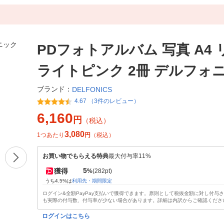
PDフォトアルバム 写真 A4
ライトピンク 2冊 デルフォ
ブランド：
DELFONICS
4.67 （3件のレビュー）
6,160
円
（税込）
3,080
1つあたり
円
（税込）
お買い物でもらえる特典
最大付与率11%
5
獲得
%
(282pt)
うち4.5%は
利用先・期間限定
ログイン&全額PayPay支払いで獲得できます。原則として税抜金額に対し付与
も実際の付与数、付与率が少ない場合があります。詳細は内訳からご確認くださ
ログインはこちら