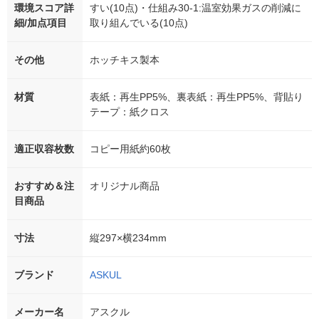
環境スコア詳
すい(10点)・仕組み30-1:温室効果ガスの削減に
細/加点項目
取り組んでいる(10点)
その他
ホッチキス製本
材質
表紙：再生PP5%、裏表紙：再生PP5%、背貼り
テープ：紙クロス
適正収容枚数
コピー用紙約60枚
おすすめ＆注
オリジナル商品
目商品
寸法
縦297×横234mm
ブランド
ASKUL
メーカー名
アスクル