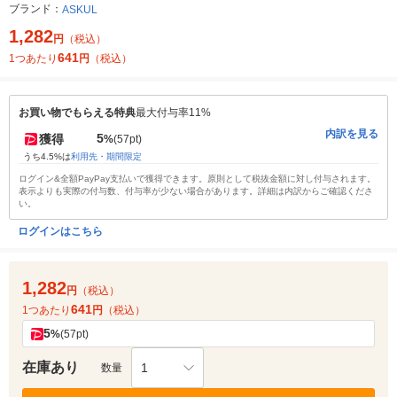
ブランド：
ASKUL
1,282
円
（税込）
641
1つあたり
円
（税込）
お買い物でもらえる特典
最大付与率11%
内訳を見る
5
獲得
%
(57pt)
うち4.5%は
利用先・期間限定
ログイン&全額PayPay支払いで獲得できます。原則として税抜金額に対し付与されます。
表示よりも実際の付与数、付与率が少ない場合があります。詳細は内訳からご確認くださ
い。
ログインはこちら
1,282
円
（税込）
641
1つあたり
円
（税込）
5
%
(57pt)
在庫あり
1
数量