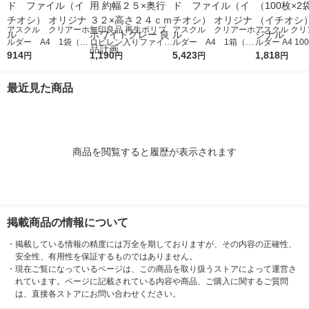
アスクル クリアーホ
無印良品 再生ポリプ
アスクル クリアーホ
アスクル クリ
ルダー A4 1袋（10
ロピレン入りファイル
ルダー A4 1箱（60
ルダー A4 10
0枚） スタンダー
914
ボックススタンダード
1,190
0枚） スタンダー
5,423
タンダード フ
1,818
円
円
円
円
ド ファイル（イチオ
Ａ４用 約幅２５×奥行
ド ファイル（イチオ
1セット（100
シ） オリジナル
３２×高さ２４ｃｍ ホ
シ） オリジナル
袋）（イチオシ
最近見た商品
ワイトグレー 良品計
リジナル
画
商品を閲覧すると履歴が表示されます
掲載商品の情報について
・
掲載している情報の精度には万全を期しておりますが、その内容の正確性、
安全性、有用性を保証するものではありません。
・
現在ご覧になっているページは、この商品を取り扱うストアによって運営さ
れています。ページに記載されている内容や商品、ご購入に関するご質問
は、直接各ストアにお問い合わせください。