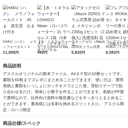
HAKU（ハク） メラ
【水・ミネラルウォー
アタックゼロ（Attack
フレアフレグラ
ノフォーカスＩＶ 4
ター】LOHACO Wate
ZERO) ドラム式専用
ROKA（イロ
5ｇ 資生堂 おまけ
11,000
r（ロハコウォータ
490
詰め替え メガジャン
5,820
イキッドリリ
6,582
円
円
円
円
付き
ー）2L ラベルレス 1
ボ 2300g 1セット（2
柔軟剤 詰め替
箱（5本入）（イチオ
個入) 洗濯洗剤 花王
大 1200ml 
商品説明
シ） オリジナル
（5個入) 花王
アスクルオリジナルの製本ファイル。A4タテ型の10冊セットです。
書類を60枚までズレずにまとめることができます。使い方は、透明
表紙と書類をいっしょにホッチキスでとじた後、背貼りテープで貼
り合わせるだけ。簡単に小冊子を作ることができます。表紙がPP製
で透明なので、社外向け資料や報告書などをすっきりとまとめるこ
とができます。裏表紙には名刺を挟めるスリット入り。 アスクル限
定・ロハコ限定
商品仕様/スペック