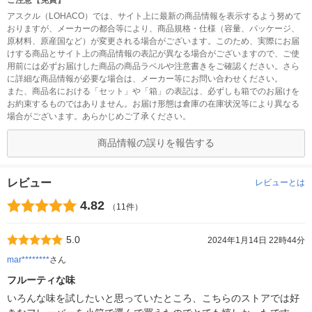
ご注意【免責】
アスクル（LOHACO）では、サイト上に最新の商品情報を表示するよう努めて
おりますが、メーカーの都合等により、商品規格・仕様（容量、パッケージ、
原材料、原産国など）が変更される場合がございます。このため、実際にお届
けする商品とサイト上の商品情報の表記が異なる場合がございますので、ご使
用前には必ずお届けした商品の商品ラベルや注意書きをご確認ください。さら
に詳細な商品情報が必要な場合は、メーカー等にお問い合わせください。
また、商品名における「セット」や「箱」の表記は、必ずしも箱でのお届けを
お約束するものではありません。お届け形態は倉庫の在庫状況等により異なる
場合がございます。あらかじめご了承ください。
商品情報の誤りを報告する
レビュー
レビューとは
4.82
（11件）
5.0
2024年1月14日 22時44分
mar********
さん
フルーティな味
いろんな味を試したいと思っていたところ、こちらのストアでは好