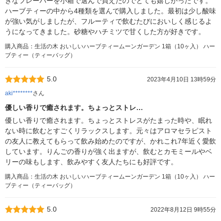
きなフレーバーを小箱で選んで買えたのでとても嬉しかったです。
ハーブティーの中から4種類を選んで購入しました。最初は少し酸味
が強い気がしましたが、フルーティで飲むたびにおいしく感じるよ
うになってきました。砂糖やハチミツで甘くした方が好きです。
購入商品：生活の木 おいしいハーブティームーンガーデン 1箱（10ヶ入） ハー
ブティー（ティーバッグ）
5.0
2023年4月10日 13時59分
aki********
さん
優しい香りで癒されます。ちょっとストレ…
優しい香りで癒されます。ちょっとストレスがたまった時や、眠れ
ない時に飲むとすごくリラックスします。元々はアロマセラピスト
の友人に教えてもらって飲み始めたのですが、かれこれ7年近く愛飲
しています。りんごの香りが強く出ますが、飲むとカモミールやベ
リーの味もします、飲みやすく友人たちにも好評です。
購入商品：生活の木 おいしいハーブティームーンガーデン 1箱（10ヶ入） ハー
ブティー（ティーバッグ）
5.0
2022年8月12日 9時55分