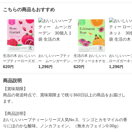
こちらの商品もおすすめ
生活の木 おいしいハ
おいしいハーブティ
生活の木 おいしいハ
おいしいハー
ーブティーローズガー
ー ムーンガーデン
ーブティーエキナセア
ローズガーネ
ネット 1箱（10ヶ入）
620
30個入 1袋 生活の木
1,296
ベア 1箱（10ヶ入）
620
0個入 1袋 生
1,296
円
円
円
円
ハーブティー（ティー
ハーブティー（ティー
バッグ）
バッグ）
商品説明
【賞味期限】

商品の発送時点で、賞味期限まで残り360日以上の商品をお届けし
ます。

【商品説明】

おいしいハーブティーシリーズ人気No.3。リンゴとカモマイルの香
りにほのかな酸味。ノンカフェイン。（無水カフェイン0.00g）