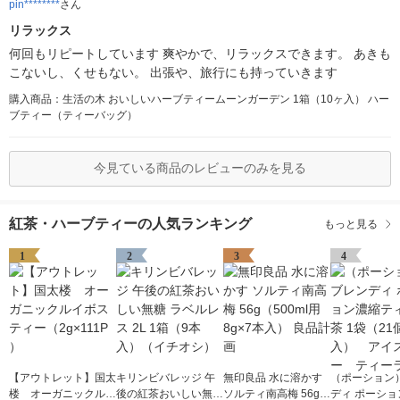
pin********
さん
リラックス
何回もリピートしています 爽やかで、リラックスできます。 あきも
こないし、くせもない。 出張や、旅行にも持っていきます
購入商品：生活の木 おいしいハーブティームーンガーデン 1箱（10ヶ入） ハー
ブティー（ティーバッグ）
今見ている商品のレビューのみを見る
紅茶・ハーブティーの人気ランキング
もっと見る
1
2
3
4
【アウトレット】国太
キリンビバレッジ 午
無印良品 水に溶かす
（ポーション
楼 オーガニックルイ
後の紅茶おいしい無糖
ソルティ南高梅 56g
ディ ポーショ