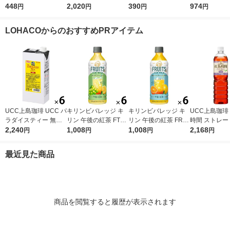
ボスティー（2g×111P
448
ラベルレス 2L 1箱（9
2,020
（500ml用8g×7本
390
ティー 紅茶 1
974
円
円
円
円
）
本入）（イチオシ）
入） 良品計画
個入） アイ
ー ティーラ
LOHACOからのおすすめPRアイテム
UCC上島珈琲 UCC パ
キリンビバレッジ キ
キリンビバレッジ キ
UCC上島珈琲
ラダイスティー 無糖
リン 午後の紅茶 FTUI
リン 午後の紅茶 FRUI
時間 ストレー
1000ml 1箱（6本入）
2,240
TS ＆ ICE TEA （フ
1,008
TS ＆ ICE TEA （フ
1,008
ー 無糖 900ml
2,168
円
円
円
円
ルーツ＆アイスティ
ルーツ＆アイスティ
2本入）
ー） 白ぶどうとレモ
ー） オレンジとグレ
最近見た商品
ン 500ml 1セット（6
ープフルーツ 500ml 1
本）
セット（6本）
商品を閲覧すると履歴が表示されます