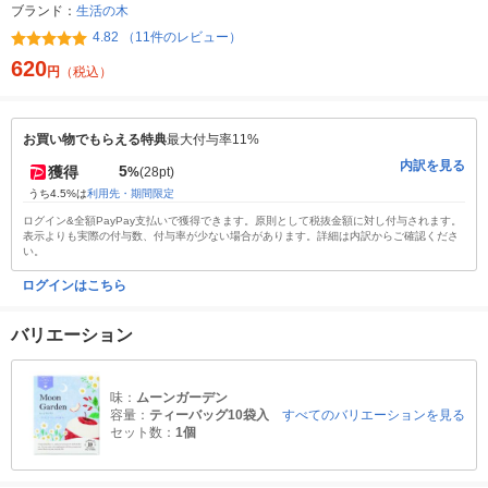
ブランド：
生活の木
4.82 （11件のレビュー）
620
円
（税込）
お買い物でもらえる特典
最大付与率11%
内訳を見る
5
獲得
%
(28pt)
うち4.5%は
利用先・期間限定
ログイン&全額PayPay支払いで獲得できます。原則として税抜金額に対し付与されます。
表示よりも実際の付与数、付与率が少ない場合があります。詳細は内訳からご確認くださ
い。
ログインはこちら
バリエーション
味：
ムーンガーデン
容量：
ティーバッグ10袋入
すべてのバリエーションを見る
セット数：
1個