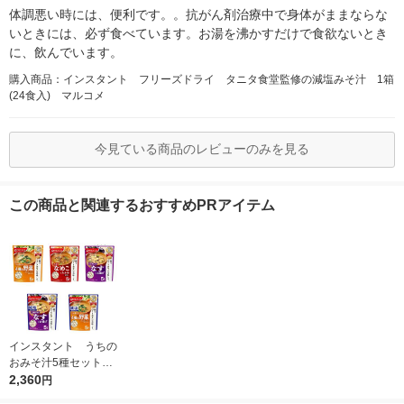
体調悪い時には、便利です。。抗がん剤治療中で身体がままならな
いときには、必ず食べています。お湯を沸かすだけで食欲ないとき
に、飲んでいます。
購入商品：インスタント フリーズドライ タニタ食堂監修の減塩みそ汁 1箱
(24食入) マルコメ
今見ている商品のレビューのみを見る
この商品と関連するおすすめPRアイテム
インスタント うちの
おみそ汁5種セット
1箱(25食入) アマノ
2,360
円
フーズ インスタント