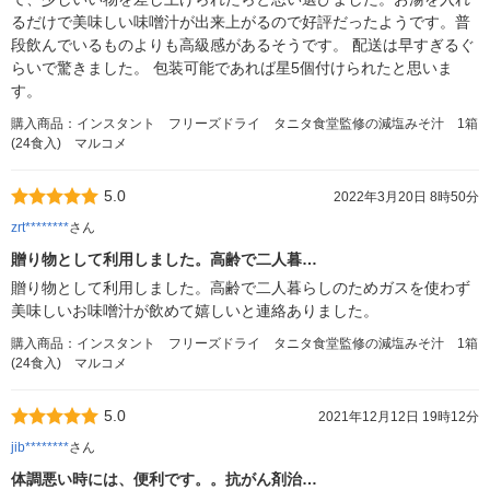
るだけで美味しい味噌汁が出来上がるので好評だったようです。普
段飲んでいるものよりも高級感があるそうです。 配送は早すぎるぐ
らいで驚きました。 包装可能であれば星5個付けられたと思いま
す。
購入商品：インスタント フリーズドライ タニタ食堂監修の減塩みそ汁 1箱
(24食入) マルコメ
5.0
2022年3月20日 8時50分
zrt********
さん
贈り物として利用しました。高齢で二人暮…
贈り物として利用しました。高齢で二人暮らしのためガスを使わず
美味しいお味噌汁が飲めて嬉しいと連絡ありました。
購入商品：インスタント フリーズドライ タニタ食堂監修の減塩みそ汁 1箱
(24食入) マルコメ
5.0
2021年12月12日 19時12分
jib********
さん
体調悪い時には、便利です。。抗がん剤治…