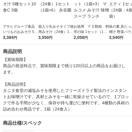
アサヒグループ食品
箱入り生みそタイプ徳
お徳用 ＦＤ顆粒 料
味の素 具たっ
いつものおみそ汁 5種
用みそ汁（24食）1セ
亭の味 1セット（1袋×
噌汁 野菜バラ
セット10食C 3個
3,384
ット（1箱×6） 永谷園
3,550
3） マルコメ みそ汁
2,058
1セット（24
3,540
円
円
円
円
味噌 スープ ランチ
入×6袋）
商品説明
【賞味期限】

商品の発送時点で、賞味期限まで残り120日以上の商品をお届けし
ます。

【商品説明】

タニタ食堂の減塩みそを使用したフリーズドライ製法のインスタン
トお味噌汁です。具材とみそを一緒に乾燥させているので、1ブロッ
クで作る手間が少なく、保存や持ち運びに便利です。4種類の具材の
詰め合わせ商品です。1箱（24食入）
商品仕様/スペック