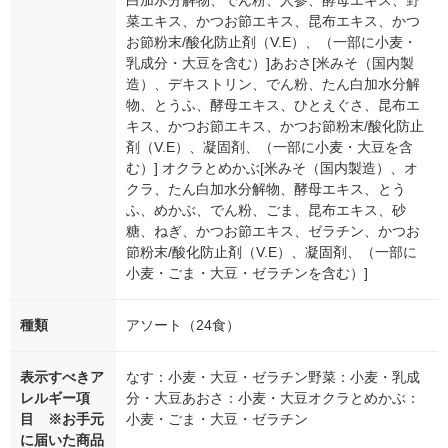
白加水分解物、でん粉、人参、酵母エキス、野
菜エキス、かつお節エキス、昆布エキス、かつ
お節粉末/酸化防止剤（V.E）、（一部に小麦・
乳成分・大豆を含む）]あおさ[米みそ（国内製
造）、デキストリン、でん粉、たん白加水分解
物、とうふ、酵母エキス、ひとえぐさ、昆布エ
キス、かつお節エキス、かつお節粉末/酸化防止
剤（V.E）、凝固剤、（一部に小麦・大豆を含
む）] オクラとめかぶ[米みそ（国内製造）、オ
クラ、たん白加水分解物、酵母エキス、とう
ふ、めかぶ、でん粉、ごま、昆布エキス、砂
糖、ねぎ、かつお節エキス、ゼラチン、かつお
節粉末/酸化防止剤（V.E）、凝固剤、（一部に
小麦・ごま・大豆・ゼラチンを含む）]
種類
アソート（24食）
表示すべきア
なす：小麦・大豆・ゼラチン野菜：小麦・乳成
レルギー項
分・大豆あおさ：小麦・大豆オクラとめかぶ：
目 ※お手元
小麦・ごま・大豆・ゼラチン
に届いた商品