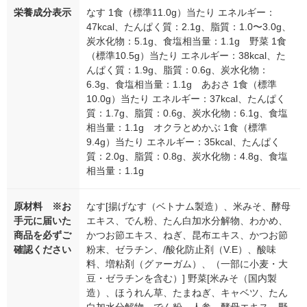
栄養成分表示
なす 1食（標準11.0g）当たり エネルギー：
47kcal、たんぱく質：2.1g、脂質：1.0〜3.0g、
炭水化物：5.1g、食塩相当量：1.1g 野菜 1食
（標準10.5g）当たり エネルギー：38kcal、た
んぱく質：1.9g、脂質：0.6g、炭水化物：
6.3g、食塩相当量：1.1g あおさ 1食（標準
10.0g）当たり エネルギー：37kcal、たんぱく
質：1.7g、脂質：0.6g、炭水化物：6.1g、食塩
相当量：1.1g オクラとめかぶ 1食（標準
9.4g）当たり エネルギー：35kcal、たんぱく
質：2.0g、脂質：0.8g、炭水化物：4.8g、食塩
相当量：1.1g
原材料 ※お
なす[揚げなす（ベトナム製造）、米みそ、酵母
手元に届いた
エキス、でん粉、たん白加水分解物、わかめ、
商品を必ずご
かつお節エキス、ねぎ、昆布エキス、かつお節
確認ください
粉末、ゼラチン、/酸化防止剤（V.E）、酸味
料、増粘剤（グァーガム）、（一部に小麦・大
豆・ゼラチンを含む）] 野菜[米みそ（国内製
造）、ほうれん草、たまねぎ、キャベツ、たん