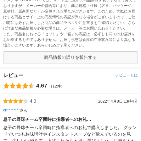
アスクル（LOHACO）では、サイト上に最新の商品情報を表示するよう努めて
おりますが、メーカーの都合等により、商品規格・仕様（容量、パッケージ、
原材料、原産国など）が変更される場合がございます。このため、実際にお届
けする商品とサイト上の商品情報の表記が異なる場合がございますので、ご使
用前には必ずお届けした商品の商品ラベルや注意書きをご確認ください。さら
に詳細な商品情報が必要な場合は、メーカー等にお問い合わせください。
また、商品名における「セット」や「箱」の表記は、必ずしも箱でのお届けを
お約束するものではありません。お届け形態は倉庫の在庫状況等により異なる
場合がございます。あらかじめご了承ください。
商品情報の誤りを報告する
レビュー
レビューとは
4.67
（12件）
4.0
2022年4月8日 13時4分
cri********
さん
息子の野球チーム卒団時に指導者へのお礼…
息子の野球チーム卒団時に指導者へのお礼で購入しました。 グラン
ドでいつもお味噌汁やインスタントスープなど飲んでいるのを見
て、少しいい物を差し上げられたらと思い選びました。お湯を入れ