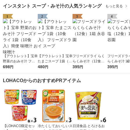
味噌汁
インスタント スープ・みそ汁の人気ランキング
もっと見る
1
2
3
4
【アウトレット】宝幸
【アウトレット】宝幸
フリーズドライ らく
フリーズドライ
野菜のおみそ汁 フリ
たまごスープ 1袋（10
らくみそ汁（12食）1
らくみそ汁 減
ーズドライ 1袋（10食
698
食入） フリーズドラ
480
箱 永谷園
395
食）1箱 永谷
395
円
円
円
円
入）簡便 味噌汁 お味
イ スープ
噌汁
LOHACOからのおすすめPRアイテム
【LOHACO限定セッ
冷たくしておいしいス
日清食品 とろけるお