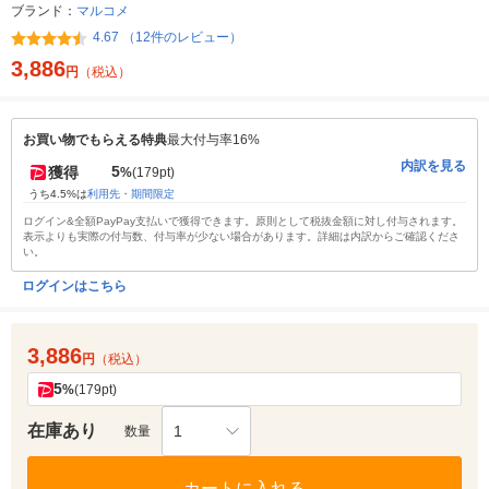
ブランド：
マルコメ
4.67 （12件のレビュー）
3,886
円
（税込）
お買い物でもらえる特典
最大付与率16%
内訳を見る
5
獲得
%
(179pt)
うち4.5%は
利用先・期間限定
ログイン&全額PayPay支払いで獲得できます。原則として税抜金額に対し付与されます。
表示よりも実際の付与数、付与率が少ない場合があります。詳細は内訳からご確認くださ
い。
ログインはこちら
3,886
円
（税込）
5
%
(179pt)
在庫あり
1
数量
カートに入れる