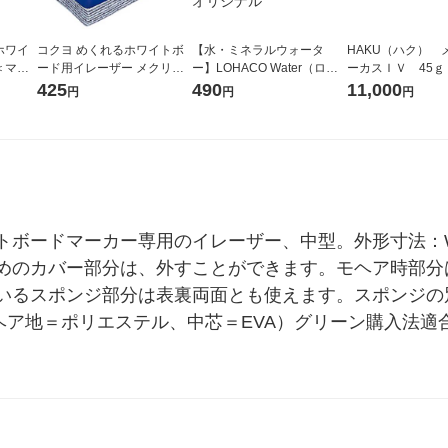
ホワイ
コクヨ めくれるホワイトボ
【水・ミネラルウォータ
HAKU（ハク） 
＜マイ
ード用イレーザー メクリー
ー】LOHACO Water（ロハ
ーカスＩＶ 45ｇ
め替え用
ナ16 本体 小 RA-32
コウォーター）2L ラベルレ
堂 おまけ付き
425
490
11,000
円
円
円
ス 1箱（5本入）（イチオ
シ） オリジナル
ボードマーカー専用のイレーザー、中型。外形寸法：W15
めのカバー部分は、外すことができます。モヘア時部分
いるスポンジ部分は表裏両面とも使えます。スポンジの
モヘア地＝ポリエステル、中芯＝EVA）グリーン購入法適