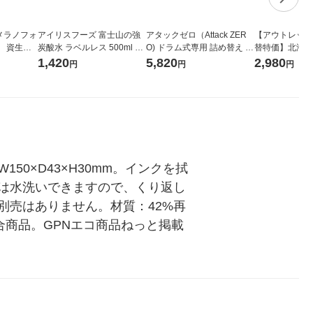
メラノフォ
アイリスフーズ 富士山の強
アタックゼロ（Attack ZER
【アウトレット
 資生
炭酸水 ラベルレス 500ml 1
O) ドラム式専用 詰め替え メ
替特価】北海道
箱（24本入）
ガジャンボ 2300g 1セット
し 無洗米 5kg
1,420
5,820
2,980
円
円
円
（2個入) 洗濯洗剤 花王
米 木徳神糧 オ
0×D43×H30mm。インクを拭
は水洗いできますので、くり返し
別売はありません。材質：42%再
合商品。GPNエコ商品ねっと掲載