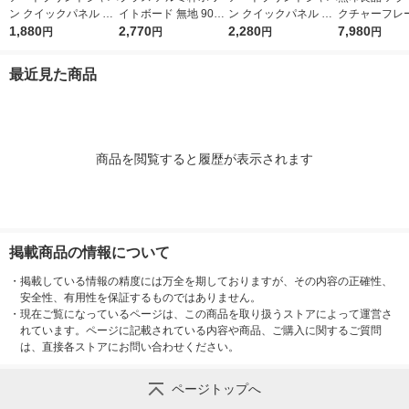
ン クイックパネル B2
イトボード 無地 900×
ン クイックパネル A1
クチャーフレー
（外寸：751×538m
1,880
600mm 壁掛け WBK-
2,770
（外寸：864×617m
2,280
サイズ（約420
7,980
円
円
円
円
m） シルバー
0906SJ
m） シルバー
m）用 1セッ
2） 良品計画
最近見た商品
商品を閲覧すると履歴が表示されます
掲載商品の情報について
・
掲載している情報の精度には万全を期しておりますが、その内容の正確性、
安全性、有用性を保証するものではありません。
・
現在ご覧になっているページは、この商品を取り扱うストアによって運営さ
れています。ページに記載されている内容や商品、ご購入に関するご質問
は、直接各ストアにお問い合わせください。
ページトップへ