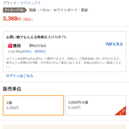
ブランド：
マグエックス
額縁・パネル・ホワイトボード・黒板
ランキング7位
3,368
円
（税込）
お買い物でもらえる特典
最大付与率7%
内訳を見る
5
獲得
%
(153pt)
うち4.5%は
利用先・期間限定
ログイン&全額PayPay支払いで獲得できます。原則として税抜金額に対し付与されます。
表示よりも実際の付与数、付与率が少ない場合があります。詳細は内訳からご確認くださ
い。
ログインはこちら
販売単位
3,080円×2個
1個
6,160円
3,368円
お得