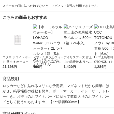
スチールの面に貼った時でないと、マグネット製品を利用できません。
こちらの商品もおすすめ
コクヨ ホワイトボー
【水・ミネラルウォー
アイリスフーズ 富士
UCC上島珈琲 
ド 壁掛け ホーロータ
ター】LOHACO Wate
山の強炭酸水 ラベル
OTONOU（
イプ 月行事ヨコ書き
21,198
r（ロハコウォータ
490
レス 500ml 1箱（24
1,420
ウ） by BLAC
1,284
円
円
円
円
幅600×高さ909mm F
ー）2L ラベルレス 1
本入）
00ml 1セッ
B-32MWNC 1枚
箱（5本入）（イチオ
商品説明
シ） オリジナル
ロッカーなどに貼れるスリムな予定表。マグネットだから簡単には
がせ、掲示場所の移動も簡単。ボードマーカー、イレーザー、トレ
ー付き。お持ちのホワイトボードに貼って罫線入りのホワイトボー
ドとして使うのもおすすめ。【×〜横幅500mm】
商品仕様/スペック