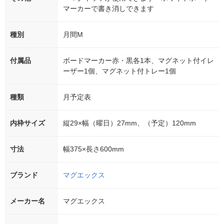
マーカーで書き消しできます
種別
月間M
付属品
ボードマーカー赤・黒各1本、マグネット付イレ
ーザー1個、マグネット付トレー1個
種類
月予定表
内枠サイズ
縦29×幅（曜日）27mm、（予定）120mm
寸法
幅375×長さ600mm
ブランド
マグエックス
メーカー名
マグエックス