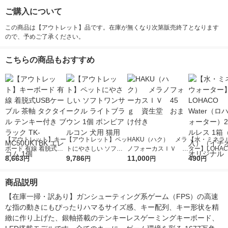
ご購入について
この商品は【アウトレット】品です。在庫が無くなり次第販売終了となります
ので、予めご了承ください。
こちらの商品もおすすめ
【アウトレット】キー
【アウトレット】ペッ
HAKU（ハク） メラ
【水・ミネラ
ボード 有線 着脱式US
トにやさしい ソフト
ノフォーカスＩＶ 4
ター】LOHACO
Bケーブル 茶軸 タク
8,663
ワンサークル ライト
9,786
5ｇ 資生堂 おまけ
11,000
r（ロハコウォ
490
円
円
円
円
タイル テンキー付き
ブラウン 1個 ボンビ
付き
ー）2L ラベル
ブラック TK-MC50UK
アルコン 犬用 猫用
箱（5本入）
商品説明
TBK エレコム 1個
シ） オリジナ
【在庫一掃・訳あり】ガンシューティング系ゲーム（FPS）の高速
な指の動きにもぴったりハマるサイズ感、キー配列、キー形状を精
緻に作り上げた、銀軸搭載のテンキーレスゲーミングキーボード、