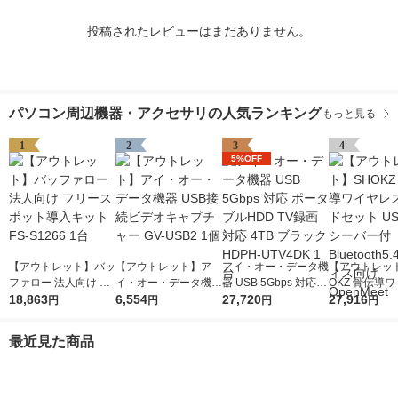
投稿されたレビューはまだありません。
パソコン周辺機器・アクセサリの人気ランキング
もっと見る
1
2
3
4
5%OFF
【アウトレット】バッ
【アウトレット】ア
アイ・オー・データ機
【アウトレッ
ファロー 法人向け フ
イ・オー・データ機器
器 USB 5Gbps 対応
OKZ 骨伝導
リースポット導入キッ
18,863
USB接続ビデオキャ
6,554
ポータブルHDD TV録
27,720
スヘッドセット 
27,916
円
円
円
円
ト FS-S1266 1台
プチャー GV-USB2 1
画対応 4TB ブラック
Cレシーバー付 B
個
HDPH-UTV4DK 1台
oth5.4 オフ
最近見た商品
OpenMeet