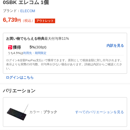
0SBK エレコム 1個
ブランド：
ELECOM
6,739
円
（税込）
アウトレット
お買い物でもらえる特典
最大付与率11%
内訳を見る
5
獲得
%
(308pt)
うち4.5%は
利用先・期間限定
ログイン&全額PayPay支払いで獲得できます。原則として税抜金額に対し付与されます。
表示よりも実際の付与数、付与率が少ない場合があります。詳細は内訳からご確認くださ
い。
ログインはこちら
バリエーション
カラー：
ブラック
すべてのバリエーションを見る