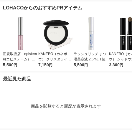
g SPF50+ / PA++++
++++
LOHACOからのおすすめPRアイテム
正規取扱店 epistem
KANEBO（カネボ
ラッシュリッチ まつ
KANEBO（
e(エピステーム） パ
ウ） クリスタライズ
毛美容液 2.5mL 1個
ウ） シャドウオンフ
ワライズラッシュセラ
5,500
ドフィックスパウダー
7,150
ロート製薬
5,500
ェース 01
3,300
円
円
円
円
ム 4.5ml まつげ美容
01
液
最近見た商品
商品を閲覧すると履歴が表示されます