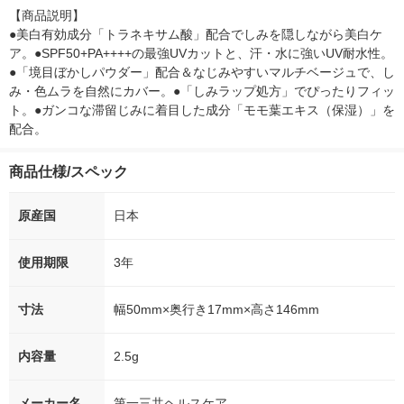
【商品説明】

●美白有効成分「トラネキサム酸」配合でしみを隠しながら美白ケ
ア。●SPF50+PA++++の最強UVカットと、汗・水に強いUV耐水性。
●「境目ぼかしパウダー」配合＆なじみやすいマルチベージュで、し
み・色ムラを自然にカバー。●「しみラップ処方」でぴったりフィッ
ト。●ガンコな滞留じみに着目した成分「モモ葉エキス（保湿）」を
配合。
商品仕様/スペック
原産国
日本
使用期限
3年
寸法
幅50mm×奥行き17mm×高さ146mm
内容量
2.5g
メーカー名
第一三共ヘルスケア