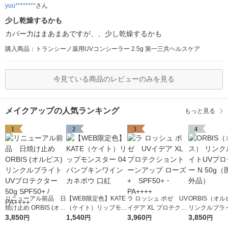
yuu********
さん
少し乾燥するかも
カバー力はまあまあですが、、少し乾燥するかも
購入商品：トランシーノ薬用UVコンシーラー 2.5g 第一三共ヘルスケア
今見ている商品のレビューのみを見る
メイクアップの人気ランキング
もっと見る
1
2
3
4
リニューアル前品 日
【WEB限定色】KATE
ラ ロッシュ ポゼ UV
ORBIS（オ
焼け止め ORBIS (オル
（ケイト）リップモン
イデア XL プロテクシ
リンクルブラ
ビス) リンクルブライ
3,850
スター 04 パンプキン
1,540
ョントーンアップ ロ
3,960
プロテクター N
3,850
円
円
円
円
トUVプロテクター 50
ワイン カネボウ 口紅
ーズ+ SPF50+・PA
（医薬部外品