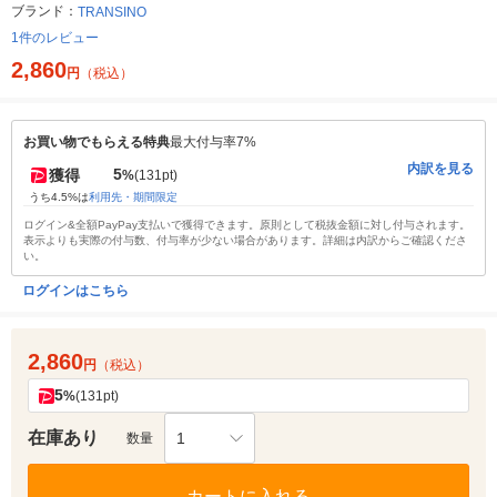
ブランド：
TRANSINO
1件のレビュー
2,860
円
（税込）
お買い物でもらえる特典
最大付与率7%
内訳を見る
5
獲得
%
(131pt)
うち4.5%は
利用先・期間限定
ログイン&全額PayPay支払いで獲得できます。原則として税抜金額に対し付与されます。
表示よりも実際の付与数、付与率が少ない場合があります。詳細は内訳からご確認くださ
い。
ログインはこちら
2,860
円
（税込）
5
%
(131pt)
在庫あり
1
数量
カートに入れる