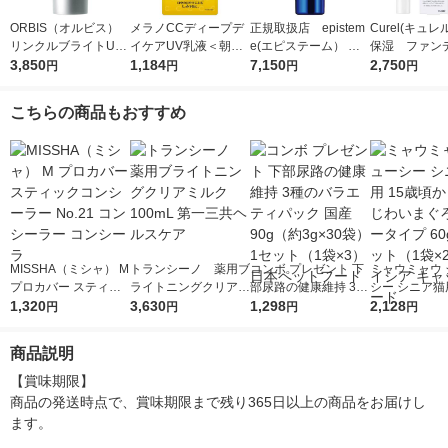
ORBIS（オルビス）
メラノCCディープデ
正規取扱店 epistem
Curel(キュレ
リンクルブライトUV
イケアUV乳液＜朝用
e(エピステーム） ホ
保湿 ファン
プロテクター N 50g
3,850
日焼け止め乳液＞50g
1,184
ワイトUVレーザー SP
7,150
止ベース 30
2,750
円
円
円
円
（医薬部外品）
SPF50+・PA++++ロ
F50+／PA++++ 40g
ート製薬
日焼け止め
こちらの商品もおすすめ
MISSHA（ミシャ） M
トランシーノ 薬用ブ
コンボ プレゼント 下
ミャウミャウ 
プロカバー スティッ
ライトニングクリアミ
部尿路の健康維持 3種
シー シニア猫用
クコンシーラー No.21
1,320
ルク 100mL 第一三共
3,630
のバラエティパック
1,298
頃からのあじ
2,128
円
円
円
円
コンシーラー コンシ
ヘルスケア
国産 90g（約3g×30
ろ ゼリータイプ
ーラ
袋）1セット（1袋×
1セット（1袋
商品説明
3）日本ペットフード
イシア キャッ
ド
【賞味期限】

商品の発送時点で、賞味期限まで残り365日以上の商品をお届けし
ます。
