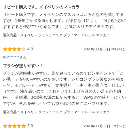
リピート購入です。メイベリンのマスカラ…
リピート購入です。メイベリンのマスカラはいろんなのを試してま
すが、1番長さが出る気がします。だまになりにくく、つけるたびに
するすると伸びていく感じです。 お気に入りのアイテムです。
購入商品：メイベリン ラッシュニスタ プライマー ロレアル マスカラ
4.0
2023年11月17日 20時41分
fan********
さん
ブラシが塗りやすい！
ブラシが超絶塗りやすい。先が尖っているのでピンポイントで「こ
の毛！」を狙いやすいのが良いです。シリコンブラシ製なのも相ま
って、セパレートしやすく、文字通り「一本一本が際立つ」仕上が
りです。 液が黒いので、これだけで仕上げる派の人が居るのも納
得。十分綺麗。お湯落ち派の私からすると、WPなので落としにくい
ですが、それを差し引いても塗り心地の良さにハマります。
購入商品：メイベリン ラッシュニスタ プライマー ロレアル マスカラ
5.0
2023年11月17日 17時52分