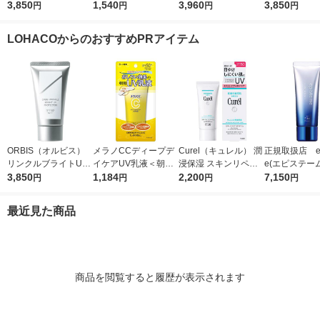
ビス) リンクルブライ
3,850
スター 04 パンプキン
1,540
ョントーンアップ ロ
3,960
プロテクター N
3,850
円
円
円
円
トUVプロテクター 50
ワイン カネボウ 口紅
ーズ+ SPF50+・PA
（医薬部外品
g SPF50+ / PA++++
++++
LOHACOからのおすすめPRアイテム
ORBIS（オルビス）
メラノCCディープデ
Curel（キュレル） 潤
正規取扱店 ep
リンクルブライトUV
イケアUV乳液＜朝用
浸保湿 スキンリペア
e(エピステー
プロテクター N 50g
3,850
日焼け止め乳液＞50g
1,184
ＵＶセラム 60ｇ 花王
2,200
ワイトUVレー
7,150
円
円
円
円
（医薬部外品）
SPF50+・PA++++ロ
F50+／PA++
ート製薬
日焼け止め
最近見た商品
商品を閲覧すると履歴が表示されます