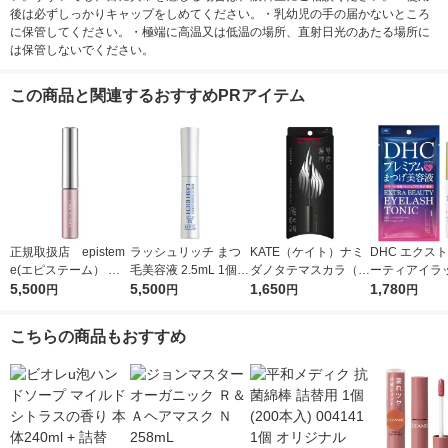
後は必ずしっかりキャップをしめてください。・乳幼児の手の届かないところ
に保管してください。・極端に高温又は低温の場所、直射日光のあたる場所に
は保管しないでください。
この商品と関連するおすすめPRアイテム
正規取扱店 epistem
ラッシュリッチ まつ
KATE（ケイト）ナミ
DHC エクス
e(エピステーム） パ
毛美容液 2.5mL 1個
ダノタテマスカラ（ロ
ーティアイラ
ワライズラッシュセラ
5,500
ロート製薬
5,500
ング）ＢＫー1Kaneb
1,650
ニック まつ毛
1,780
円
円
円
円
ム 4.5ml まつげ美容
o（カネボウ）
液・透明マス
液
つげ用品 クリ
こちらの商品もおすすめ
ーエイチシー