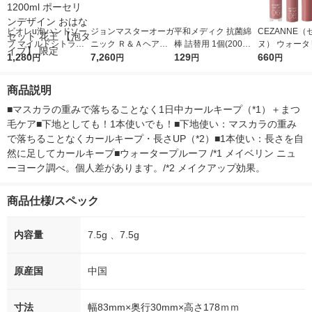
ビオレu泡ハンドソー
ジョンマスターオーガ
平和メディク 抗菌綿
CEZANNE（
プ マイルドシトラス
ニック Ｒ＆Ａヘアマ
棒 詰替用 1個(200本
ヌ） ウォータ
の香り 本体240ml +
1,280
スク Ｎ 258mL
7,260
入) 004141 1個 オリ
129
ィントリップ0
660
円
円
円
円
詰替1200ml ポーセリ
ジナル
クベージュ
ンデザイン おはなセ
商品説明
ット 花王 【泡タイ
プ】 限定
■マスカラの重みで落ちることなく1日中カールキープ（*1）＋まつ
毛ケア■下地としても！1本使いでも！■下地使い：マスカラの重み
で落ちることなくカールキープ・長さUP（*2）■1本使い：長さを自
然に足してカールキープ■ウォータープルーフ /*1 メイベリン ニュ
ーヨーク調べ。個人差があります。/*2 メイクアップ効果。
商品仕様/スペック
内容量
7.5g 、7.5g
原産国
中国
寸法
幅83mm×奥行30mm×高さ178ｍｍ