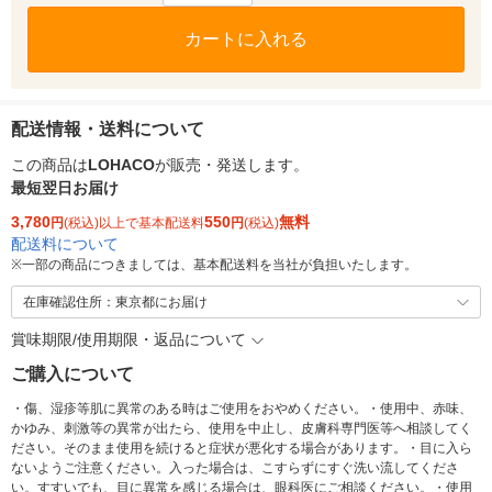
カートに入れる
配送情報・送料について
この商品は
LOHACO
が販売・発送します。
最短翌日お届け
3,780
550
無料
円
(税込)以上で基本配送料
円
(税込)
配送料について
※
一部の商品につきましては、基本配送料を当社が負担いたします。
在庫確認住所：東京都にお届け
賞味期限/使用期限・返品について
ご購入について
・傷、湿疹等肌に異常のある時はご使用をおやめください。・使用中、赤味、
かゆみ、刺激等の異常が出たら、使用を中止し、皮膚科専門医等へ相談してく
ださい。そのまま使用を続けると症状が悪化する場合があります。・目に入ら
ないようご注意ください。入った場合は、こすらずにすぐ洗い流してくださ
い。すすいでも、目に異常を感じる場合は、眼科医にご相談ください。・使用