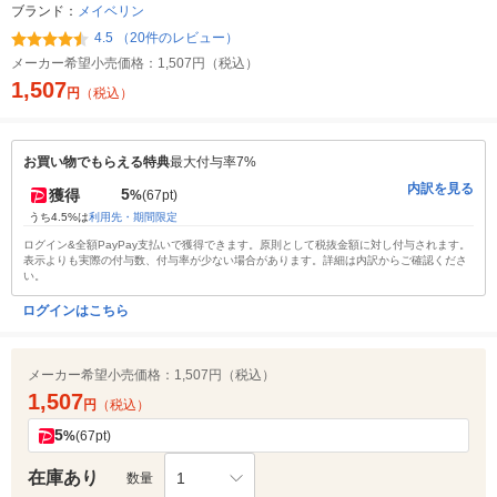
ブランド：
メイベリン
4.5 （20件のレビュー）
メーカー希望小売価格：
1,507円（税込）
1,507
円
（税込）
お買い物でもらえる特典
最大付与率7%
内訳を見る
5
獲得
%
(67pt)
うち4.5%は
利用先・期間限定
ログイン&全額PayPay支払いで獲得できます。原則として税抜金額に対し付与されます。
表示よりも実際の付与数、付与率が少ない場合があります。詳細は内訳からご確認くださ
い。
ログインはこちら
メーカー希望小売価格：
1,507円（税込）
1,507
円
（税込）
5
%
(67pt)
在庫あり
1
数量