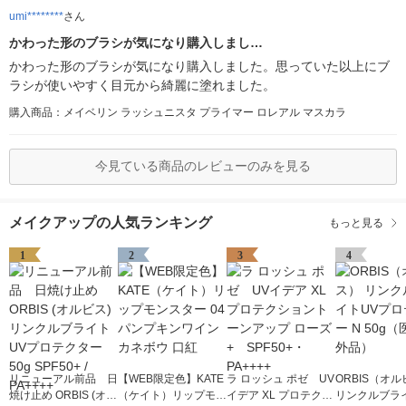
umi********
さん
かわった形のブラシが気になり購入しまし…
かわった形のブラシが気になり購入しました。思っていた以上にブ
ラシが使いやすく目元から綺麗に塗れました。
購入商品：メイベリン ラッシュニスタ プライマー ロレアル マスカラ
今見ている商品のレビューのみを見る
メイクアップの人気ランキング
もっと見る
1
2
3
4
リニューアル前品 日
【WEB限定色】KATE
ラ ロッシュ ポゼ UV
ORBIS（オ
焼け止め ORBIS (オル
（ケイト）リップモン
イデア XL プロテクシ
リンクルブラ