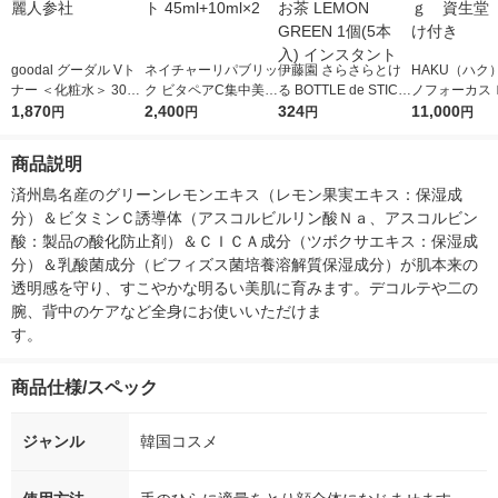
goodal グーダル Vト
ネイチャーリパブリッ
伊藤園 さらさらとけ
HAKU（ハク
ナー ＜化粧水＞ 300
ク ビタペアC集中美容
る BOTTLE de STICK
ノフォーカス
mL 韓国高麗人参社
1,870
液セット 45ml+10ml×
2,400
S おーいお茶 LEMON
324
5ｇ 資生堂
11,000
円
円
円
円
2
GREEN 1個(5本入) イ
付き
ンスタント
商品説明
済州島名産のグリーンレモンエキス（レモン果実エキス：保湿成
分）＆ビタミンＣ誘導体（アスコルビルリン酸Ｎａ、アスコルビン
酸：製品の酸化防止剤）＆ＣＩＣＡ成分（ツボクサエキス：保湿成
分）＆乳酸菌成分（ビフィズス菌培養溶解質保湿成分）が肌本来の
透明感を守り、すこやかな明るい美肌に育みます。デコルテや二の
腕、背中のケアなど全身にお使いいただけま
す。　　　　　　　　　　　　　　　　　　
商品仕様/スペック
ジャンル
韓国コスメ