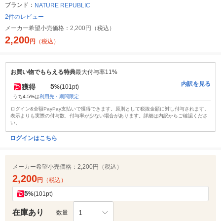
ブランド：
NATURE REPUBLIC
2件のレビュー
メーカー希望小売価格：
2,200円（税込）
2,200
円
（税込）
お買い物でもらえる特典
最大付与率11%
内訳を見る
5
獲得
%
(101pt)
うち4.5%は
利用先・期間限定
ログイン&全額PayPay支払いで獲得できます。原則として税抜金額に対し付与されます。
表示よりも実際の付与数、付与率が少ない場合があります。詳細は内訳からご確認くださ
い。
ログインはこちら
メーカー希望小売価格：
2,200円（税込）
2,200
円
（税込）
5
%
(101pt)
在庫あり
1
数量