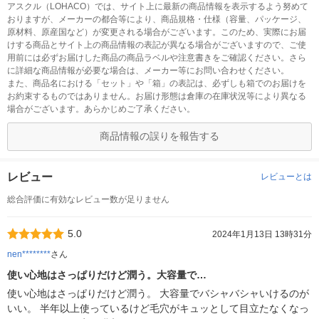
アスクル（LOHACO）では、サイト上に最新の商品情報を表示するよう努めて
おりますが、メーカーの都合等により、商品規格・仕様（容量、パッケージ、
原材料、原産国など）が変更される場合がございます。このため、実際にお届
けする商品とサイト上の商品情報の表記が異なる場合がございますので、ご使
用前には必ずお届けした商品の商品ラベルや注意書きをご確認ください。さら
に詳細な商品情報が必要な場合は、メーカー等にお問い合わせください。
また、商品名における「セット」や「箱」の表記は、必ずしも箱でのお届けを
お約束するものではありません。お届け形態は倉庫の在庫状況等により異なる
場合がございます。あらかじめご了承ください。
商品情報の誤りを報告する
レビュー
レビューとは
総合評価に有効なレビュー数が足りません
5.0
2024年1月13日 13時31分
nen********
さん
使い心地はさっぱりだけど潤う。大容量で…
使い心地はさっぱりだけど潤う。 大容量でバシャバシャいけるのが
いい。 半年以上使っているけど毛穴がキュッとして目立たなくなっ