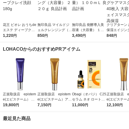
花王 ビオレ おうちde
無印良品 マイルドジ
無印良品 発酵導入美
クリアターン 
エステ ディープクレ
ェルクレンジング（大
容液（大容量） １０
保湿エイジン
イ洗顔 180g
1,220
容量） ２２０ｇ 良品
850
０ｍＬ 良品計画
3,490
スクEX 40枚
848
円
円
円
円
計画
フェイスマスク
高保湿
LOHACOからのおすすめPRアイテム
正規取扱店 epistem
正規取扱店 epistem
Obagi（オバジ） C25
正規取扱店 ep
e(エピステーム） ス
e(エピステーム）アイ
セラム ネオ ロート製
e(エピステー
テムサイエンスアイ 1
19,800
パーフェクトショット
7,150
薬
11,000
パーフェクト
12,100
円
円
円
円
8g アイクリーム
b 9g アイクリーム
b 18g ア
最近見た商品