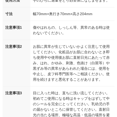
使用方法
手のひらに適量をとり顔全体になじませます。
寸法
幅70mm×奥行き70mm×高さ204mm
注意事項1
傷やはれもの、しっしん等、異常のある時は使
わないでください。
注意事項2
お肌に異常が生じていないかよく注意して使用
してください。化粧品がお肌に合わないとき即
ち使用中や使用後お肌に直射日光にあたって赤
み、はれ、かゆみ、刺激、色抜け（白斑等）や
黒ずみ等の異常があらわれた場合には、使用を
中止し、皮フ科専門医等へご相談ください。使
用を続けますと悪化することがあります。
注意事項3
目に入った時は、直ちに洗い流してください。
初めてご使用になる時はキャップをはずして中
のシールを完全にとってください。乳幼児の手
の届かないところに保管してください。直射日
光の当たる場所、極端な高温・低温の場所を避