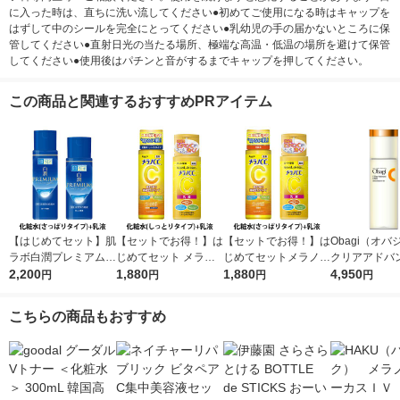
に入った時は、直ちに洗い流してください●初めてご使用になる時はキャップを
はずして中のシールを完全にとってください●乳幼児の手の届かないところに保
管してください●直射日光の当たる場所、極端な高温・低温の場所を避けて保管
してください●使用後はパチンと音がするまでキャップを押してください。
この商品と関連するおすすめPRアイテム
【はじめてセット】肌
【セットでお得！】は
【セットでお得！】は
Obagi（オ
ラボ白潤プレミアム薬
じめてセット メラノC
じめてセットメラノC
クリアアドバ
用浸透美白化粧水＋乳
2,200
C薬用しみ対策美白化
1,880
C薬用しみ対策美白化
1,880
ーション 本体 1
4,950
円
円
円
円
液
粧水しっとり＋乳液
粧水＋乳液
ロート製薬
こちらの商品もおすすめ