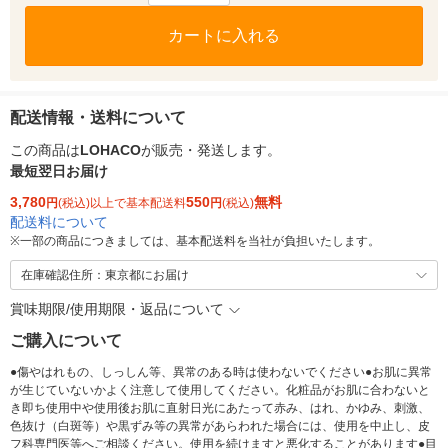
カートに入れる
配送情報・送料について
この商品は
LOHACO
が販売・発送します。
最短翌日お届け
3,780
550
無料
円
(税込)以上で基本配送料
円
(税込)
配送料について
※
一部の商品につきましては、基本配送料を当社が負担いたします。
在庫確認住所：東京都にお届け
賞味期限/使用期限・返品について
ご購入について
●傷やはれもの、しっしん等、異常のある時は使わないでください●お肌に異常
が生じていないかよく注意して使用してください。化粧品がお肌に合わないと
き即ち使用中や使用後お肌に直射日光にあたって赤み、はれ、かゆみ、刺激、
色抜け（白斑等）や黒ずみ等の異常があらわれた場合には、使用を中止し、皮
フ科専門医等へご相談ください。使用を続けますと悪化することがあります●目