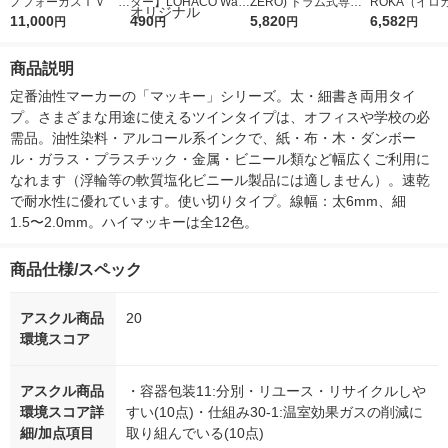
ノフォーカスＩＶ 4
ター】LOHACO Wate
ZERO) ドラム式専用
ROKA（イロ
5ｇ 資生堂 おまけ
11,000
r（ロハコウォータ
490
詰め替え メガジャン
5,820
イキッドリリ
6,582
円
円
円
円
付き
ー）2L ラベルレス 1
ボ 2300g 1セット（2
柔軟剤 詰め替
箱（5本入）（イチオ
個入) 洗濯洗剤 花王
大 1200ml 
商品説明
シ） オリジナル
（5個入) 花王
定番油性マーカーの「マッキー」シリーズ。太・細書き両用タイ
プ。さまざまな用途に使えるツインタイプは、オフィスや学校の必
需品。油性染料・アルコール系インクで、紙・布・木・ダンボー
ル・ガラス・プラスチック・金属・ビニール類など幅広くご利用に
なれます（浮輪等の軟質塩化ビニール製品には適しません）。速乾
で耐水性に優れています。使い切りタイプ。線幅：太6mm、細
1.5〜2.0mm。ハイマッキーは全12色。
商品仕様/スペック
アスクル商品
20
環境スコア
アスクル商品
・容器包装11:分別・リユース・リサイクルしや
環境スコア詳
すい(10点)・仕組み30-1:温室効果ガスの削減に
細/加点項目
取り組んでいる(10点)