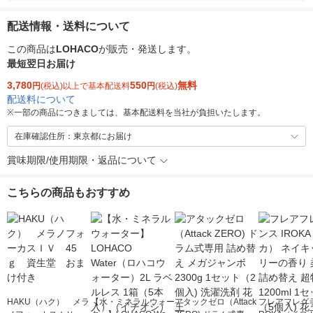
配送情報・送料について
この商品は
LOHACO
が販売・発送します。
最短翌日お届け
3,780
550
無料
円
(税込)以上で基本配送料
円
(税込)
配送料について
※
一部の商品につきましては、基本配送料を当社が負担いたします。
在庫確認住所：東京都にお届け
賞味期限/使用期限・返品について
こちらの商品もおすすめ
HAKU（ハク） メラ
【水・ミネラルウォー
アタックゼロ（Attack
フレアフレグラ