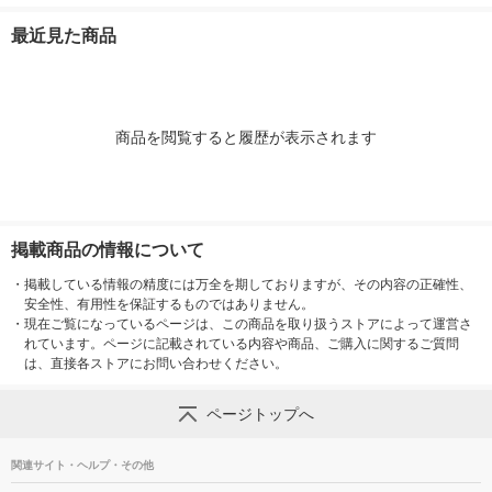
黒 1セット（1本×4）
ドマーカーノックル中
RF30UF-3
良品計画
字6色セット EMWLM-
ット
最近見た商品
6MOS 1セット
商品を閲覧すると履歴が表示されます
掲載商品の情報について
・
掲載している情報の精度には万全を期しておりますが、その内容の正確性、
安全性、有用性を保証するものではありません。
・
現在ご覧になっているページは、この商品を取り扱うストアによって運営さ
れています。ページに記載されている内容や商品、ご購入に関するご質問
は、直接各ストアにお問い合わせください。
ページトップへ
関連サイト・ヘルプ・その他