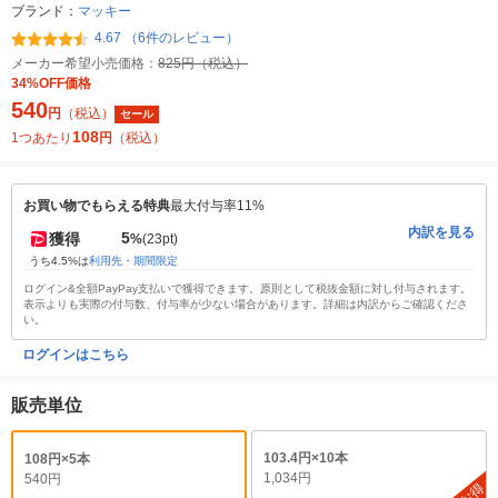
ブランド：
マッキー
4.67 （6件のレビュー）
メーカー希望小売価格：
825円（税込）
34%OFF価格
540
円
（税込）
セール
108
1つあたり
円
（税込）
お買い物でもらえる特典
最大付与率11%
内訳を見る
5
獲得
%
(23pt)
うち4.5%は
利用先・期間限定
ログイン&全額PayPay支払いで獲得できます。原則として税抜金額に対し付与されます。
表示よりも実際の付与数、付与率が少ない場合があります。詳細は内訳からご確認くださ
い。
ログインはこちら
販売単位
103.4円×10本
108円×5本
1,034円
540円
お得