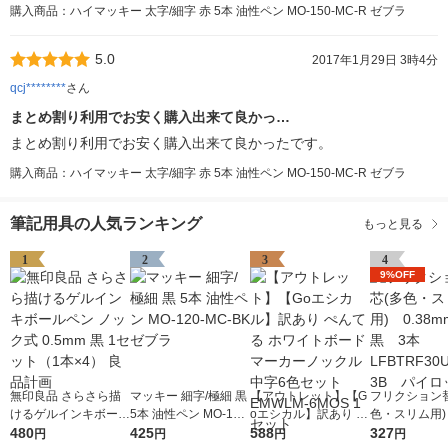
購入商品：ハイマッキー 太字/細字 赤 5本 油性ペン MO-150-MC-R ゼブラ
5.0
2017年1月29日 3時4分
qcj********
さん
まとめ割り利用でお安く購入出来て良かっ…
まとめ割り利用でお安く購入出来て良かったです。
購入商品：ハイマッキー 太字/細字 赤 5本 油性ペン MO-150-MC-R ゼブラ
筆記用具の人気ランキング
もっと見る
1
2
3
4
9%OFF
無印良品 さらさら描
マッキー 細字/極細 黒
【アウトレット】【G
フリクション
けるゲルインキボール
5本 油性ペン MO-120
oエシカル】訳あり ぺ
色・スリム用) 
ペン ノック式 0.5mm
480
-MC-BK ゼブラ
425
んてる ホワイトボー
588
mm 黒 3本 
327
円
円
円
円