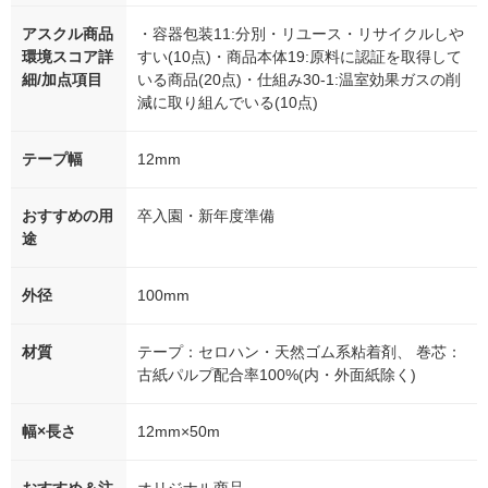
アスクル商品
・容器包装11:分別・リユース・リサイクルしや
環境スコア詳
すい(10点)・商品本体19:原料に認証を取得して
細/加点項目
いる商品(20点)・仕組み30-1:温室効果ガスの削
減に取り組んでいる(10点)
テープ幅
12mm
おすすめの用
卒入園・新年度準備
途
外径
100mm
材質
テープ：セロハン・天然ゴム系粘着剤、 巻芯：
古紙パルプ配合率100%(内・外面紙除く)
幅×長さ
12mm×50m