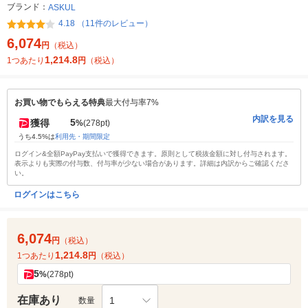
ブランド：
ASKUL
4.18 （11件のレビュー）
6,074
円
（税込）
1,214.8
1つあたり
円
（税込）
お買い物でもらえる特典
最大付与率7%
内訳を見る
5
獲得
%
(278pt)
うち4.5%は
利用先・期間限定
ログイン&全額PayPay支払いで獲得できます。原則として税抜金額に対し付与されます。
表示よりも実際の付与数、付与率が少ない場合があります。詳細は内訳からご確認くださ
い。
ログインはこちら
6,074
円
（税込）
1,214.8
1つあたり
円
（税込）
5
%
(278pt)
在庫あり
1
数量