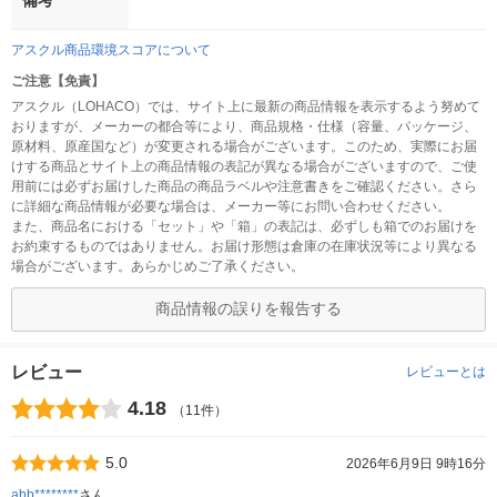
備考
アスクル商品環境スコアについて
ご注意【免責】
アスクル（LOHACO）では、サイト上に最新の商品情報を表示するよう努めて
おりますが、メーカーの都合等により、商品規格・仕様（容量、パッケージ、
原材料、原産国など）が変更される場合がございます。このため、実際にお届
けする商品とサイト上の商品情報の表記が異なる場合がございますので、ご使
用前には必ずお届けした商品の商品ラベルや注意書きをご確認ください。さら
に詳細な商品情報が必要な場合は、メーカー等にお問い合わせください。
また、商品名における「セット」や「箱」の表記は、必ずしも箱でのお届けを
お約束するものではありません。お届け形態は倉庫の在庫状況等により異なる
場合がございます。あらかじめご了承ください。
商品情報の誤りを報告する
レビュー
レビューとは
4.18
（11件）
5.0
2026年6月9日 9時16分
ahb********
さん