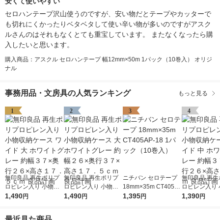
安くて使いやすい
セロハンテープ沢山使うのですが、安い物だとテープやカッターで
も切れにくかったりベタベタして使い辛い物が多いのですがアスク
ルさんのはそれもなくとても重宝しています。 またなくなったら購
入したいと思います。
購入商品：アスクル セロハンテープ 幅12mm×50m 1パック（10巻入） オリジ
ナル
事務用品・文房具の人気ランキング
もっと見る
1
2
3
4
無印良品 再生ポリプ
無印良品 再生ポリプ
ニチバン セロテープ
無印良品 再生
ロピレン入り 小物収
ロピレン入り 小物収
18mm×35m CT405A
ロピレン入り 
納ケース ワイド 大 ホ
1,490
納ケース 大 ホワイト
1,490
P-18 1パック（10巻
1,395
納ケース ワイド
1,390
円
円
円
円
ワイトグレー 約幅３
グレー 約幅２６×奥行
入）
ワイトグレー 
７×奥行２６×高さ１
３７×高さ１７．５ｃ
７×奥行２６×
最近見た商品