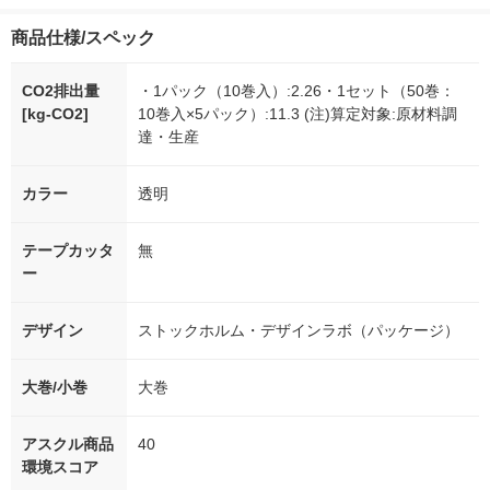
商品仕様/スペック
CO2排出量
・1パック（10巻入）:2.26・1セット（50巻：
[kg-CO2]
10巻入×5パック）:11.3 (注)算定対象:原材料調
達・生産
カラー
透明
テープカッタ
無
ー
デザイン
ストックホルム・デザインラボ（パッケージ）
大巻/小巻
大巻
アスクル商品
40
環境スコア