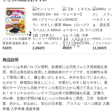
ノンスメル 冷蔵庫 野
サントリー GREEN D
【水・ミネラルウォー
HAKU（ハク
菜室用 脱臭剤 置き型
A・KA・RA（グリー
ター】LOHACO Wate
ノフォーカス
1年間脱臭 ニラやネギ
530
ンダカラ） やさしい
2,860
r（ロハコウォータ
490
5ｇ 資生堂
11,000
円
円
円
円
のニオイに 1セット
麦茶 ラベルレス 680
ー）2L ラベルレス 1
付き
（1個×2）白元アース
ml 1箱（24本入）
箱（5本入）（イチオ
商品説明
シ） オリジナル
セロハンは木材パルプが原料。粘着材には天然ゴムと天然樹脂を使
用、巻芯は再生紙を使用した植物由来のテープです。生分解性を有
して環境に優しく、嫌な臭いがしません。水分を含んでいるためし
なやかで、静電気が発生しにくく、作業がしやすく貼りやすい。透
明のテープだから北欧デザインの巻芯が上から透けて見えておしゃ
れ！オリジナルセロハンテープはお得で経費削減を応援。定番の
35m巻、交換の手間が減るたっぷり50m巻をご用意。工作、包装作
業、封かん、封止めに。安心の日本製。 アスクル・ロハコ限定 入園
準備 入学準備 進級準備